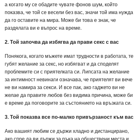
а когато му се обадите чувате фонов шум, който
показва, че той се весели без вас, значи той има нужда
да го оставите на мира. Може би това е знак, че
раздялата ви е въпрос на време.
2. Той започва да избягва да прави секс с вас
Понякога, когато мъжете имат трудности в работата, те
губят желание за секс, но избягват и да споделят
проблемите си с приятелката си. Липсата на желание
за интимност невинаги означава, че приятелят ви вече
не ви намира за секси. И все пак, ако гаджето ви не
желае да правите любов без видима причина, може би
е време да поговорите за състоянието на връзката си.
3. Той показва все по-малко привързаност към вас
Ако вашият любим се държи хладно и дистанцирано,
ако спре да ви държи за ръка на обществени места и