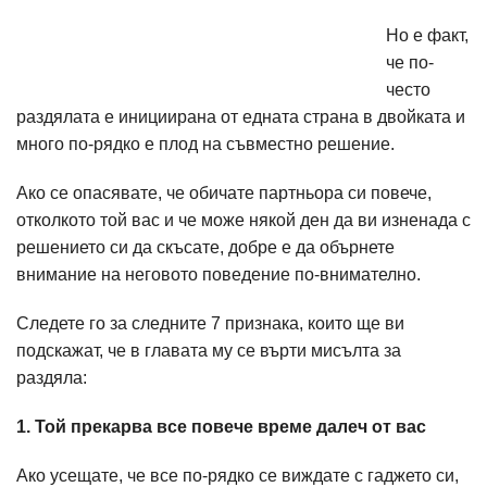
Но е факт,
че по-
често
раздялата е инициирана от едната страна в двойката и
много по-рядко е плод на съвместно решение.
Ако се опасявате, че обичате партньора си повече,
отколкото той вас и че може някой ден да ви изненада с
решението си да скъсате, добре е да обърнете
внимание на неговото поведение по-внимателно.
Следете го за следните 7 признака, които ще ви
подскажат, че в главата му се върти мисълта за
раздяла:
1. Той прекарва все повече време далеч от вас
Ако усещате, че все по-рядко се виждате с гаджето си,