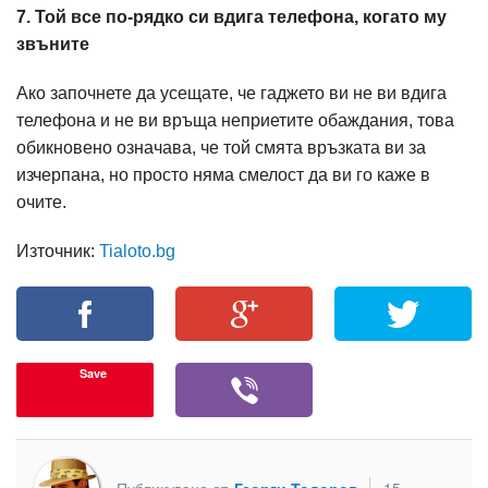
7. Той все по-рядко си вдига телефона, когато му
звъните
Ако започнете да усещате, че гаджето ви не ви вдига
телефона и не ви връща неприетите обаждания, това
обикновено означава, че той смята връзката ви за
изчерпана, но просто няма смелост да ви го каже в
очите.
Източник:
Tialoto.bg
Save
Публикувано от
Георги Тодоров
15