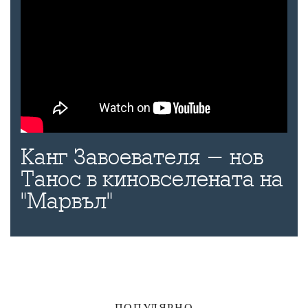
Канг Завоевателя - нов
Танос в киновселената на
"Марвъл"
ПОПУЛЯРНО