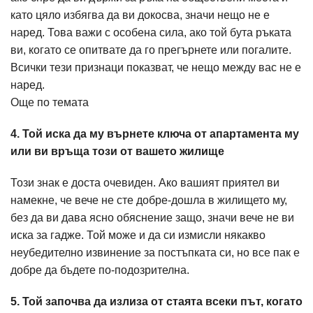
като цяло избягва да ви докосва, значи нещо не е
наред. Това важи с особена сила, ако той бута ръката
ви, когато се опитвате да го прегърнете или погалите.
Всички тези признаци показват, че нещо между вас не е
наред.
Още по темата
4. Той иска да му върнете ключа от апартамента му
или ви връща този от вашето жилище
Този знак е доста очевиден. Ако вашият приятел ви
намекне, че вече не сте добре-дошла в жилището му,
без да ви дава ясно обяснение защо, значи вече не ви
иска за гадже. Той може и да си измисли някакво
неубедително извинение за постъпката си, но все пак е
добре да бъдете по-подозрителна.
5. Той започва да излиза от стаята всеки път, когато