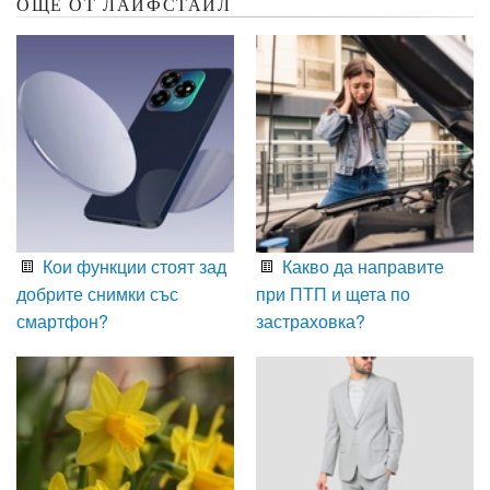
ОЩЕ ОТ ЛАЙФСТАЙЛ
Кои функции стоят зад
Какво да направите
добрите снимки със
при ПТП и щета по
смартфон?
застраховка?