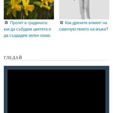
Пролет в градината:
Как дрехите влияят на
как да събудим цветята и
самочувствието на мъжа?
да създадем зелен оазис
ГЛЕДАЙ