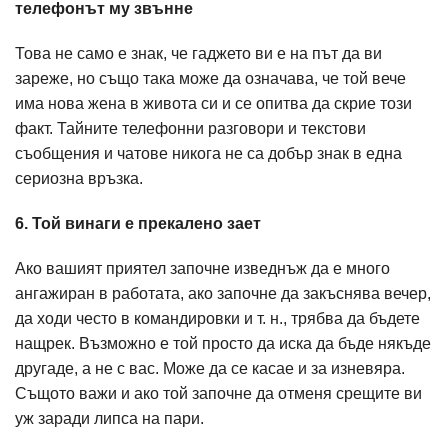
телефонът му звънне
Това не само е знак, че гаджето ви е на път да ви
зареже, но също така може да означава, че той вече
има нова жена в живота си и се опитва да скрие този
факт. Тайните телефонни разговори и текстови
съобщения и чатове никога не са добър знак в една
сериозна връзка.
6. Той винаги е прекалено зает
Ако вашият приятел започне изведнъж да е много
ангажиран в работата, ако започне да закъснява вечер,
да ходи често в командировки и т. н., трябва да бъдете
нащрек. Възможно е той просто да иска да бъде някъде
другаде, а не с вас. Може да се касае и за изневяра.
Същото важи и ако той започне да отменя срещите ви
уж заради липса на пари.