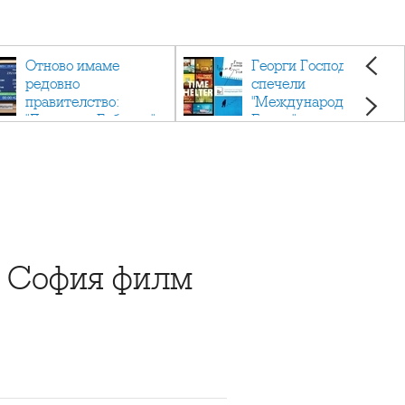
Отново имаме
Георги Господинов
редовно
спечели
правителство:
"Международен
"Денков - Габриел"
Букър" с романа
"Времеубежище"
а София филм