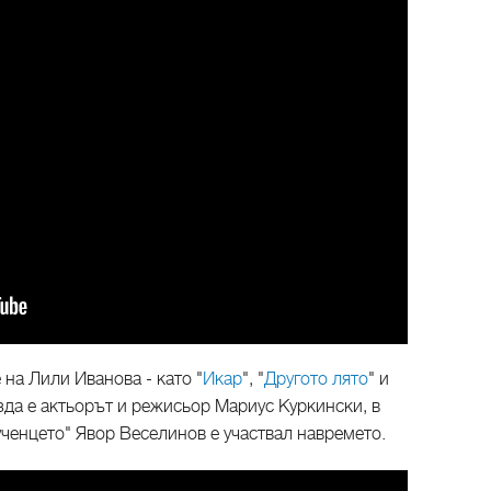
на Лили Иванова - като "
Икар
", "
Другото лято
" и
езда е актьорът и режисьор Мариус Куркински, в
ченцето" Явор Веселинов е участвал навремето.