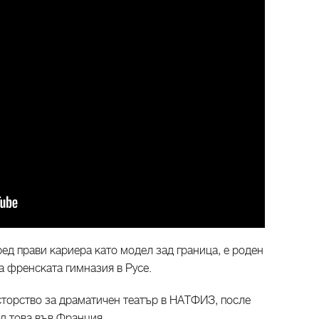
ед прави кариера като модел зад граница, е роден
на френската гимназия в Русе.
торство за драматичен театър в НАТФИЗ, после
д това във Франция.