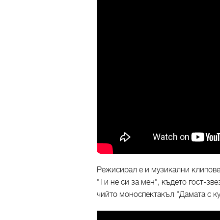
Режисирал е и музикални клипове 
"Ти не си за мен", където гост-зв
чийто моноспектакъл "Дамата с ку