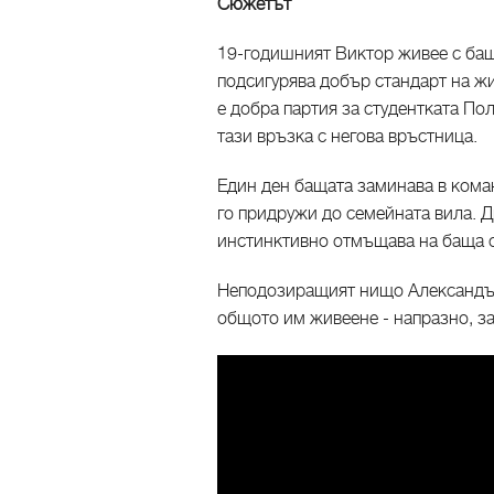
Сюжетът
19-годишният Виктор живее с бащ
подсигурява добър стандарт на жи
е добра партия за студентката По
тази връзка с негова връстница.
Един ден бащата заминава в кома
го придружи до семейната вила. 
инстинктивно отмъщава на баща с
Неподозиращият нищо Александър 
общото им живеене - напразно, з