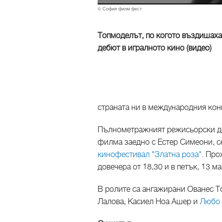
© София филм фест
Топмоделът, по когото въздишаха
дебют в игралното кино (видео)
страната ни в международния кон
Пълнометражният режисьорски деб
филма заедно с Естер Симеони, с
кинофестивал "Златна роза"
. Про
довечера от 18,30 и в петък, 13 мар
В ролите са ангажирани Ованес Т
Лалова, Касиел Ноа Ашер и
Любо 