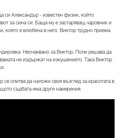
а си Александър - известен физик, който
вот за сина си. Баща му е застаряващ чаровник и
ли, която е влюбена в него. Виктор трудно приема
ндировка. Неочаквано за Виктор, Поли решава да
Двамата не издържат на изкушението. Така Виктор
и.
се опитва да наложи своя възглед за красотата в
ащото съдбата има други намерения.