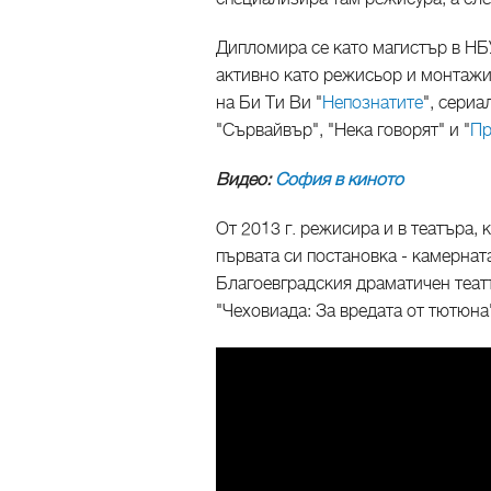
Дипломира се като магистър в НБ
активно като режисьор и монтажис
на Би Ти Ви "
Непознатите
", сериа
"Сървайвър", "Нека говорят" и "
Пр
Видео:
София в киното
От 2013 г. режисира и в театъра,
първата си постановка - камернат
Благоевградския драматичен театъ
"Чеховиада: За вредата от тютюна