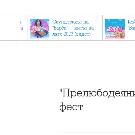
лев върна
Саундтракът на
Ко
ен мандата
"Барби" - хитът на
"Ба
ължаваме
лято 2023 (видео)
"
"Прелюбодеяни
фест