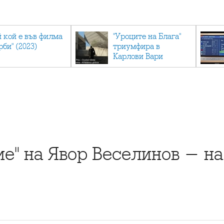
й кой е във филма
"Уроците на Блага"
рби" (2023)
триумфира в
Карлови Вари
е" на Явор Веселинов - н