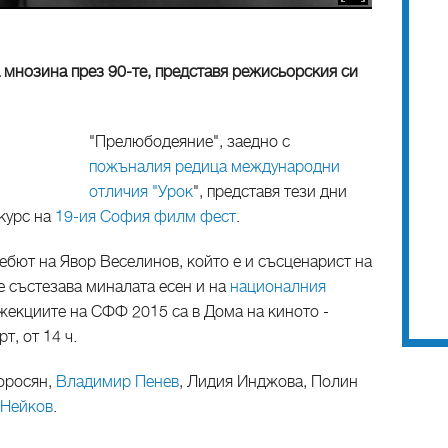
 мнозина през 90-те, представя режисьорския си
"Прелюбодеяние", заедно с
пожъналия редица международни
отличия "Урок
", представя тези дни
курс на
19-ия София филм фест
.
ют на Явор Веселинов, който е и съсценарист на
е състезава миналата есен и на
националния
жекциите на СФФ 2015 са в Дома на киното -
т, от 14 ч.
оросян,
Владимир Пенев
, Лидия Инджова, Полин
Нейков
.