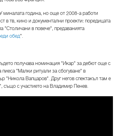
У миналата година, но още от 2008-а работи
т в тв, кино и документални проекти: поредицата
ла "Столичани в повече", предаванията
еди обед
".
 където получава номинация "Икар" за дебют още с
а пиеса "Малки ритуали за сбогуване" в
р "Никола Вапцаров". Друг негов спектакъл там е
", също с участието на Владимир Пенев.