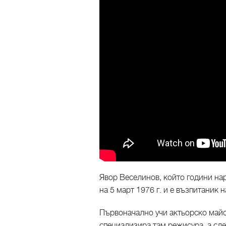
Явор Веселинов, който години нар
на 5 март 1976 г. и е възпитаник 
Първоначално учи актьорско майс
специализира там режисура, а сле