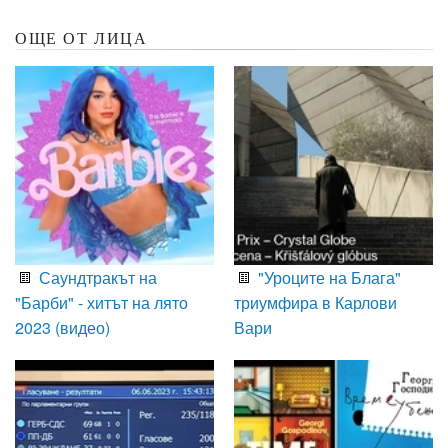
ОЩЕ ОТ ЛИЦА
Саундтракът на
"Уроците на Блага"
"Барби" - хитът на лято
триумфира в Карлови
2023 (видео)
Вари