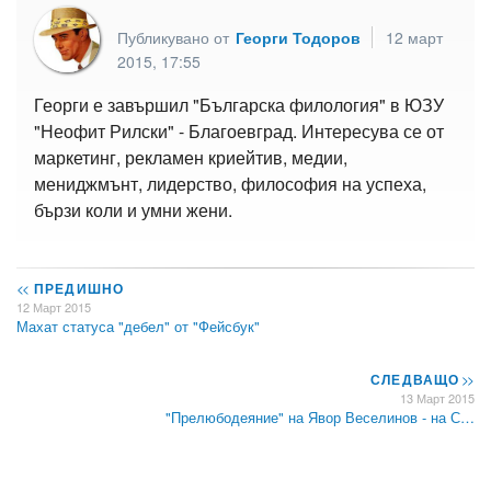
Публикувано от
Георги Тодоров
12 март
2015, 17:55
Георги е завършил "Българска филология" в ЮЗУ
"Неофит Рилски" - Благоевград. Интересува се от
маркетинг, рекламен криейтив, медии,
мениджмънт, лидерство, философия на успеха,
бързи коли и умни жени.
<<
ПРЕДИШНО
12 Март 2015
Махат статуса "дебел" от "Фейсбук"
СЛЕДВАЩО
>>
13 Март 2015
"Прелюбодеяние" на Явор Веселинов - на С…