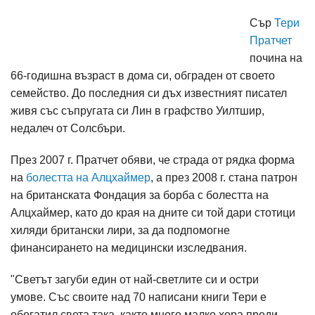
Сър
Тери
Пратчет
почина на
66-годишна възраст в дома си, обграден от своето
семейство. До последния си дъх известният писател
живя със съпругата си Лин в графство Уилтшир,
недалеч от Солсбъри.
През 2007 г. Пратчет обяви, че страда от рядка форма
на
болестта на Алцхаймер
, а през 2008 г. стана патрон
на британската Фондация за борба с болестта на
Алцхаймер, като до края на дните си той дари стотици
хиляди британски лири, за да подпомогне
финансирането на медицински изследвания.
"Светът загуби един от най-светлите си и остри
умове. Със своите над 70 написани книги Тери е
обогатил света така, както много малко хора преди