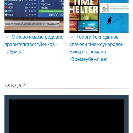
Отново имаме редовно
Георги Господинов
правителство: "Денков -
спечели "Международен
Габриел"
Букър" с романа
"Времеубежище"
ГЛЕДАЙ