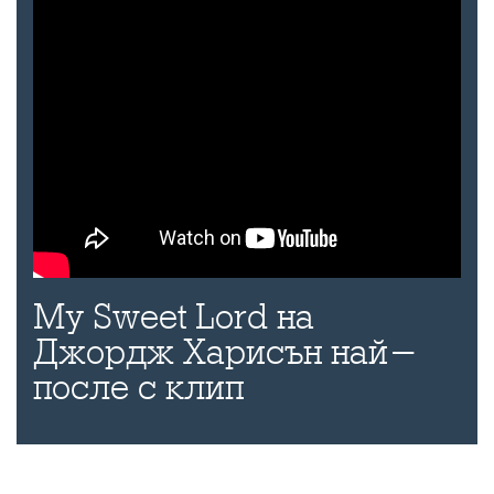
My Sweet Lord на
Джордж Харисън най-
после с клип