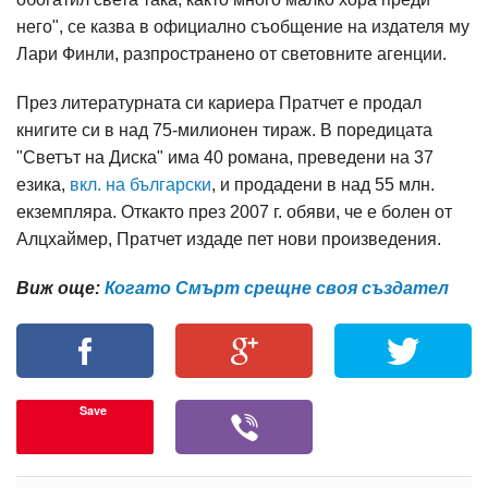
него", се казва в официално съобщение на издателя му
Лари Финли, разпространено от световните агенции.
През литературната си кариера Пратчет е продал
книгите си в над 75-милионен тираж. В поредицата
"Светът на Диска" има 40 романа, преведени на 37
езика,
вкл. на български
, и продадени в над 55 млн.
екземпляра. Откакто през 2007 г. обяви, че е болен от
Алцхаймер, Пратчет издаде пет нови произведения.
Виж още:
Когато Смърт срещне своя създател
Save