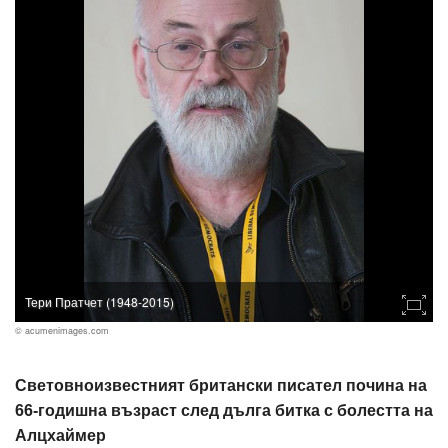
Тери Пратчет (1948-2015)
© acumenimages.com
Световноизвестният британски писател почина на
66-годишна възраст след дълга битка с болестта на
Алцхаймер