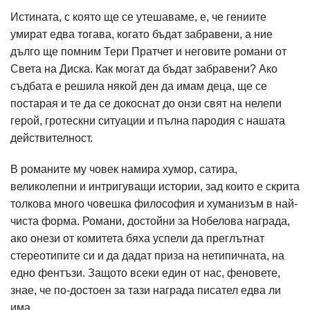
Истината, с която ще се утешаваме, е, че гениите
умират едва тогава, когато бъдат забравени, а ние
дълго ще помним Тери Пратчет и неговите романи от
Света на Диска. Как могат да бъдат забравени? Ако
съдбата е решила някой ден да имам деца, ще се
постарая и те да се докоснат до онзи свят на нелепи
герой, гротескни ситуации и пълна пародия с нашата
действителност.
В романите му човек намира хумор, сатира,
великолепни и интригуващи истории, зад които е скрита
толкова много човешка философия и хуманизъм в най-
чиста форма. Романи, достойни за Нобелова награда,
ако онези от комитета бяха успели да преглътнат
стереотипите си и да дадат приза на нетипичната, на
едно фентъзи. Защото всеки един от нас, феновете,
знае, че по-достоен за тази награда писател едва ли
има.