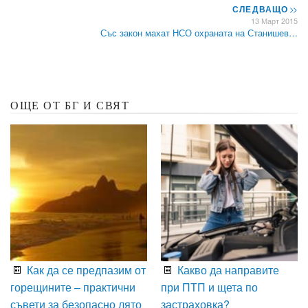
СЛЕДВАЩО
>>
13 Март 2015
Със закон махат НСО охраната на Станишев…
ОЩЕ ОТ БГ И СВЯТ
Как да се предпазим от
Какво да направите
горещините – практични
при ПТП и щета по
съвети за безопасно лято
застраховка?