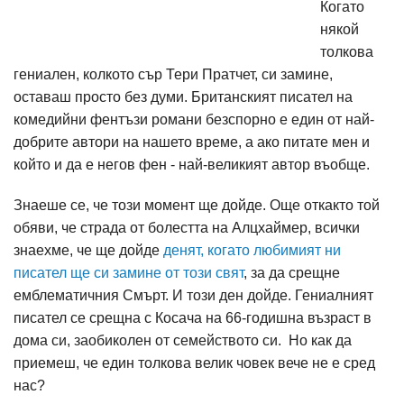
Когато
някой
толкова
гениален, колкото сър Тери Пратчет, си замине,
оставаш просто без думи. Британският писател на
комедийни фентъзи романи безспорно е един от най-
добрите автори на нашето време, а ако питате мен и
който и да е негов фен - най-великият автор въобще.
Знаеше се, че този момент ще дойде. Още откакто той
обяви, че страда от болестта на Алцхаймер, всички
знаехме, че ще дойде
денят, когато любимият ни
писател ще си замине от този свят
, за да срещне
емблематичния Смърт. И този ден дойде. Гениалният
писател се срещна с Косача на 66-годишна възраст в
дома си, заобиколен от семейството си. Но как да
приемеш, че един толкова велик човек вече не е сред
нас?