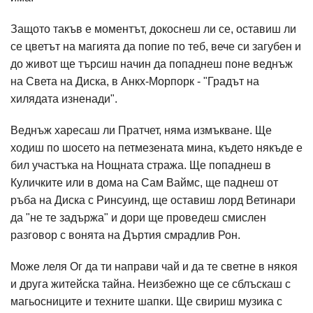
Защото такъв е моментът, докоснеш ли се, оставиш ли
се цветът на магията да попие по теб, вече си загубен и
до живот ще търсиш начин да попаднеш поне веднъж
на Света на Диска, в Анкх-Морпорк - "Градът на
хилядата изненади".
Веднъж харесаш ли Пратчет, няма измъкване. Ще
ходиш по шосето на петмезената мина, където някъде е
бил участъка на Нощната стража. Ще попаднеш в
Куличките или в дома на Сам Ваймс, ще паднеш от
ръба на Диска с Ринсуинд, ще оставиш лорд Ветинари
да "не те задържа" и дори ще проведеш смислен
разговор с вонята на Дъртия смрадлив Рон.
Може леля Ог да ти направи чай и да те светне в някоя
и друга житейска тайна. Неизбежно ще се сблъскаш с
магьосниците и техните шапки. Ще свириш музика с