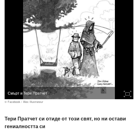
Смърт и Тери Пратчет
© Facebook / Alex Illustrateur
Тери Пратчет си отиде от този свят, но ни остави
гениалността си