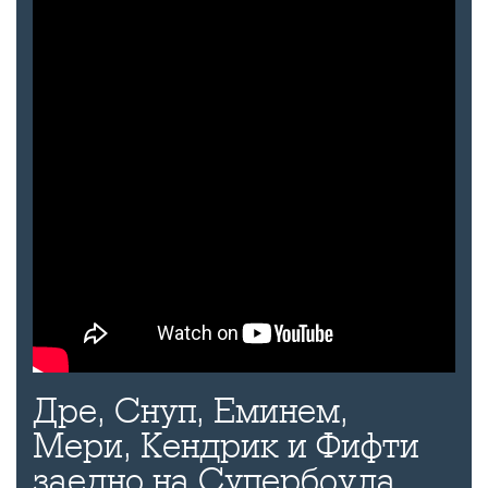
Дре, Снуп, Еминем,
Мери, Кендрик и Фифти
заедно на Супербоула