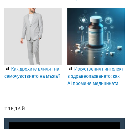
Как дрехите влияят на
Изкуственият интелект
самочувствието на мъжа?
в здравеопазването: как
AI променя медицината
ГЛЕДАЙ