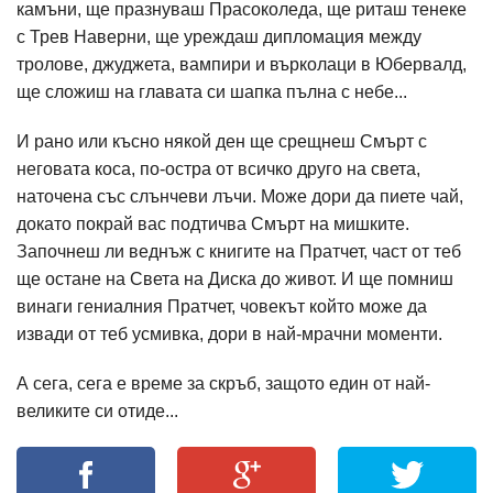
камъни, ще празнуваш Прасоколеда, ще риташ тенеке
с Трев Наверни, ще уреждаш дипломация между
тролове, джуджета, вампири и върколаци в Юбервалд,
ще сложиш на главата си шапка пълна с небе...
И рано или късно някой ден ще срещнеш Смърт с
неговата коса, по-остра от всичко друго на света,
наточена със слънчеви лъчи. Може дори да пиете чай,
докато покрай вас подтичва Смърт на мишките.
Започнеш ли веднъж с книгите на Пратчет, част от теб
ще остане на Света на Диска до живот. И ще помниш
винаги гениалния Пратчет, човекът който може да
извади от теб усмивка, дори в най-мрачни моменти.
А сега, сега е време за скръб, защото един от най-
великите си отиде...