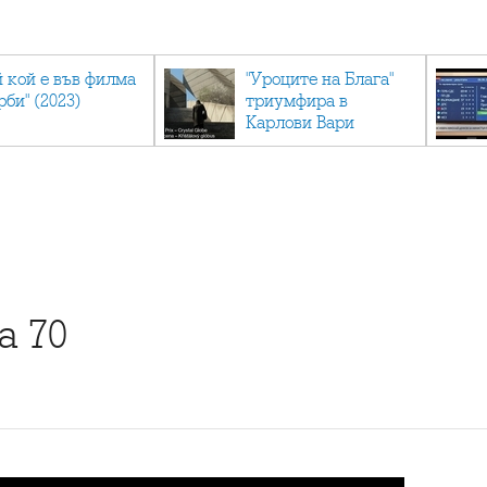
й кой е във филма
"Уроците на Блага"
рби" (2023)
триумфира в
Карлови Вари
а 70