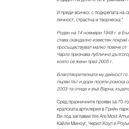
И преди всичко, с подкрепата на с
личност, страстна и творческа."
Роден на 14 ноември 1948 г. в Бъ
става скандално известен покрай б
просъществувал малко повече от 10
Чарлз признава публично дългого
която се жени през 2005 г.
Благотворителната му дейност го е
първи път и дори посети ромска с
2003-та отиде и във Варна, къдет
Сред празничните прояви за 70-г
кралската артилерия в Грийн парк
Ви под заглавие We Are Most Amus
Кайли Миноуг, Черил Коул и Роуъ