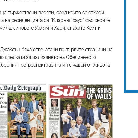
ца тържествени прояви, сред които се открои
а на резиденцията си "Кларънс хаус" със своите
амила, синовете Уилям и Хари, снахите Кейт и
Джаксън бяха отпечатани по първите страници на
ло сделката за излизането на Обединеното
 сборният ретроспективен клип с кадри от живота