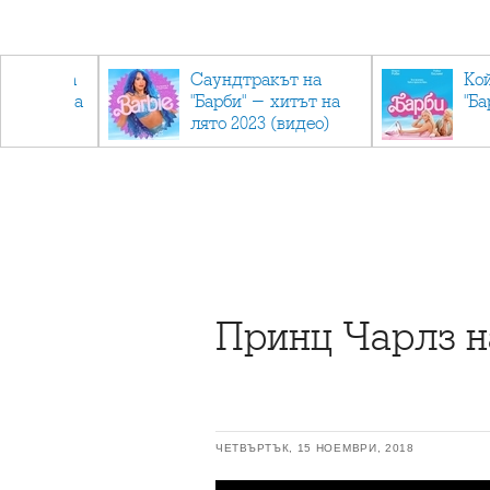
лев върна
Саундтракът на
Ко
ен мандата
"Барби" - хитът на
"Ба
ължаваме
лято 2023 (видео)
"
Принц Чарлз н
ЧЕТВЪРТЪК, 15 НОЕМВРИ, 2018