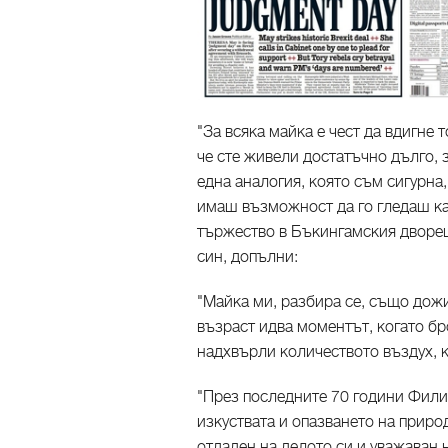
"За всяка майка е чест да вдигне 
че сте живели достатъчно дълго, 
една аналогия, която съм сигурна,
имаш възможност да го гледаш ка
тържество в Бъкингамския дворец
син, допълни:
"Майка ми, разбира се, също дожив
възраст идва моментът, когато бр
надхвърли количеството въздух, ко
"През последните 70 години Фили
изкуствата и опазването на приро
отдаден на делото си и уважаван 