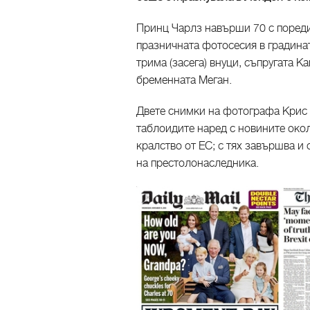
Принц Чарлз навърши 70 с пореди
празничната фотосесия в градинат
трима (засега) внуци, съпругата К
бременната Меган.
Двете снимки на фотографа Крис 
таблоидите наред с новините око
кралство от ЕС; с тях завършва и
на престолонаследника.