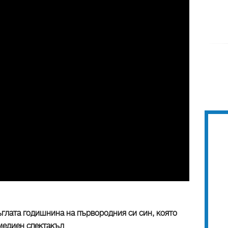
ъглата годишнина на първородния си син, която
медиен спектакъл