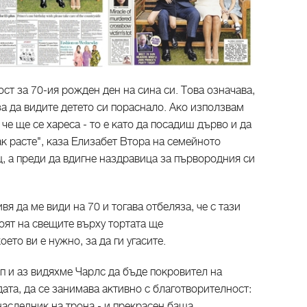
тост за 70-ия рожден ден на сина си. Това означава,
за да видите детето си пораснало. Ако използвам
 че ще се хареса - то е като да посадиш дърво и да
к расте", каза Елизабет Втора на семейното
, а преди да вдигне наздравица за първородния си
я да ме види на 70 и тогава отбеляза, че с тази
оят на свещите върху тортата ще
ето ви е нужно, за да ги угасите.
п и аз видяхме Чарлс да бъде покровител на
дата, да се занимава активно с благотворителност:
наследник на трона - и прекрасен баща.