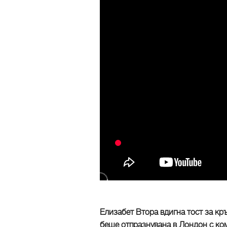
Елизабет Втора вдигна тост за кр
беше отпразнувана в Лондон с ко