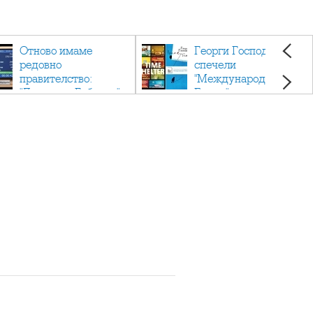
Отново имаме
Георги Господинов
редовно
спечели
правителство:
"Международен
"Денков - Габриел"
Букър" с романа
"Времеубежище"