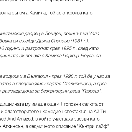
воята съпруга Камила, той се откроява като
кингамския дворец в Лондон, принцът на Уелс
рака си с лейди Даяна Спенсър (1981 г.),
 години и разтрогнат през 1995 г., след като
дишната си връзка с Камила Паркър-Боулз, за
 водила и в България - през 1998 г. той бе у нас за
ватба в пловдивския квартал Столипиново, а през
о разгледа дома за безпризорни деца "Гаврош".
одишнината му имаше още 41 топовни салюта от
 и благотворителен комедиен спектакъл на Ай Ти
ed And Amazed, в който участваха звезди като
н Аткинсън, а седмичното списание "Кънтри лайф"