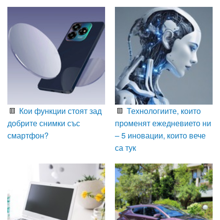
Кои функции стоят зад
Технологиите, които
добрите снимки със
променят ежедневието ни
смартфон?
– 5 иновации, които вече
са тук