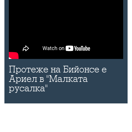
Протеже на Бийонсе е
Ариел в "Малката
русалка"