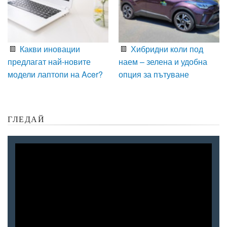
Какви иновации
Хибридни коли под
предлагат най-новите
наем – зелена и удобна
модели лаптопи на Acer?
опция за пътуване
ГЛЕДАЙ