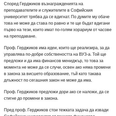
Според Герджиков възнагражденията на
преподавателите и служителите в Софийския
университет трябва да се вдигнат. По думите му обаче
това не може да става по равно и те ще бъдат вдигани
първо на тези, които имат по-голям хорариум от часове
на преподаване.
Проф. Герджиков има идеи, които ще реализира, за да
управлява по-добре собствеността на ВУЗ-а. Той ще
предложи и да има финансов мениджър, то това за
момента не може да се случи, освен ако няма промени
в закона за висшето образование, тъй като такава
длъжност по сегашния закон не може да има.
Проф. Герджиков предложи дори ако се наложи, да се
стигне до промени в закона.
Пред проф. Герджиков стои тежката задача да извади