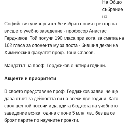
На Общо
събрание
на
Софийския университет бе избран новият ректор на
висшето учебно заведение - професор Анастас
Герджиков. Той получи 190 гласа при вота, за сметка на
162 гласа за опонента му за поста - бившия декан на
Химическия факултет проф. Тони Спасов.
Мандатът на проф. Герджиков е четири години.
Акценти и приоритети
В своето представяне проф. Герджиков заяви, че ще
дава отчет за дейността си на всеки две години. Като
своя цел той посочи и да вдига бюджета на учебното
заведение всяка година с поне 5 млн. лв., без да се
броят парите по научните проекти.