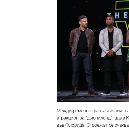
Междувременно фантастичният св
атракцион за "Дисниленд", щата К
във Флорида. Строежът се очаква д