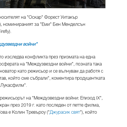
носителят на "Оскар" Форест Уитакър
), номинираният за "Еми" Бен Менделсън
efly).
ждузвездни войни"
то изследва конфликта през призмата на една
мосферата на "Междузвездни войни", позната така
 новатор като режисьор и се вълнувам да работя с
тав, който сме събрали", коментира продуцентката
"Лукасфилм".
режисьорът на "Междузвездни войни: Епизод IX",
кран през 2019 г. като последен от петте филма,
Това е Колин Тревъроу ("
Джурасик свят
"), който