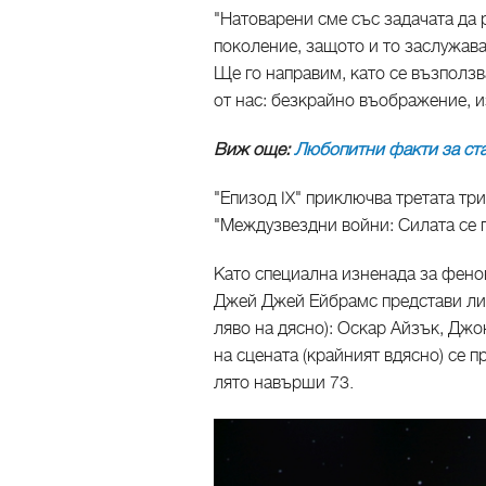
"Натоварени сме със задачата да
поколение, защото и то заслужава
Ще го направим, като се възполз
от нас: безкрайно въображение, 
Виж още:
Любопитни факти за ста
"Епизод IX" приключва третата три
"Междузвездни войни: Силата се п
Като специална изненада за фен
Джей Джей Ейбрамс представи лич
ляво на дясно): Оскар Айзък, Джо
на сцената (крайният вдясно) се 
лято навърши 73.