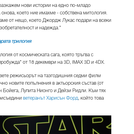
 разкажем нови истории на едно по-младо
 онова, което ние имахме - собствена митология.
ваме от нещо, което Джордж Лукас подари на всеки
изобретателност и надежда."
рата трилогия
логия от космическата сага, която тръгва с
робужда" от 18 декември на 3D, IMAX 3D и 4DX.
овете режисьорът на тазгодишния седми филм
но новите попълнения в актьорския състав (от
н Бойега, Лупита Нионго и Дейзи Ридли. Към тях
присъедини
ветеранът Харисън Форд
, който това