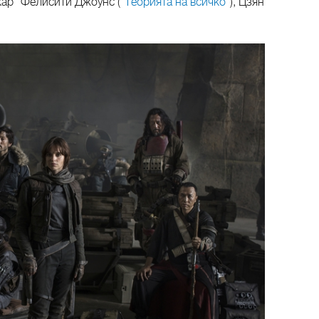
кар" Фелисити Джоунс ("
Теорията на всичко
"), Цзян