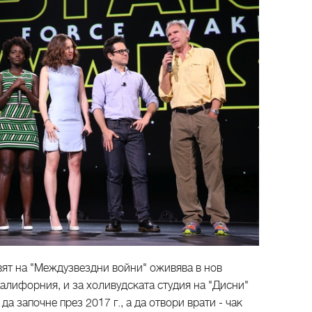
ят на "Междузвездни войни" оживява в нов
алифорния, и за холивудската студия на "Дисни"
а започне през 2017 г., а да отвори врати - чак