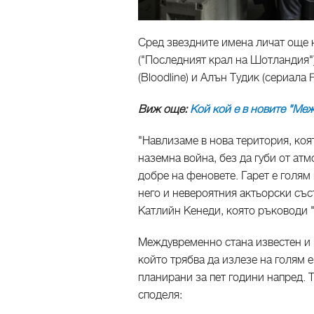
Сред звездните имена личат още 
("Последният крал на Шотландия"
(Bloodline) и Алън Тудик (сериала Fir
Виж още:
Кой кой е в новите "Ме
"Навлизаме в нова територия, коя
наземна война, без да губи от ат
добре на феновете. Гарет е голям
него и невероятния актьорски със
Катлийн Кенеди, която ръководи 
Междувременно стана известен и 
който трябва да излезе на голям е
планирани за пет години напред. 
споделя: