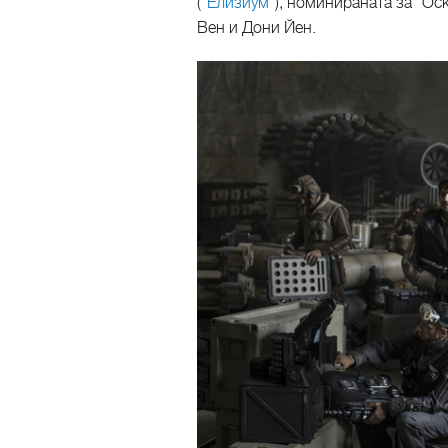
("
Елизиум
"), номинираната за "Ос
Вен и Дони Йен.