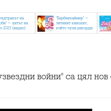
ундтракът на
"Барбенхаймер" -
рби" - хитът на
летният кинохит,
о 2023 (видео)
който чупи рекорди
вездни войни" са цял нов 