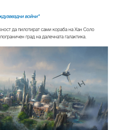
ждузвездни войни"
ност да пилотират сами кораба на Хан Соло
 пограничен град на далечната галактика.