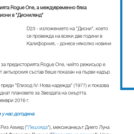
ията Rogue One, а междувременно бяха
циони в "Дисниленд"
D23 - изложението на "Дисни", което
се провежда на всеки две години в
Калифорния, - донесе няколко новини
 за предисторията Rogue One, чийто режисьор е
т от актьорския състав беше показан на първи кадър.
преди "Епизод IV: Нова надежда" (1977) и показва
аднат плановете за Звездата на смъртта.
ември 2016 г.
и у нас догодина
 Риз Ахмед ("
Лешояда
"), мексиканецът Диего Луна