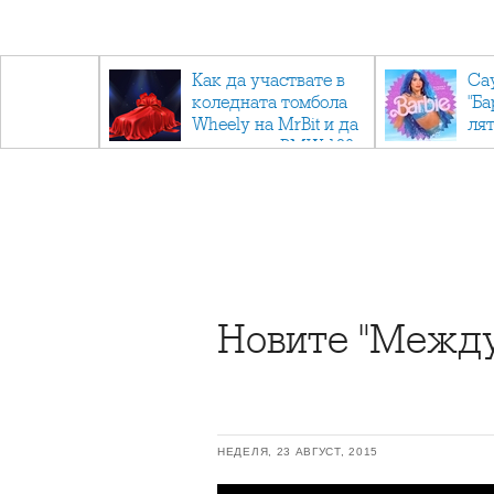
ични
Как да участвате в
Са
: Тайните
коледната томбола
"Ба
дор"
Wheely на MrBit и да
лят
спечелите BMW 120
Новите "Междуз
НЕДЕЛЯ, 23 АВГУСТ, 2015