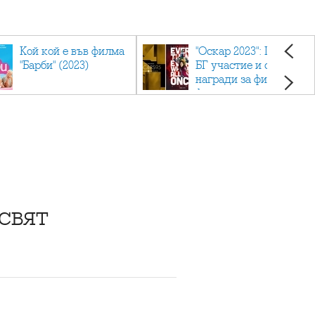
Кой кой е във филма
"Оскар 2023": Приз с
"Барби" (2023)
БГ участие и седем
награди за филма
фаворит
свят