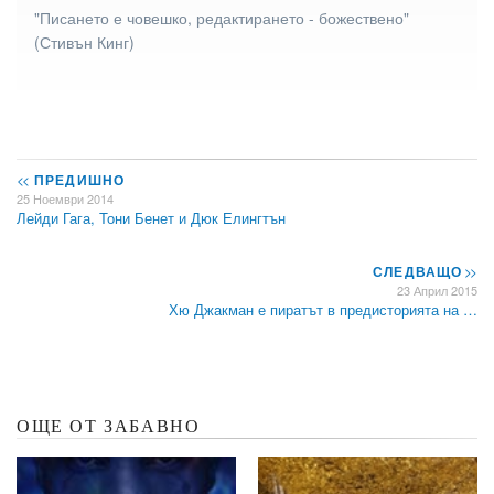
"Писането е човешко, редактирането - божествено"
(Стивън Кинг)
<<
ПРЕДИШНО
25 Ноември 2014
Лейди Гага, Тони Бенет и Дюк Елингтън
СЛЕДВАЩО
>>
23 Април 2015
Хю Джакман е пиратът в предисторията на …
ОЩЕ ОТ ЗАБАВНО