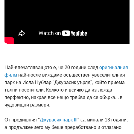
Най-впечатляващото е, че 20 години след
оригиналния
филм
най-после виждаме осъществен увеселителния
парк на Исла Нублар "Джурасик уърлд", който приема
тълпи посетители. Колкото и всичко да изглежда
перфектно, накрая все нещо трябва да се обърка... в
чудовищни размери.
От предишния "
Джурасик парк III
" са минали 13 години,
а продължението му беше преработвано и отлагано