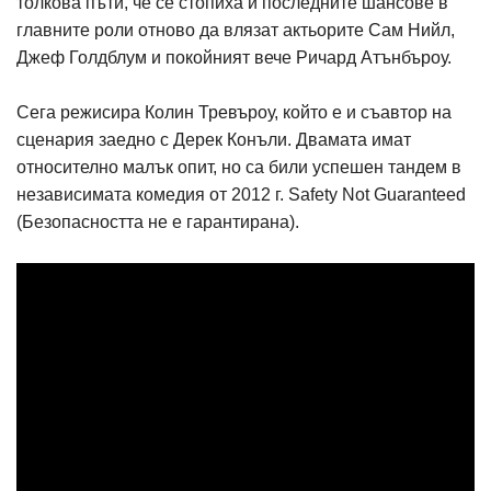
толкова пъти, че се стопиха и последните шансове в
главните роли отново да влязат актьорите Сам Нийл,
Джеф Голдблум и покойният вече Ричард Атънбъроу.
Сега режисира Колин Тревъроу, който е и съавтор на
сценария заедно с Дерек Конъли. Двамата имат
относително малък опит, но са били успешен тандем в
независимата комедия от 2012 г. Safety Not Guaranteed
(Безопасността не е гарантирана).