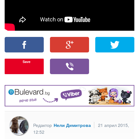
Save
Редактор
Нели Димитрова
21 април 2015,
12:52