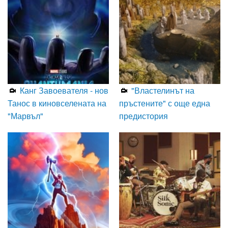
Канг Завоевателя - нов
"Властелинът на
Танос в киновселената на
пръстените" с още една
"Марвъл"
предистория