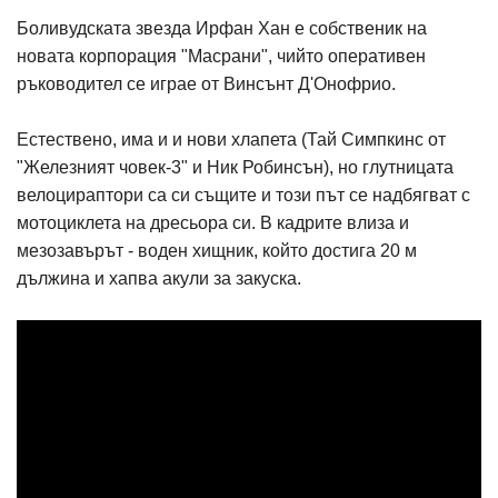
Боливудската звезда Ирфан Хан е собственик на
новата корпорация "Масрани", чийто оперативен
ръководител се играе от Винсънт Д'Онофрио.
Естествено, има и и нови хлапета (Тай Симпкинс от
"Железният човек-3" и Ник Робинсън), но глутницата
велоцираптори са си същите и този път се надбягват с
мотоциклета на дресьора си. В кадрите влиза и
мезозавърът - воден хищник, който достига 20 м
дължина и хапва акули за закуска.