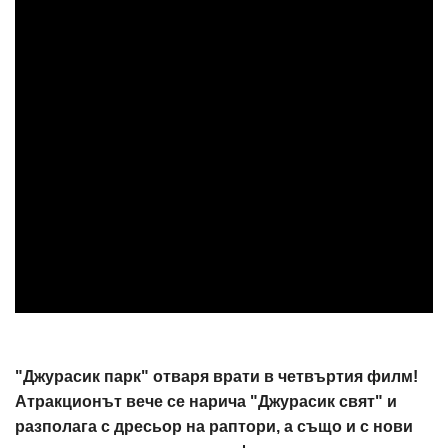
"Джурасик парк" отваря врати в четвъртия филм!
Атракционът вече се нарича "Джурасик свят" и
разполага с дресьор на раптори, а също и с нови