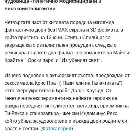
чудовища - генетично модифицирани и
високоинтелигентни
Четвъртата част от хитовата поредица изглежда
фантастично дори без IMAX екрана и 3D формата, в
който пристига на 12 юни. Стивън Спилбърг се
завръща като изпълнителен продуцент, след като
режисира първите два филма - по романите на Майкъл
Крайтън "Юрски парк" и "Изгубеният свят".
Изцяло подновен е актьорският състав, предвождан от
секссимвола Крис Прат ("Пазители на Галактиката")
като звероукротител и Брайс Далас Хауърд. От
генетичните експерименти на нейната героиня се
ражда поредният интелигентен мегазвяр, приемник на
Ти-Рекса и спинозавъра - женски Индоминус Рекс,
който убива за удоволствие и изяжда дори родните си
братя и сестри. (
Фотогалерия
)