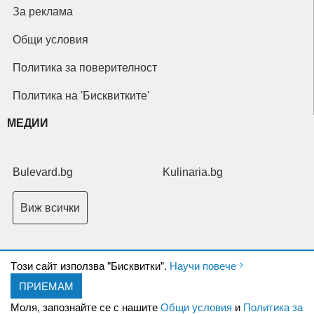
За реклама
Общи условия
Политика за поверителност
Политика на 'Бисквитките'
МЕДИИ
Bulevard.bg
Kulinaria.bg
Виж всички
Tози сайт използва "Бисквитки".
Научи повече
ПРИЕМАМ
Copyright © 2026 Ксениум ООД. Всички права запазени.
Developed by
Моля, запознайте се с нашите
Общи условия
и
Политика за
XeniumCompany.com