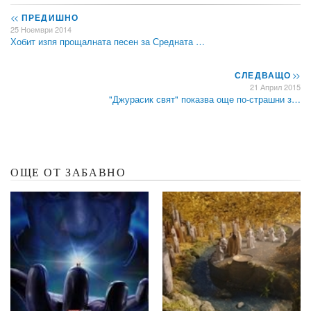
<<
ПРЕДИШНО
25 Ноември 2014
Хобит изпя прощалната песен за Средната …
СЛЕДВАЩО
>>
21 Април 2015
"Джурасик свят" показва още по-страшни з…
ОЩЕ ОТ ЗАБАВНО