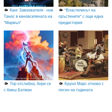
Канг Завоевателя - нов
"Властелинът на
Танос в киновселената на
пръстените" с още една
"Марвъл"
предистория
Тор отслабна, бори се
Бруно Марс отново с
с бивш Батман
песен на годината