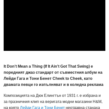
It Don't Mean a Thing (If It Ain't Got That Swing) е
поредният джаз стандарт от съвместния албум на
Лейди Гага и Тони Бенет Cheek to Cheek, като
двамата певци го изпълняват и в коледна реклама
Композицията на Дюк Елингтън от 1931 г. е избрана и
за празничния клип на веригата модни магазини H&M,
на която
Лейди Гага и Тони Бенет
неотдавна станаха