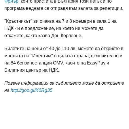
Фриър
, който пристига в България този петък и по
програма веднага се отправя към залата за репетиции.
"Кръстникът" ви очаква на 7 и 8 ноември в зала 1 на
НДК - и е предложение, на което не можете да
откажете, както казва Дон Корлеоне.
Билетите на цени от 40 до 110 лв. можете да откриете в
мрежата на "Ивентим" в цялата страна, включително и
на 84 бензиностанции OMV, касите на EasyPay и
Билетния център на НДК.
Повече информация за събитието може да откриете
на
http://goo.gl/K0Rg35