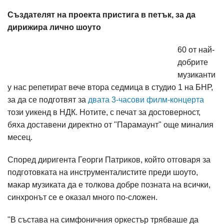
Създателят на проекта пристига в петък, за да
дирижира лично шоуто
60 от най-
добрите
музиканти
у нас репетират вече втора седмица в студио 1 на БНР,
за да се подготвят за
двата 3-часови филм-концерта
този уикенд в НДК. Нотите, с печат за достоверност,
бяха доставени директно от "Парамаунт" още миналия
месец.
Според диригента Георги Патриков, който отговаря за
подготовката на инструменталистите преди шоуто,
макар музиката да е толкова добре позната на всички,
синхронът се е оказал много по-сложен.
"В състава на симфоничния оркестър трябваше да