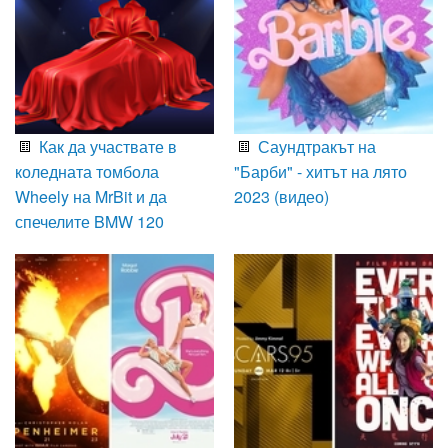
Как да участвате в
Саундтракът на
коледната томбола
"Барби" - хитът на лято
Wheely на MrBit и да
2023 (видео)
спечелите BMW 120