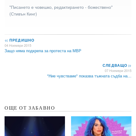
"Писането е човешко, редактирането - божествено"
(Стивън Кинг)
<<
ПРЕДИШНО
04 Ноември 2015
Защо няма подкрепа за протеста на МВР
СЛЕДВАЩО
>>
07 Ноември 2015
"Ние чувстваме" показва тъжната съдба на…
ОЩЕ ОТ ЗАБАВНО