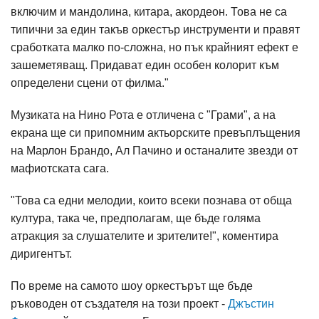
включим и мандолина, китара, акордеон. Това не са
типични за един такъв оркестър инструменти и правят
сработката малко по-сложна, но пък крайният ефект е
зашеметяващ. Придават един особен колорит към
определени сцени от филма."
Музиката на Нино Рота е отличена с "Грами", а на
екрана ще си припомним актьорските превъплъщения
на Марлон Брандо, Ал Пачино и останалите звезди от
мафиотската сага.
"Това са едни мелодии, които всеки познава от обща
култура, така че, предполагам, ще бъде голяма
атракция за слушателите и зрителите!", коментира
диригентът.
По време на самото шоу оркестърът ще бъде
ръководен от създателя на този проект -
Джъстин