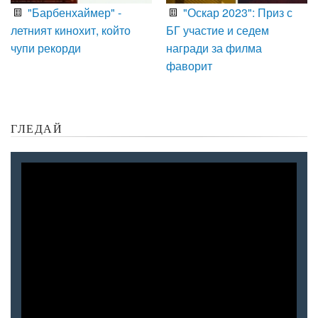
"Барбенхаймер" -
"Оскар 2023": Приз с
летният кинохит, който
БГ участие и седем
чупи рекорди
награди за филма
фаворит
ГЛЕДАЙ