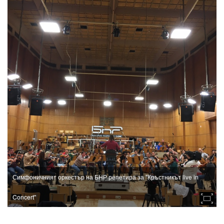
Симфоничният оркестър на БНР репетира за "Кръстникът live in
Concert"