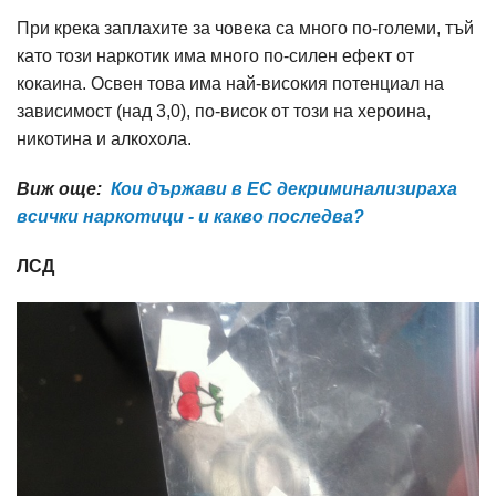
При крека заплахите за човека са много по-големи, тъй
като този наркотик има много по-силен ефект от
кокаина. Освен това има най-високия потенциал на
зависимост (над 3,0), по-висок от този на хероина,
никотина и алкохола.
Виж още:
Кои държави в ЕС декриминализираха
всички наркотици - и какво последва?
ЛСД