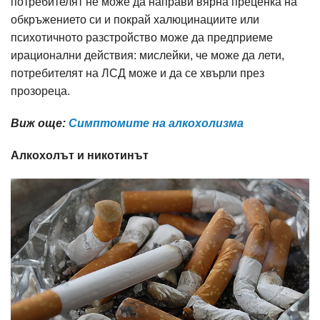
потребителят не може да направи вярна преценка на
обкръжението си и покрай халюцинациите или
психотичното разстройство може да предприеме
ирационални действия: мислейки, че може да лети,
потребителят на ЛСД може и да се хвърли през
прозореца.
Виж още:
Симптомите на алкохолизма
Алкохолът и никотинът