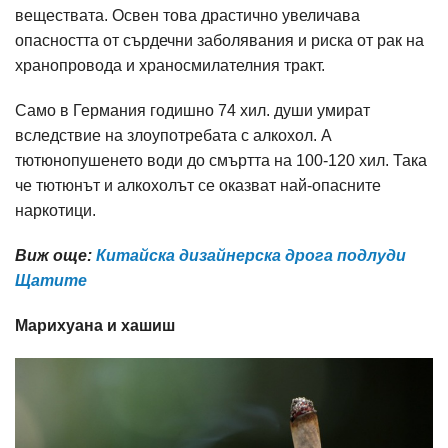
веществата. Освен това драстично увеличава
опасността от сърдечни заболявания и риска от рак на
хранопровода и храносмилателния тракт.
Само в Германия годишно 74 хил. души умират
вследствие на злоупотребата с алкохол. А
тютюнопушенето води до смъртта на 100-120 хил. Така
че тютюнът и алкохолът се оказват най-опасните
наркотици.
Виж още:
Китайска дизайнерска дрога подлуди
Щатите
Марихуана и хашиш