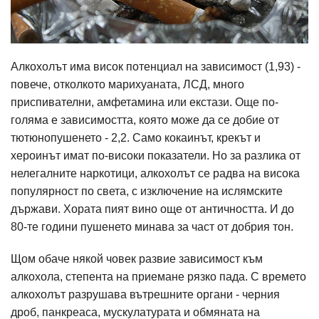
Алкохолът има висок потенциал на зависимост (1,93) -
повече, отколкото марихуаната, ЛСД, много
приспивателни, амфетамина или екстази. Още по-
голяма е зависимостта, която може да се добие от
тютюнопушенето - 2,2. Само кокаинът, крекът и
хероинът имат по-високи показатели. Но за разлика от
нелегалните наркотици, алкохолът се радва на висока
популярност по света, с изключение на ислямските
държави. Хората пият вино още от античността. И до
80-те години пушенето минава за част от добрия тон.
Щом обаче някой човек развие зависимост към
алкохола, степента на приемане рязко пада. С времето
алкохолът разрушава вътрешните органи - черния
дроб, панкреаса, мускулатурата и обмяната на