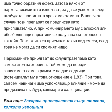
има точно обратния ефект. Затова някои от
наркозависимите го използват, за да се успокоят след
възбудата, постигната чрез амфетамина. В повечето
случаи този препарат се предписва като
приспивателно. А при комбинирането му с алкохол или
обезболяващи наркотици се получава смъртоносен
коктейл. Тези, които са приемали такъв вид смеси, след
това не могат да си спомнят нищо.
Наркоманите прибягват до флунитразепама като
заместител на хероина. Той може да породи
зависимост само в рамките на две седмици
(потенциалът му в това отношение е 1,83). При това
съвсем невинаги има успокояващо влияние - може да
предизвика възбуда, кошмари и халюцинации.
Виж още:
Захарта пристрастява също толкова,
колкото хероинът