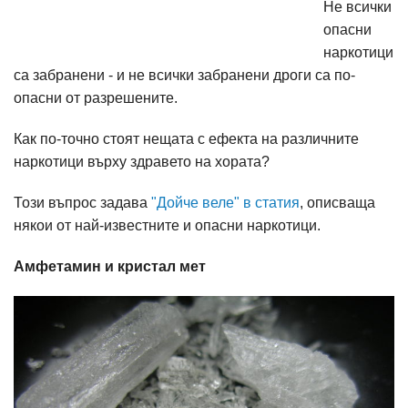
Не всички
опасни
наркотици
са забранени - и не всички забранени дроги са по-
опасни от разрешените.
Как по-точно стоят нещата с ефекта на различните
наркотици върху здравето на хората?
Този въпрос задава
"Дойче веле" в статия
, описваща
някои от най-известните и опасни наркотици.
Амфетамин и кристал мет