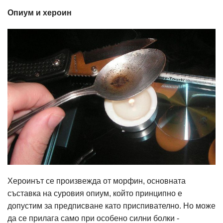
Опиум и хероин
Хероинът се произвежда от морфин, основната
съставка на суровия опиум, който принципно е
допустим за предписване като приспивателно. Но може
да се прилага само при особено силни болки -