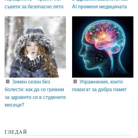
съвети за безопасно лято
AI променя медицината
Зимен сезон без
Упражнения, които
болести: как да се грижим
помагат за добра памет
за здравето си в студените
месеци?
ГЛЕДАЙ