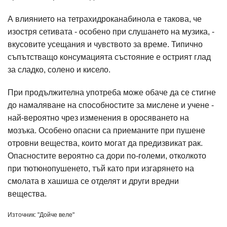
А влиянието на тетрахидроканабинола е такова, че
изостря сетивата - особено при слушането на музика, -
вкусовите усещания и чувството за време. Типично
съпътстващо консумацията състояние е острият глад
за сладко, солено и кисело.
При продължителна употреба може обаче да се стигне
до намаляване на способностите за мислене и учене -
най-вероятно чрез изменения в оросяването на
мозъка. Особено опасни са приеманите при пушене
отровни вещества, които могат да предизвикат рак.
Опасностите вероятно са дори по-големи, отколкото
при тютюнопушенето, тъй като при изгарянето на
смолата в хашиша се отделят и други вредни
вещества.
Източник: "Дойче веле"