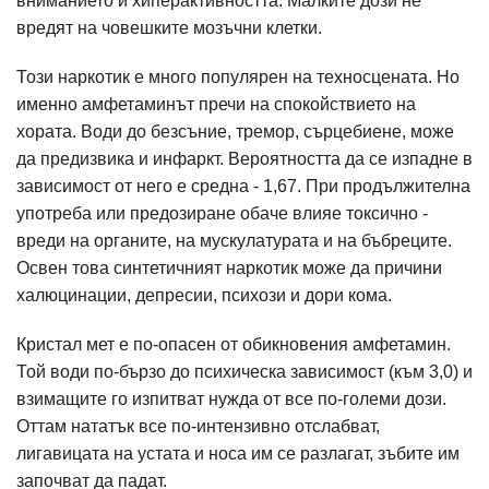
вниманието и хиперактивността. Малките дози не
вредят на човешките мозъчни клетки.
Този наркотик е много популярен на техносцената. Но
именно амфетаминът пречи на спокойствието на
хората. Води до безсъние, тремор, сърцебиене, може
да предизвика и инфаркт. Вероятността да се изпадне в
зависимост от него е средна - 1,67. При продължителна
употреба или предозиране обаче влияе токсично -
вреди на органите, на мускулатурата и на бъбреците.
Освен това синтетичният наркотик може да причини
халюцинации, депресии, психози и дори кома.
Кристал мет е по-опасен от обикновения амфетамин.
Той води по-бързо до психическа зависимост (към 3,0) и
взимащите го изпитват нужда от все по-големи дози.
Оттам нататък все по-интензивно отслабват,
лигавицата на устата и носа им се разлагат, зъбите им
започват да падат.