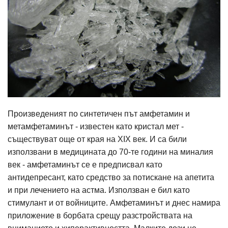
Произведеният по синтетичен път амфетамин и
метамфетаминът - известен като кристал мет -
съществуват още от края на XIX век. И са били
използвани в медицината до 70-те години на миналия
век - амфетаминът се е предписвал като
антидепресант, като средство за потискане на апетита
и при лечението на астма. Използван е бил като
стимулант и от войниците. Амфетаминът и днес намира
приложение в борбата срещу разстройствата на