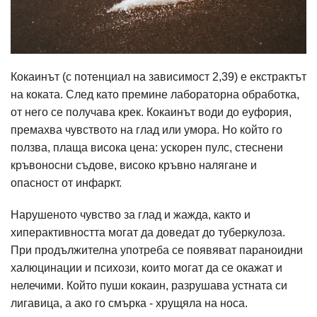
Кокаинът (с потенциал на зависимост 2,39) е екстрактът
на коката. След като премине лабораторна обработка,
от него се получава крек. Кокаинът води до еуфория,
премахва чувството на глад или умора. Но който го
ползва, плаща висока цена: ускорен пулс, стеснени
кръвоносни съдове, високо кръвно налягане и
опасност от инфаркт.
Нарушеното чувство за глад и жажда, както и
хиперактивността могат да доведат до туберкулоза.
При продължителна употреба се появяват параноидни
халюцинации и психози, които могат да се окажат и
нелечими. Който пуши кокаин, разрушава устната си
лигавица, а ако го смърка - хрущяла на носа.