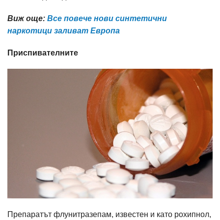
Виж още:
Все повече нови синтетични
наркотици заливат Европа
Приспивателните
Препаратът флунитразепам, известен и като рохипнол,