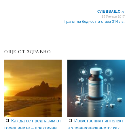
СЛЕДВАЩО
>>
25 Януари 2017
Прагът на бедността става 314 лв.
ОЩЕ ОТ ЗДРАВНО
Как да се предпазим от
Изкуственият интелект
горещините – практични
в здравеопазването: как