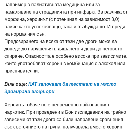
например в палиативната медицина или за
намаляване на страданията при инфаркт. За разлика от
морфина, хероинът (с потенциал на зависимост 3,0)
влияе както успокояващо, така и възбуждащо. И вреди
на нормалния сън.
Предозирането на всяка от тези две дроги може да
доведе до нарушения в дишането и дори до неговото
спиране. Опасността е особено висока при зависимите,
които употребяват хероин в комбинация с алкохол или
приспивателни.
Виж още:
КАТ започват да тестват на място
дрогирани шофьори
Хероинът обаче не е непременно най-опасният
наркотик. При проведени в Бон изследвания на трайно
зависими от тази дрога са били направени сравнения
със състоянието на група, получавала вместо хероин