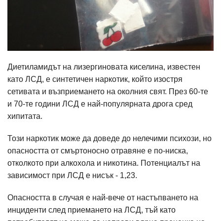
Диетиламидът на лизергиновата киселина, известен
като ЛСД, е синтетичен наркотик, който изостря
сетивата и възприемането на околния свят. През 60-те
и 70-те години ЛСД е най-популярната дрога сред
хипитата.
Този наркотик може да доведе до нелечими психози, но
опасността от смъртоносно отравяне е по-ниска,
отколкото при алкохола и никотина. Потенциалът на
зависимост при ЛСД е нисък - 1,23.
Опасността в случая е най-вече от настъпването на
инциденти след приемането на ЛСД, тъй като