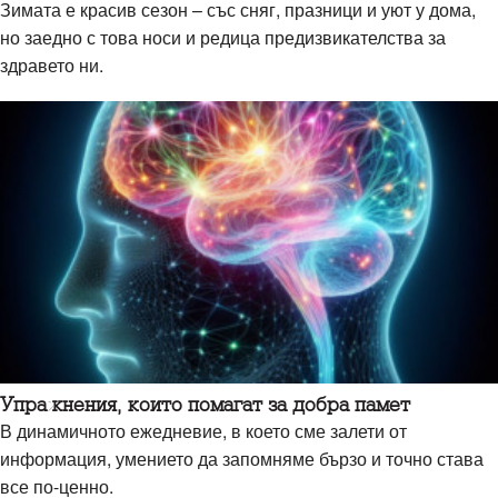
Зимата е красив сезон – със сняг, празници и уют у дома,
но заедно с това носи и редица предизвикателства за
здравето ни.
Упражнения, които помагат за добра памет
В динамичното ежедневие, в което сме залети от
информация, умението да запомняме бързо и точно става
все по-ценно.