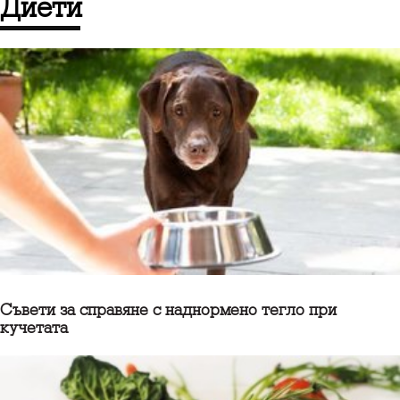
диети
Съвети за справяне с наднормено тегло при
кучетата