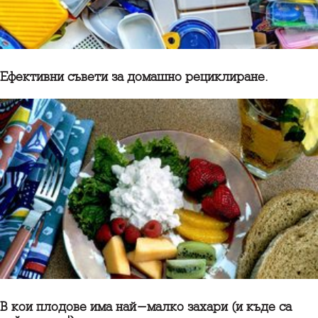
Ефективни съвети за домашно рециклиране.
В кои плодове има най-малко захари (и къде са