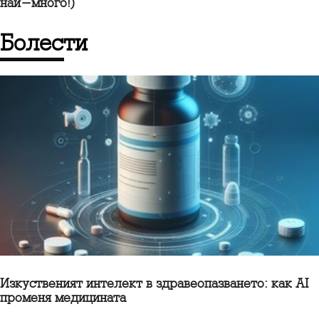
най-много!)
болести
Изкуственият интелект в здравеопазването: как AI
променя медицината