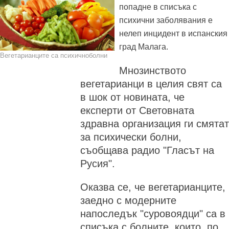
попадне в списъка с
психични заболявания е
нелеп инцидент в испанския
град Малага.
Вегетарианците са психичноболни
Мнозинството
вегетарианци в целия свят са
в шок от новината, че
експерти от Световната
здравна организация ги смятат
за психически болни,
съобщава радио "Гласът на
Русия".
Оказва се, че вегетарианците,
заедно с модерните
напоследък "суровоядци" са в
списъка с болните, които, по