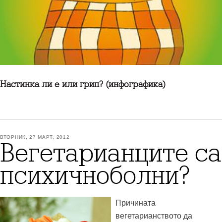
Настинка ли е или грип? (инфографика)
ВТОРНИК, 27 МАРТ, 2012
Вегетарианците са
психичноболни?
Причината
вегетарианството да