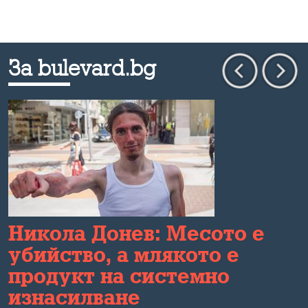
За bulevard.bg
Никола Донев: Месото е
убийство, а млякото е
продукт на системно
изнасилване