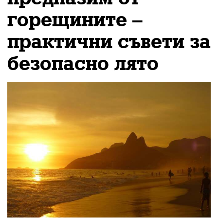
протестиращите се
горещините –
надяват да постигнат
практични съвети за
безопасно лято