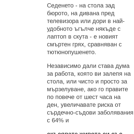
Седенето - на стола зад
бюрото, на дивана пред
телевизора или дори в най-
удобното ъгълче някъде с
лаптоп в скута - е новият
смъртен грях, сравняван с
тютюнопушенето.
Независимо дали става дума
за работа, която ви залепя на
стола, или чисто и просто за
мързелуване, ако го правите
по повече от шест часа на
ден, увеличавате риска от
сърдечно-съдови заболявания
с 64% и