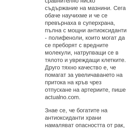
сравнително ниско
съдържание на мазнини. Сега
обаче научихме и че се
превърнаха в суперхрана,
пълна с мощни антиоксиданти
- полифеноли, които могат да
се преборят с вредните
молекули, натрупващи се в
тялото и увреждащи клетките.
Друго тяхно качество е, че
помагат за увеличаването на
притока на кръв чрез
отпускане на артериите, пише
actualno.com.
Знае се, че богатите на
антиоксиданти храни
намаляват опасността от рак,