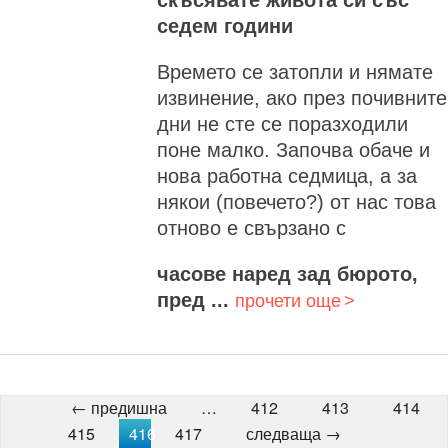
скъсявате живота си със
седем години
Времето се затопли и нямате
извинение, ако през почивните
дни не сте се поразходили
поне малко. Започва обаче и
нова работна седмица, а за
някои (повечето?) от нас това
отново е свързано с
часове наред зад бюрото,
пред ...
прочети още
← предишна
…
412
413
414
415
416
417
следваща →