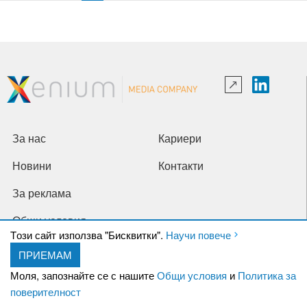
За нас
Кариери
Новини
Контакти
За реклама
Общи условия
Tози сайт използва "Бисквитки".
Научи повече
Политика за поверителност
ПРИЕМАМ
Моля, запознайте се с нашите
Общи условия
и
Политика за
Политика на 'Бисквитките'
поверителност
МЕДИИ