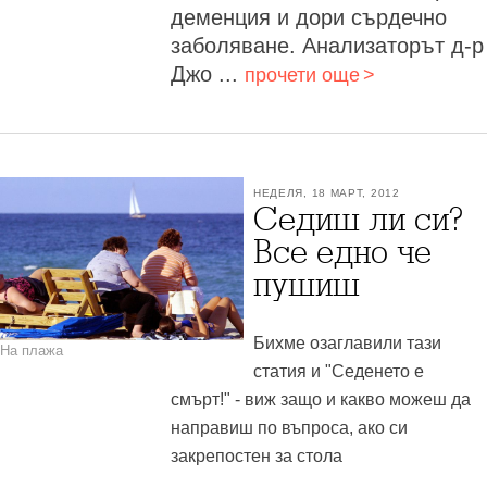
деменция и дори сърдечно
заболяване. Анализаторът д-р
Джо ...
прочети още
НЕДЕЛЯ, 18 МАРТ, 2012
Седиш ли си?
Все едно че
пушиш
Бихме озаглавили тази
На плажа
статия и "Седенето е
смърт!" - виж защо и какво можеш да
направиш по въпроса, ако си
закрепостен за стола