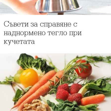
Съвети за справяне с
наднормено тегло при
кучетата