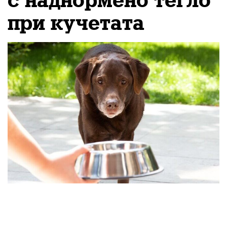
с наднормено тегло
при кучетата