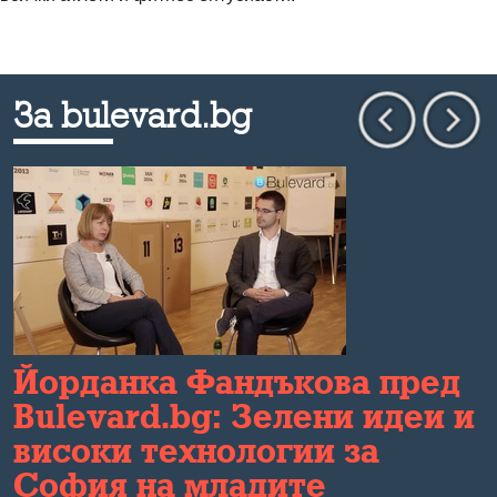
За bulevard.bg
и
Йорданка Фандъкова пред
Bulevard.bg: Зелени идеи и
високи технологии за
София на младите