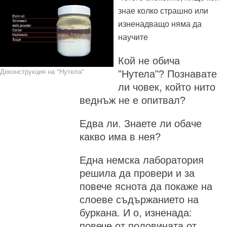
знае колко страшно или
изненадващо няма да
научите
Кой не обича
Деконструкция на "Нутела"
"Нутела"? Познавате
ли човек, който нито
веднъж не е опитвал?
Едва ли. Знаете ли обаче
какво има в нея?
Една немска лаборатория
решила да провери и за
повече яснота да покаже на
слоеве съдържанието на
буркана. И о, изненада:
повече от половината от