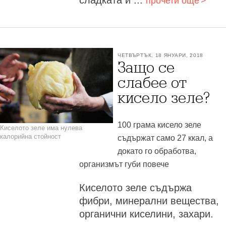
прочети още
ЧЕТВЪРТЪК, 18 ЯНУАРИ, 2018
Защо се
слабее от
кисело зеле?
100 грама кисело зеле
Киселото зеле има нулева
калорийна стойност
съдържат само 27 ккал, а
докато го обработва,
организмът губи повече
Киселото зеле съдържа
фибри, минерални вещества,
органични киселини, захари.