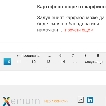
Картофено пюре от карфиол
Задушеният карфиол може да
бъде смлян в блендера или
намачкан ...
прочети още
← предишна
…
6
7
8
9
10
11
12
13
14
…
следваща
→