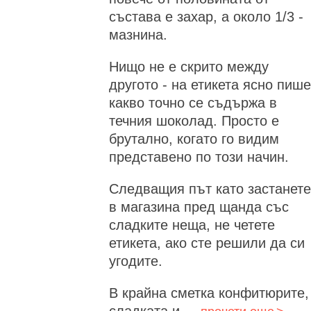
състава е захар, а около 1/3 -
мазнина.
Нищо не е скрито между
другото - на етикета ясно пише
какво точно се съдържа в
течния шоколад. Просто е
брутално, когато го видим
представено по този начин.
Следващия път като застанете
в магазина пред щанда със
сладките неща, не четете
етикета, ако сте решили да си
угодите.
В крайна сметка конфитюрите,
сладката и ...