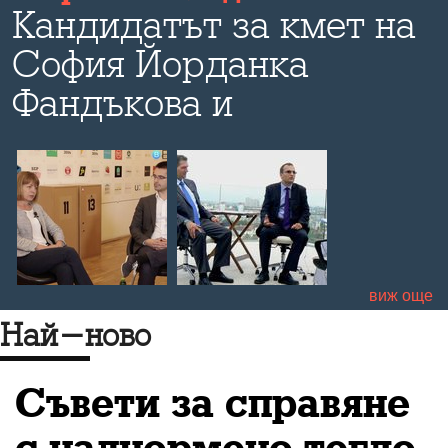
Кандидатът за кмет на
София Йорданка
,
Фандъкова и
кандидатът за
общински съветник
Христиан Петров
говорят пред
Bulevard.bg за идеите
виж още
си за бъдещето на
Най-ново
столицата
Съвети за справяне