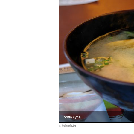
Топла супа
© kulinaria.bg