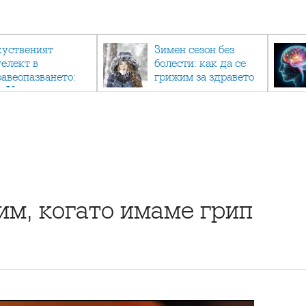
куственият
Зимен сезон без
телект в
болести: как да се
равеопазването:
грижим за здравето
к AI променя
си в студените
дицината
месеци?
им, когато имаме грип