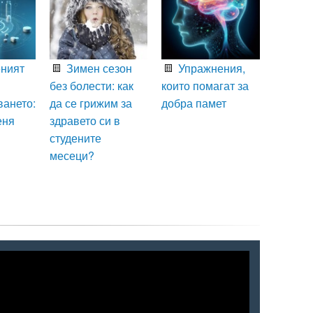
ният
Зимен сезон
Упражнения,
без болести: как
които помагат за
ването:
да се грижим за
добра памет
еня
здравето си в
студените
месеци?