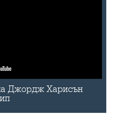
 на Джордж Харисън
лип