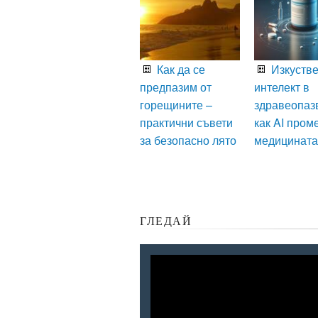
Как да се
Изкустве
предпазим от
интелект в
горещините –
здравеопаз
практични съвети
как AI пром
за безопасно лято
медицината
ГЛЕДАЙ