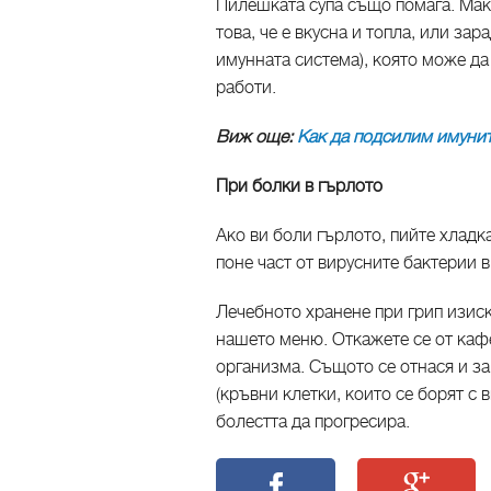
Пилешката супа също помага. Мака
това, че е вкусна и топла, или за
имунната система), която може да
работи.
Виж още:
Как да подсилим имунит
При болки в гърлото
Ако ви боли гърлото, пийте хладк
поне част от вирусните бактерии в
Лечебното хранене при грип изис
нашето меню. Откажете се от кафе
организма. Същото се отнася и за
(кръвни клетки, които се борят с 
болестта да прогресира.