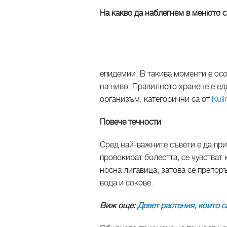
На какво да наблегнем в менюто с
епидемии. В такива моменти е ос
на ниво. Правилното хранене е е
организъм, категорични са от
Kuli
Повече течности
Сред най-важните съвети е да пр
провокират болестта, се чувстват
носна лигавица, затова се препор
вода и сокове.
Виж още:
Девет растения, които 