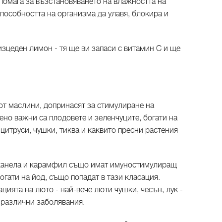
помага за възстановяването на влажността на
способността на организма да улавя, блокира и
изцеден лимон - тя ще ви запаси с витамин C и ще
от маслини, допринасят за стимулиране на
но важни са плодовете и зеленчуците, богати на
 цитруси, чушки, тиква и каквито пресни растения
 канела и карамфил също имат имуностимулиращ
огати на йод, също попадат в тази класация.
цията на люто - най-вече люти чушки, чесън, лук -
 различни заболявания.