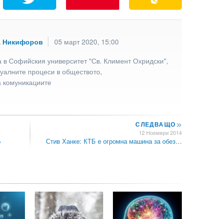
а Никифоров
05 март 2020, 15:00
 в Софийския университет "Св. Климент Охридски",
туалните процеси в обществото,
а комуникациите
СЛЕДВАЩО
>>
12 Ноември 2014
Б
Стив Ханке: КТБ е огромна машина за обез…