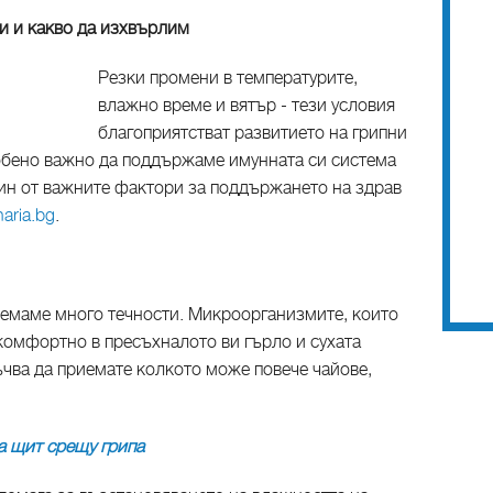
и и какво да изхвърлим
Резки промени в температурите,
влажно време и вятър - тези условия
благоприятстват развитието на грипни
обено важно да поддържаме имунната си система
дин от важните фактори за поддържането на здрав
naria.bg
.
иемаме много течности. Микроорганизмите, които
 комфортно в пресъхналото ви гърло и сухата
ъчва да приемате колкото може повече чайове,
са щит срещу грипа