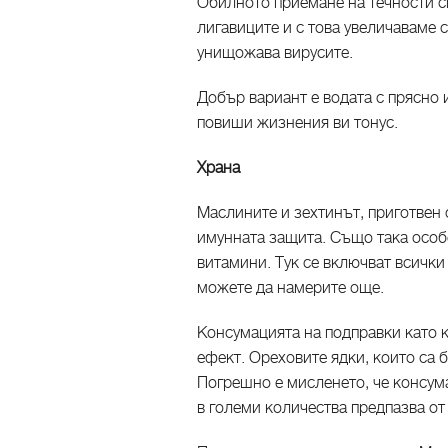
Обилното приемане на течности с
лигавиците и с това увеличаваме 
унищожава вирусите.
Добър вариант е водата с прясно 
повиши жизнения ви тонус.
Храна
Маслините и зехтинът, приготвен 
имунната защита. Също така особе
витамини. Тук се включват всички
можете да намерите още.
Консумацията на подправки като
ефект. Ореховите ядки, които са б
Погрешно е мисленето, че консума
в големи количества предпазва от