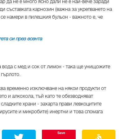
р да не е много ясно дали не е най-вече заради
ради съставката карнозин (важна за укрепването на
 се намери в пилешкия бульон - важното е, че
ета си през есента
а вода с мед и сок от лимон - така ще унищожите
 гърлото.
ква временно изключване на някои продукти от
то и алкохола, тъй като те обезводняват
 сладките храни - захарта прави левкоцитите
вирусите и микробите) инертни и това спомага
Save