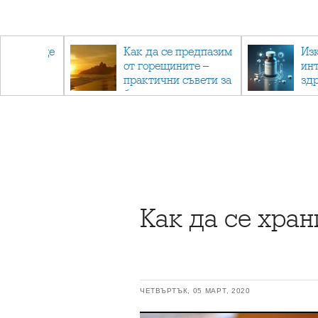
та също ще
Как да се предпазим
Из
ен
от горещините –
ин
ат
практични съвети за
зд
безопасно лято
ка
ме
Как да се хран
ЧЕТВЪРТЪК, 05 МАРТ, 2020