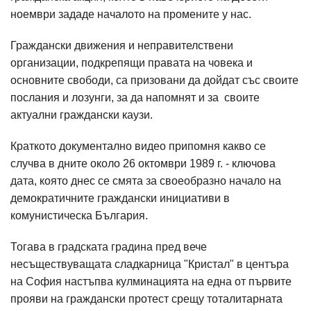
ноември зададе началото на промените у нас.
Граждански движения и неправителствени
организации, подкрепящи правата на човека и
основните свободи, са призовани да дойдат със своите
послания и лозунги, за да напомнят и за своите
актуални граждански каузи.
Краткото документално видео припомня какво се
случва в дните около 26 октомври 1989 г. - ключова
дата, която днес се смята за своеобразно начало на
демократичните граждански инициативи в
комунистическа България.
Тогава в градската градина пред вече
несъществуващата сладкарница "Кристал" в центъра
на София настъпва кулминацията на една от първите
прояви на граждански протест срещу тоталитарната