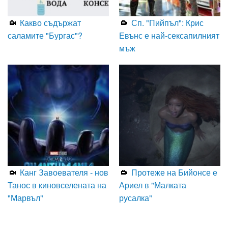
Какво съдържат
Сп. "Пийпъл": Крис
саламите "Бургас"?
Евънс е най-сексапилният
мъж
Канг Завоевателя - нов
Протеже на Бийонсе е
Танос в киновселената на
Ариел в "Малката
"Марвъл"
русалка"