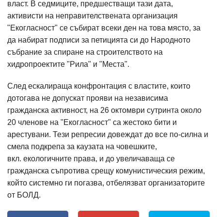
власт. В седмиците, предшестващи тази дата,
активисти на неправителствената организация
"Екогласност" се събират всеки ден на това място, за
да набират подписи за петицията си до Народното
събрание за спиране на строителството на
хидропроектите "Рила" и "Места".
След ескалираща конфронтация с властите, които
дотогава не допускат прояви на независима
гражданска активност, на 26 октомври сутринта около
20 членове на "Екогласност" са жестоко бити и
арестувани. Тези репресии довеждат до все по-силна и
смела подкрепа за каузата на човешките,
вкл. екологичните права, и до увеличаваща се
гражданска съпротива срещу комунистическия режим,
който системно ги погазва, отбелязват организаторите
от БОЛД.