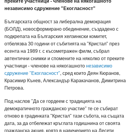
преките участници - членове на някогашното
независимо сдружение "Екогласност"
Българската общност за либерална демокрация
(БОЛД), новосформирано обединение, създадено с
подкрепата на Българския хелзинкски комитет,
отбелязва 30 години от събитията на "Кристал" през
есента на 1989 г. с късометражен филм, събрал
автентични снимки и спомените на няколко от преките
участници - членове на някогашното
независимо
сдружение "Екогласност"
, сред които Деян Кюранов,
Красимир Кънев, Александър Каракачанов, Димитрина
Петрова.
Под наслов "Да се гордеем с традицията на
демократичното гражданско участие" те се събират
отново в градинката "Кристал" тази събота, на същата
дата, за да отбележат кръглата годишнина от своята
гражданска акция, която в навечерието на Десети