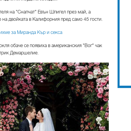
еля на "Снапчат" Евън Шпигел през май, а
 на двойката в Калифорния пред само 45 гости.
ихме за Миранда Кър и секса
окля обаче се появиха в американския "Вог" чак
атрик Демаршелие.