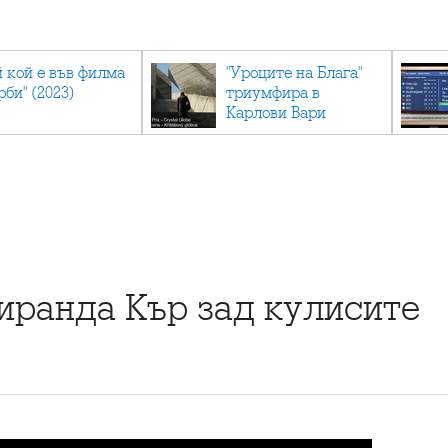
й кой е във филма
"Уроците на Блага"
рби" (2023)
триумфира в
Карлови Вари
иранда Кър зад кулисите