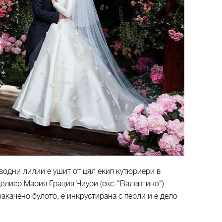
 водни лилии е ушит от цял екип кутюриери в
елиер Мария Грация Чиури (екс-"Валентино").
закачено булото, е инкрустирана с перли и е дело