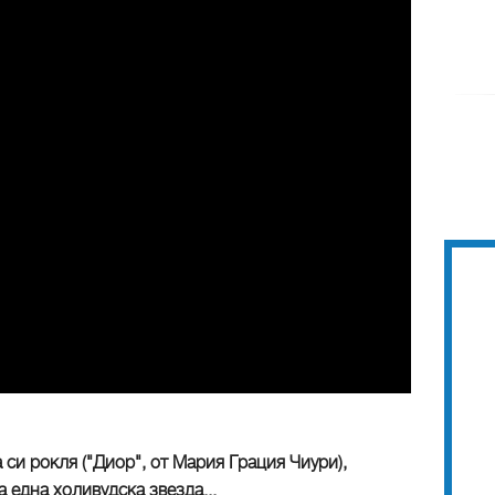
си рокля ("Диор", от Мария Грация Чиури),
 една холивудска звезда...