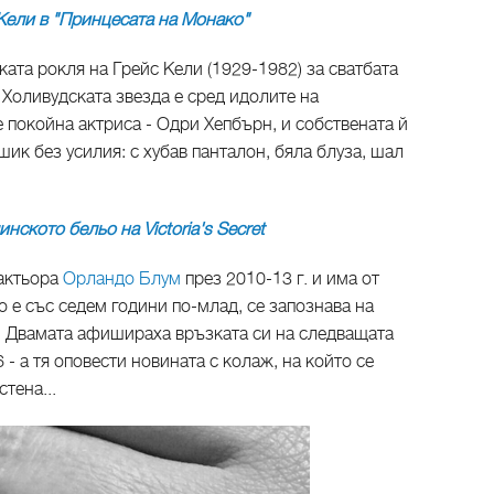
Кели в "Принцесата на Монако"
ата рокля на Грейс Кели (1929-1982) за сватбата
 Холивудската звезда е сред идолите на
е покойна актриса - Одри Хепбърн, и собствената й
 шик без усилия: с хубав панталон, бяла блуза, шал
нското бельо на Victoria's Secret
 актьора
Орландо Блум
през 2010-13 г. и има от
то е със седем години по-млад, се запознава на
-а. Двамата афишираха връзката си на следващата
 - а тя оповести новината с колаж, на който се
тена...