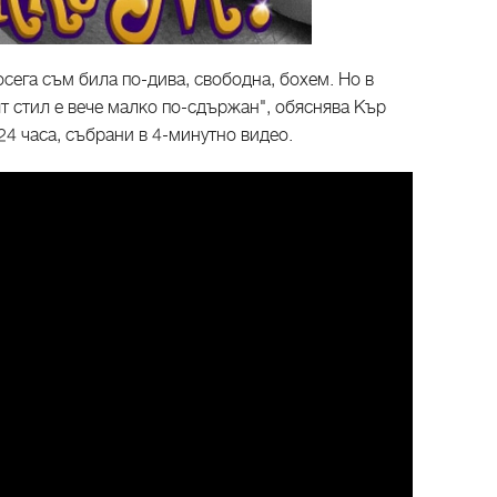
осега съм била по-дива, свободна, бохем. Но в
т стил е вече малко по-сдържан", обяснява Кър
 24 часа, събрани в 4-минутно видео.