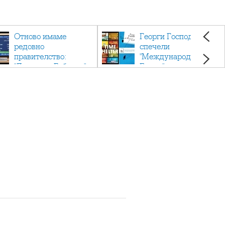
Отново имаме
Георги Господинов
редовно
спечели
правителство:
"Международен
"Денков - Габриел"
Букър" с романа
"Времеубежище"