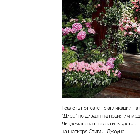
Тоалетът от сатен с апликации на
"Диор" по дизайн на новия им мод
Диадемата на главата й, където е 
на шапкаря Стивън Джоунс.