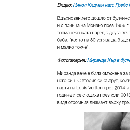
Видео:
Никол Кидман като Грейс 
Вдъхновението дошло от булчинск
й с принца на Монако през 1956 г.
топманекенката наред с друга веч
баба, "която на 80 успява да бъде
и малко токче".
Фотогалерия:
Миранда Кър в булчи
Миранда вече е била омъжена за
него син. С втория си съпруг, кой
парти на Louis Vuitton през 2014
година и се сгодиха през юли 2016
видя огромния диамант върху пръс