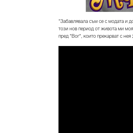
"Забавлявала съм се с модата и д
този нов период от живота ми моя
пред "Вог", които прекарват с нея