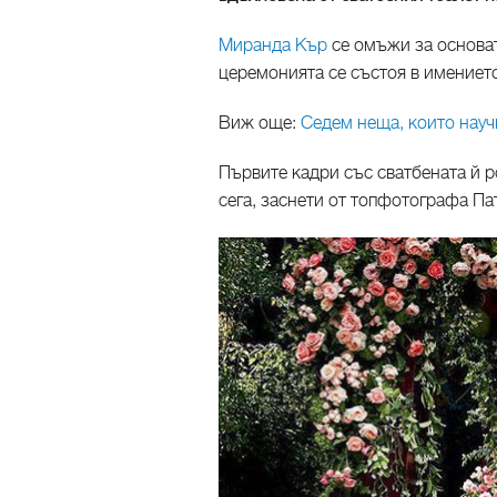
Миранда Кър
се омъжи за основат
церемонията се състоя в имението
Виж още:
Седем неща, които науч
Първите кадри със сватбената й р
сега, заснети от топфотографа П