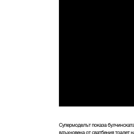
Супермоделът показа булчинската 
вдъхновена от сватбения тоалет на