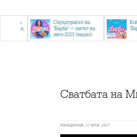
лев върна
Саундтракът на
Ко
ен мандата
"Барби" - хитът на
"Ба
ължаваме
лято 2023 (видео)
"
Сватбата на М
ПОНЕДЕЛНИК, 17 ЮЛИ, 2017