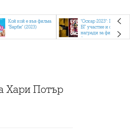
Кой кой е във филма
"Оскар 2023": Приз с
"Барби" (2023)
БГ участие и седем
награди за филма
фаворит
на Хари Потър