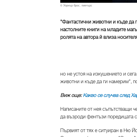
© Уорнър брос. пикчърс
"Фантастични животни и къде да 
настолните книги на младите магь
ролята на автора й влиза носител
но не устоя на изкушението и сег
животни и къде да ги намерим", п
Виж още:
Какво се случва след Х
Написаните от нея съпътстващи ч
да възроди фентъзи поредицата с
Първият от тях е ситуиран в Ню Йо