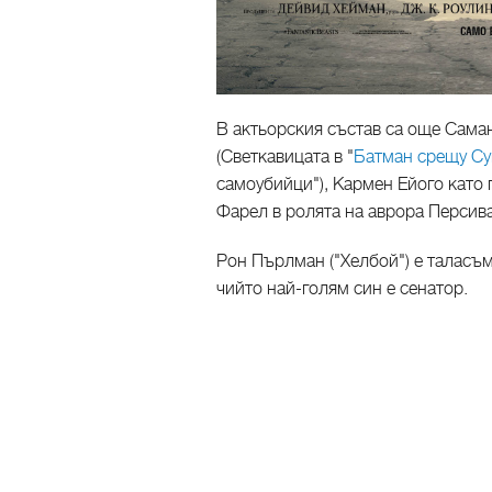
В актьорския състав са още Сама
(Светкавицата в "
Батман срещу Су
самоубийци"), Кармен Ейого като 
Фарел в ролята на аврора Персив
Рон Пърлман ("Хелбой") е таласъм
чийто най-голям син е сенатор.