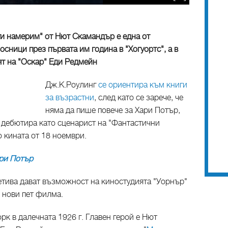
ги намерим" от Нют Скамандър е една от
осници през първата им година в "Хогуортс", а в
ят на "Оскар" Еди Редмейн
Дж.К.Роулинг
се ориентира към книги
за възрастни
, след като се зарече, че
няма да пише повече за Хари Потър,
а дебютира като сценарист на "Фантастични
о кината от 18 ноември.
ари Потър
етива дават възможност на киностудията "Уорнър"
 нови пет филма.
рк в далечната 1926 г. Главен герой е Нют