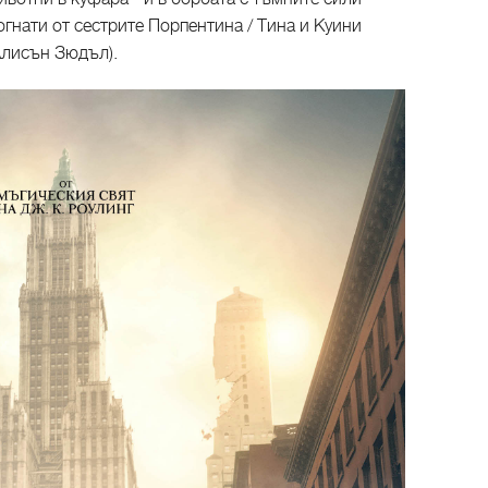
гнати от сестрите Порпентина / Тина и Куини
Алисън Зюдъл).