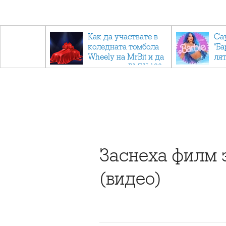
ични
Как да участвате в
Са
: Тайните
коледната томбола
"Ба
дор"
Wheely на MrBit и да
лят
спечелите BMW 120
Заснеха филм 
(видео)