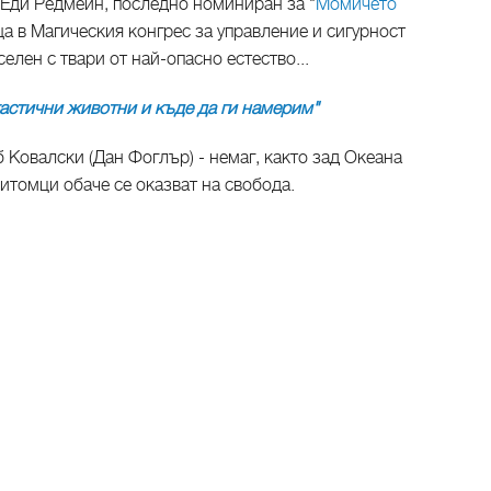
 Еди Редмейн, последно номиниран за "
Момичето
еща в Магическия конгрес за управление и сигурност
елен с твари от най-опасно естество...
тастични животни и къде да ги намерим"
Ковалски (Дан Фоглър) - немаг, както зад Океана
 питомци обаче се оказват на свобода.