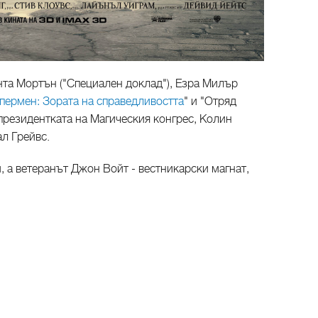
нта Мортън ("Специален доклад"), Езра Милър
пермен: Зората на справедливостта
" и "Отряд
президентката на Магическия конгрес, Колин
ал Грейвс.
, а ветеранът Джон Войт - вестникарски магнат,