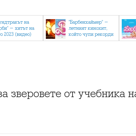
ундтракът на
"Барбенхаймер" -
рби" - хитът на
летният кинохит,
о 2023 (видео)
който чупи рекорди
за зверовете от учебника 