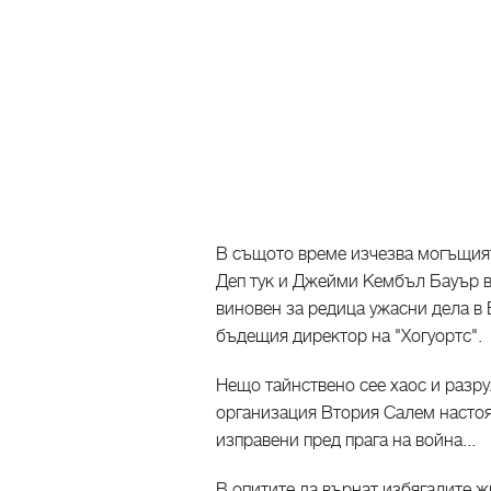
В същото време изчезва могъщия
Деп тук и Джейми Кембъл Бауър в 
виновен за редица ужасни дела в 
бъдещия директор на "Хогуортс".
Нещо тайнствено сее хаос и разру
организация Втория Салем настояв
изправени пред прага на война...
В опитите да върнат избягалите жи