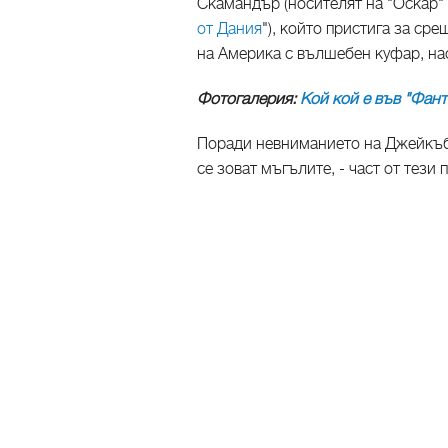
Скамандър (носителят на "Оскар"
от Дания
"), който пристига за ср
на Америка с вълшебен куфар, нас
Фотогалерия:
Кой кой е във "Фан
Поради невниманието на Джейкъб 
се зоват мъгълите, - част от тези