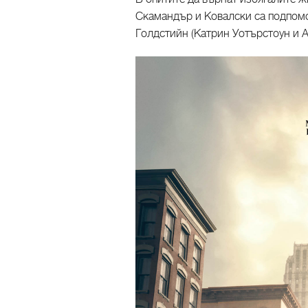
Скамандър и Ковалски са подпомо
Голдстийн (Катрин Уотърстоун и 