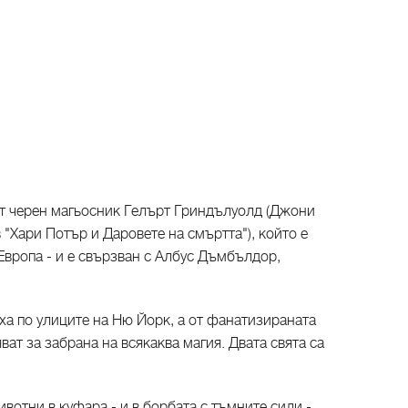
т черен магьосник Гелърт Гриндълуолд (Джони
"Хари Потър и Даровете на смъртта"), който е
Европа - и е свързван с Албус Дъмбълдор,
ха по улиците на Ню Йорк, а от фанатизираната
ат за забрана на всякаква магия. Двата свята са
вотни в куфара - и в борбата с тъмните сили -