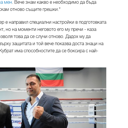
за мен
. Вече знам какво е необходимо да бъда
скам отново същите грешки."
ер е направил специални настройки в подготовката
т, но на моменти неговото его му пречи - каза
зволя това да се случи отново. Дадох му да
ърху защитата и той вече показва доста знаци на
убрат има способностите да се боксира с най-