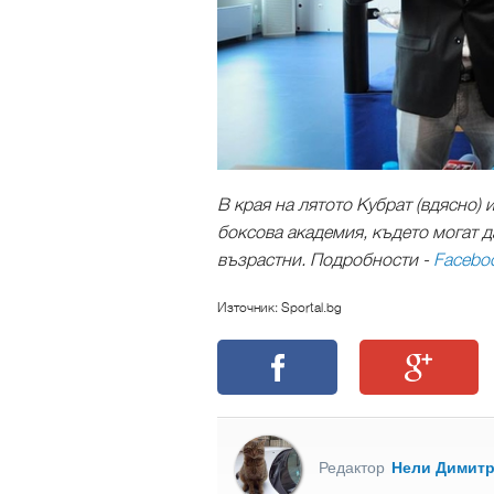
В края на лятото Кубрат (вдясно) 
боксова академия, където могат да
възрастни. Подробности -
Facebo
Източник: Sportal.bg
Редактор
Нели Димит