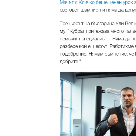
Мачът с Кличко беше ценен урок 
световен шампион и няма да допу
Треньорът на българина Ули Вегн
му. "Кубрат притежава много талан
немският специалист. - Няма да по
разбере кой е шефът. Работихме в
подобрение. Нямам съмнение, че К
добрите."