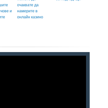
шите
очаквате да
чове и
намерите в
ите
онлайн казино