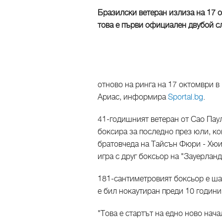
Бразилски ветеран излиза на 17 о
това е първи официален двубой с
отново на ринга на 17 октомври в
Ариас, информира
Sportal.bg
.
41-годишният ветеран от Сао Пауло
боксира за последно през юли, ко
братовчеда на Тайсън Фюри - Хюи,
игра с друг боксьор на "Зауерланд
181-сантиметровият боксьор е ш
е бил нокаутиран преди 10 години
"Това е стартът на едно ново нач