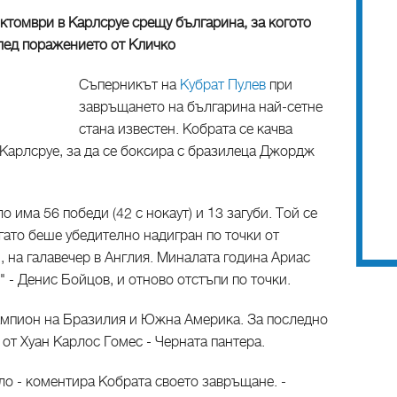
ктомври в Карлсруе срещу българина, за когото
лед поражението от Кличко
Съперникът на
Кубрат Пулев
при
завръщането на българина най-сетне
стана известен. Кобрата се качва
 Карлсруе, за да се боксира с бразилеца Джордж
 има 56 победи (42 с нокаут) и 13 загуби. Той се
гато беше убедително надигран по точки от
 на галавечер в Англия. Миналата година Ариас
" - Денис Бойцов, и отново отстъпи по точки.
ампион на Бразилия и Южна Америка. За последно
 от Хуан Карлос Гомес - Черната пантера.
ало - коментира Кобрата своето завръщане. -