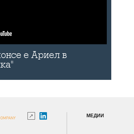
онсе е Ариел в
ка"
МЕДИИ