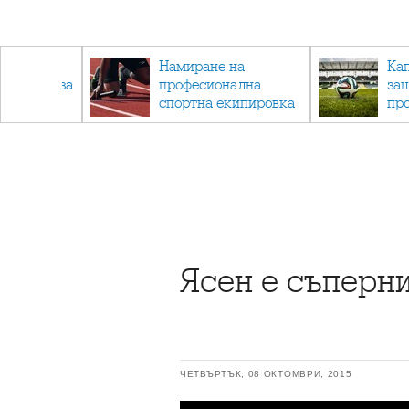
радските
Намиране на
Ка
 градини за
професионална
за
с деца
спортна екипировка
пр
за мъже за различни
пр
спортове
ка
ра
Ясен е съперн
ЧЕТВЪРТЪК, 08 ОКТОМВРИ, 2015