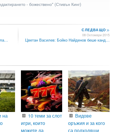
едактирането - божествено" (Стивън Кинг)
СЛЕДВАЩО
>>
08 Октомври 2015
ола…
Цветан Василев: Бойко Найденов беше канд…
 на
10 теми за слот
Видове
що
игри, които
оръжия и за кого
можете да
са подходящи