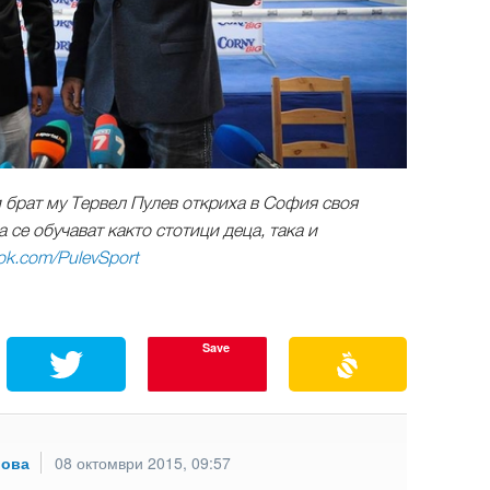
и брат му Тервел Пулев откриха в София своя
 се обучават както стотици деца, така и
ok.com/PulevSport
Save
рова
08 октомври 2015, 09:57