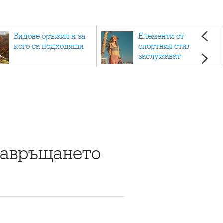
Видове оръжия и за
Елементи от
кого са подходящи
спортния стил, които
заслужават
внимание
 завръщането