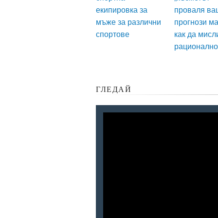
екипировка за
проваля ва
мъже за различни
прогнози ма
спортове
как да мисл
рационално
ГЛЕДАЙ