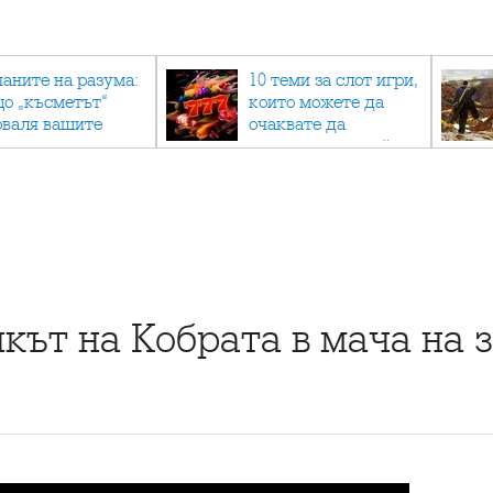
паните на разума:
10 теми за слот игри,
що „късметът“
които можете да
оваля вашите
очаквате да
огнози мачове и
намерите в онлайн
к да мислите
казино
ционално
икът на Кобрата в мача на