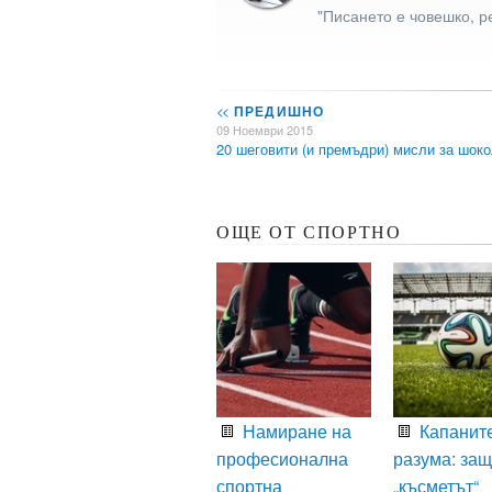
"Писането е човешко, р
<<
ПРЕДИШНО
09 Ноември 2015
20 шеговити (и премъдри) мисли за шок
ОЩЕ ОТ СПОРТНО
Намиране на
Капаните
професионална
разума: за
спортна
„късметът“