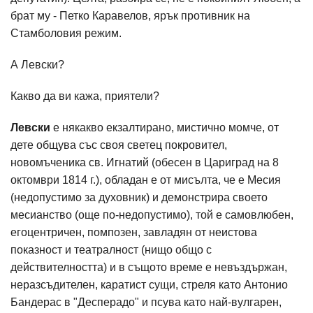
брат му - Петко Каравелов, ярък противник на
Стамболовия режим.
А Левски?
Какво да ви кажа, приятели?
Левски
е някакво екзалтирано, мистично момче, от
дете общува със своя светец покровител,
новомъченика св. Игнатий (обесен в Цариград на 8
октомври 1814 г.), обладан е от мисълта, че е Месия
(недопустимо за духовник) и демонстрира своето
месианство (още по-недопустимо), той е самовлюбен,
егоцентричен, помпозен, завладян от неистова
показност и театралност (нищо общо с
действителността) и в същото време е невъздържан,
неразсъдителен, каратист сущи, стреля като Антонио
Бандерас в "Десперадо" и псува като най-вулгарен,