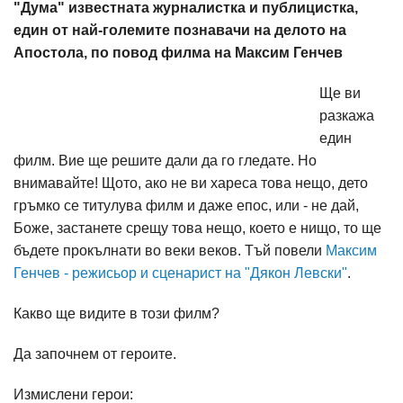
"Дума" известната журналистка и публицистка,
един от най-големите познавачи на делото на
Апостола, по повод филма на Максим Генчев
Ще ви
разкажа
един
филм. Вие ще решите дали да го гледате. Но
внимавайте! Щото, ако не ви хареса това нещо, дето
гръмко се титулува филм и даже епос, или - не дай,
Боже, застанете срещу това нещо, което е нищо, то ще
бъдете прокълнати во веки веков. Тъй повели
Максим
Генчев - режисьор и сценарист на "Дякон Левски"
.
Какво ще видите в този филм?
Да започнем от героите.
Измислени герои: