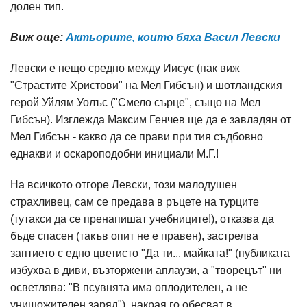
долен тип.
Виж още:
Актьорите, които бяха Васил Левски
Левски е нещо средно между Иисус (пак виж
"Страстите Христови" на Мел Гибсън) и шотландския
герой Уйлям Уолъс ("Смело сърце", също на Мел
Гибсън). Изглежда Максим Генчев ще да е завладян от
Мел Гибсън - какво да се прави при тия съдбовно
еднакви и оскароподобни инициали М.Г.!
На всичкото отгоре Левски, този малодушен
страхливец, сам се предава в ръцете на турците
(тутакси да се пренапишат учебниците!), отказва да
бъде спасен (такъв опит не е правен), застрелва
заптието с едно цветисто "Да ти... майката!" (публиката
избухва в диви, възторжени аплаузи, а "творецът" ни
осветлява: "В псувнята има оплодителен, а не
унищожителен заряд"), накрая го обесват в