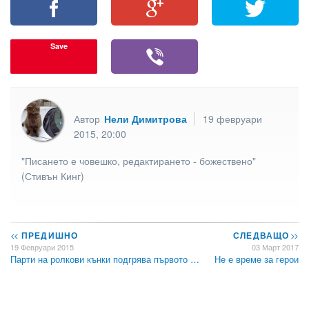
Save
Автор
Нели Димитрова
19 февруари
2015, 20:00
"Писането е човешко, редактирането - божествено"
(Стивън Кинг)
<<
ПРЕДИШНО
СЛЕДВАЩО
>>
19 Февруари 2015
03 Март 2017
Парти на ролкови кънки подгрява първото …
Не е време за герои