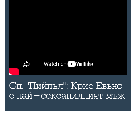
Сп. "Пийпъл": Крис Евънс
е най-сексапилният мъж