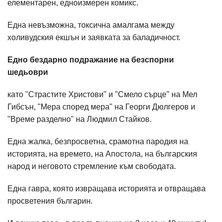
елементарен, едноизмерен комикс.
Една невъзможна, токсична амалгама между
холивудския екшън и заявката за баладичност.
Едно бездарно подражание на безспорни
шедьоври
като "Страстите Христови" и "Смело сърце" на Мел
Гибсън, "Мера според мера" на Георги Дюлгеров и
"Време разделно" на Людмил Стайков.
Една жалка, безпросветна, срамотна пародия на
историята, на времето, на Апостола, на българския
народ и неговото стремление към свободата.
Една гавра, която извращава историята и отвращава
просветения българин.