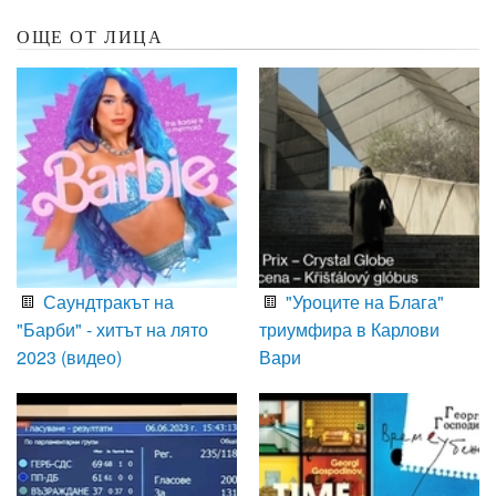
ОЩЕ ОТ ЛИЦА
Саундтракът на
"Уроците на Блага"
"Барби" - хитът на лято
триумфира в Карлови
2023 (видео)
Вари