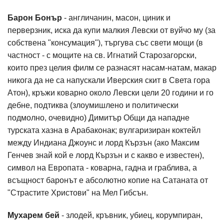
Барон Бонър
- англичанин, масон, циник и
перверзник, иска да купи малкия Левски от вуйчо му (за
собствена "консумация"), търгува със свети мощи (в
частност - с мощите на св. Игнатий Старозагорски,
които през целия филм се разнасят насам-натам, макар
никога да не са напускали Иверския скит в Света гора
Атон), кръжи коварно около Левски цели 20 години и го
дебне, подтиква (злоумишлено и политически
подмолно, очевидно) Димитър Общи да нападне
турската хазна в Арабаконак; вулгаризиран коктейл
между Индиана Джоунс и лорд Кързън (ако Максим
Генчев знай кой е лорд Кързън и с какво е известен),
символ на Европата - коварна, гадна и граблива, а
всъщност баронът е абсолютно копие на Сатаната от
"Страстите Христови" на Мел Гибсън.
Мухарем бей
- злодей, кръвник, убиец, корумпиран,