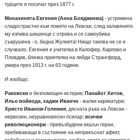
турците я посичат през 1877 г.
Монахинята Евгения (Анна Бояджиева)
- устремена
сладострастно към ложето на Левски, след залавянето
му изпива шишенце с отрова и се самоубива
съкрушена - о, бедна Жулиета! Нищо такова не се е
случвало. Евгения е учителка в Калофер, Карлово и
Пловдив, близка приятелка на лейди Странгфорд,
умира през 1913 г. на 63 години.
И изобщо:
Раковски
е безпомощен истерик;
Панайот Хитов,
Ильо войвода, хаджи Иванчо
- жалки карикатури;
Христо Иванов-Големия
, дясната ръка на Левски -
нервозен, неуравновесен психар;
всички
революционери
- превъзбудени екшън герои,
пребиваващи в състояние на непрекъснат афект,