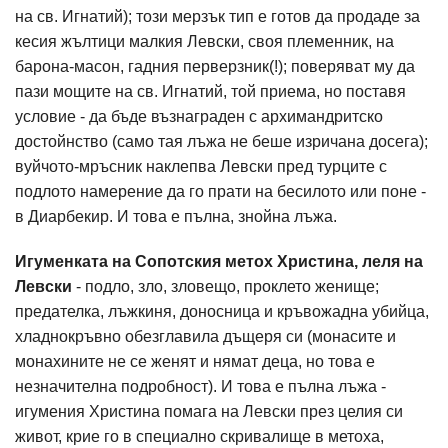
на св. Игнатий); този мерзък тип е готов да продаде за
кесия жълтици малкия Левски, своя племенник, на
барона-масон, гадния перверзник(!); поверяват му да
пази мощите на св. Игнатий, той приема, но поставя
условие - да бъде възнаграден с архимандритско
достойнство (само тая лъжа не беше изричана досега);
вуйчото-мръсник наклепва Левски пред турците с
подлото намерение да го прати на бесилото или поне -
в Диарбекир. И това е пълна, знойна лъжа.
Игуменката на Сопотския метох Христина, леля на
Левски
- подло, зло, зловещо, проклето женище;
предателка, лъжкиня, доносница и кръвожадна убийца,
хладнокръвно обезглавила дъщеря си (монасите и
монахините не се женят и нямат деца, но това е
незначителна подробност). И това е пълна лъжа -
игумения Христина помага на Левски през целия си
живот, крие го в специално скривалище в метоха,