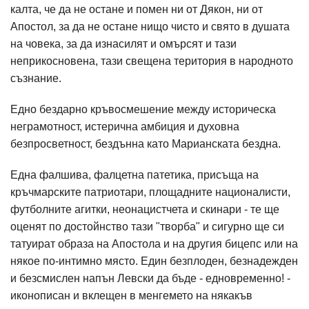
калта, че да не остане и помен ни от Дякон, ни от
Апостол, за да не остане нищо чисто и свято в душата
на човека, за да изнасилят и омърсят и тази
неприкосновена, тази свещена територия в народното
съзнание.
Едно бездарно кръвосмешение между историческа
неграмотност, истерична амбиция и духовна
безпросветност, бездънна като Марианската бездна.
Една фалшива, фалцетна патетика, присъща на
кръчмарските патриотари, площадните националисти,
футболните агитки, неонацистчета и скинари - те ще
оценят по достойнство тази "творба" и сигурно ще си
татуират образа на Апостола и на другия бицепс или на
някое по-интимно място. Един безплоден, безнадежден
и безсмислен напън Левски да бъде - едновременно! -
иконописан и вклещен в менгемето на някакъв