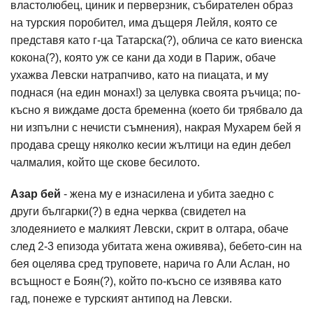
властолюбец, циник и перверзник, събирателен образ
на турския поробител, има дъщеря Лейля, която се
представя като г-ца Татарска(?), облича се като виенска
кокона(?), която уж се кани да ходи в Париж, обаче
ухажва Левски натрапчиво, като на пиацата, и му
поднася (на един монах!) за целувка своята ръчица; по-
късно я виждаме доста бременна (което би трябвало да
ни изпълни с нечисти съмнения), накрая Мухарем бей я
продава срещу няколко кесии жълтици на един дебел
чалмалия, който ще скове бесилото.
Азар бей
- жена му е изнасилена и убита заедно с
други българки(?) в една черква (свидетел на
злодеянието е малкият Левски, скрит в олтара, обаче
след 2-3 епизода убитата жена оживява), бебето-син на
бея оцелява сред труповете, нарича го Али Аслан, но
всъщност е Боян(?), който по-късно се изявява като
гад, понеже е турският антипод на Левски.