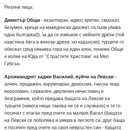
Реални лица:
Димитър Общи
- екзалтиран, идиот, кретен, смахнат,
безумен, крещи на македонски диалект, пътьом убива
една българка(!), за да се измъкне с нейните дрехи (той
наистина бяга в женски дрехи, но кадънски); турците го
обесват сред някаква гора на един клон, понеже Общи
е копие на Юда от "Страстите Христови" на Мел
Гибсън.
Архимандрит хаджи Василий, вуйчо на Левски
-
алчен, продажен, корумпиран, доносник, гнусна твар,
вероломен, сервилен, двуличен нечестивец и
безсрамник, който предава бащата на Левски на
турците (никога нищо такова не се е случвало) и те го
посичат с ятаган пред очите на малкия Васил (бащата
на Левски се поболява и умира в леглото си, друг баща
е посечен пред очите на своя невръстен син - бащата