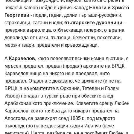
побойници и таекуондисти, каубои, които се стрелят в
някакъв saloon нейде в Дивия Запад;
Евлоги и Христо
Георгиеви
- подли, гадни, долни търгаши-русофили,
страхливци, сатани и юди;
българските духовници
-
презряна върволица, отблъскваща галерия, отвратна
дяволиада от низки, пълзящи, безчестни, похотливи,
мерзки твари, предатели и кръвожадници.
А
Каравелов
, както повеляват всички измишльотини, е
мръсен предател, предал (продал) архивите на БРЦК.
Каравелов нищо на никого не е предавал, нито
продавал. Отдавна е доказано, че архивите (и не на
БРЦК, а на комитетите в Орхание, Тетевен и Голям
Извор) попадат в турски ръце при обиските след
Арабаконашкото приключение. Клеветите срещу Любен
Каравелов, които трябва да го изкарат предател на
Апостола, се развихрят след 1885 г., под мъдрото
ръководство на вездесъщия хаджи Иванчо (вече
депутатин). Целта, разбира се, не е покойният Любен, а