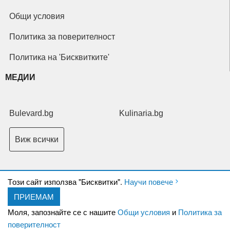
Общи условия
Политика за поверителност
Политика на 'Бисквитките'
МЕДИИ
Bulevard.bg
Kulinaria.bg
Виж всички
Tози сайт използва "Бисквитки".
Научи повече
ПРИЕМАМ
Copyright © 2026 Ксениум ООД. Всички права запазени.
Developed by
Моля, запознайте се с нашите
Общи условия
и
Политика за
XeniumCompany.com
поверителност