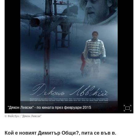
"Дякон Левски" - по кината през февруари 2015
© Фейсбук / "Дякон Левски"
Кой е новият Димитър Общи?, пита се във в.