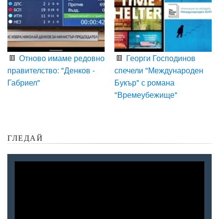
Отново имаме редовно
Георги Господинов
правителство: "Денков -
спечели "Международен
Габриел"
Букър" с романа
"Времеубежище"
ГЛЕДАЙ