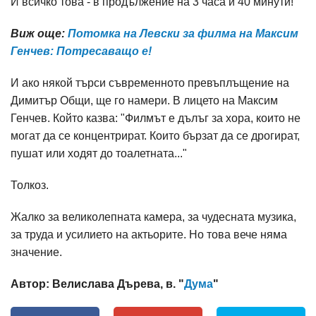
И всичко това - в продължение на 3 часа и 40 минути!
Виж още:
Потомка на Левски за филма на Максим
Генчев: Потресаващо е!
И ако някой търси съвременното превъплъщение на
Димитър Общи, ще го намери. В лицето на Максим
Генчев. Който казва: "Филмът е дълъг за хора, които не
могат да се концентрират. Които бързат да се дрогират,
пушат или ходят до тоалетната..."
Толкоз.
Жалко за великолепната камера, за чудесната музика,
за труда и усилието на актьорите. Но това вече няма
значение.
Автор: Велислава Дърева, в. "
Дума
"