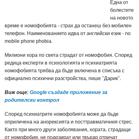
Една от
болестите
на новото
време е номофобията - страх да останеш без мобилен
телефон. Наименованието идва от английски език - no
mobile phone phobia.
Милиони хора по света страдат от номофобия. Според
редица експерти в психологията и психиатрията
номофобията трябва да бъде включена в списъка с
официално психични разстройства, пише "Дарик".
Виж още:
Google създаде приложение за
родителски контрол
Според психиатрите номофобията може да бъде
оприличена на анорексията и посттравматичния стрес.
Както при много други заболявания, хората, страдащи
от номофобия, не подозират или твърдо отричат