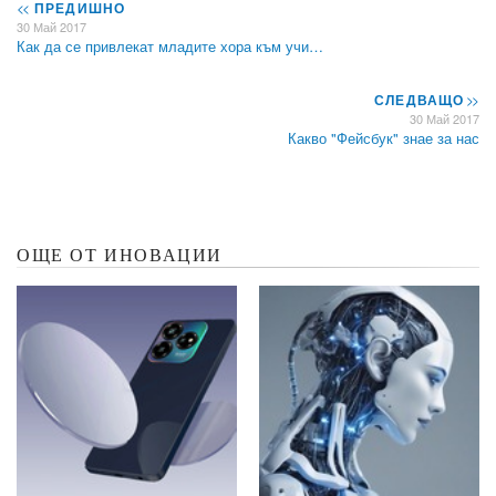
<<
ПРЕДИШНО
30 Май 2017
Как да се привлекат младите хора към учи…
СЛЕДВАЩО
>>
30 Май 2017
Какво "Фейсбук" знае за нас
ОЩЕ ОТ ИНОВАЦИИ