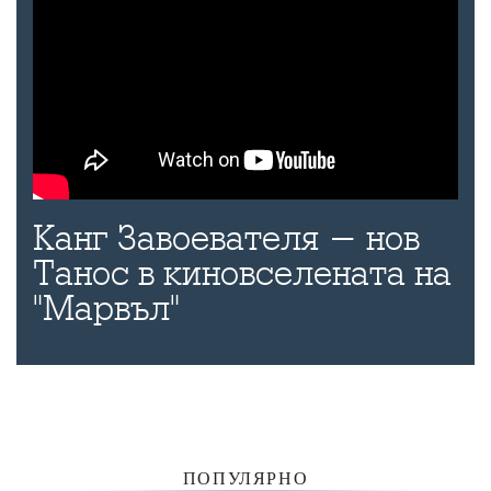
Канг Завоевателя - нов
Танос в киновселената на
"Марвъл"
ПОПУЛЯРНО