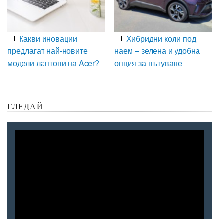
Какви иновации
Хибридни коли под
предлагат най-новите
наем – зелена и удобна
модели лаптопи на Acer?
опция за пътуване
ГЛЕДАЙ