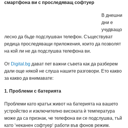
смартфона ви с проследяващ софтуер
В днешни
дни е
учудващо
лесно да бъде подслушван телефон. Съществуват
редица проследяващи приложения, които да позволят
на кой ли не да подслушва телефона ви.
От
Digital.bg
дават пет важни съвета как да разберем
дали още някой не слуша нашите разговори. Ето какво
за какво да внимавате:
1. Проблеми с батерията
Проблеми като кратък живот на батерията на вашето
устройство и изключително високата ѝ температура
може да са признак, че телефона ви се подслушва, тъй
като ‘неканен софтуер‘ работи във фонов режим.