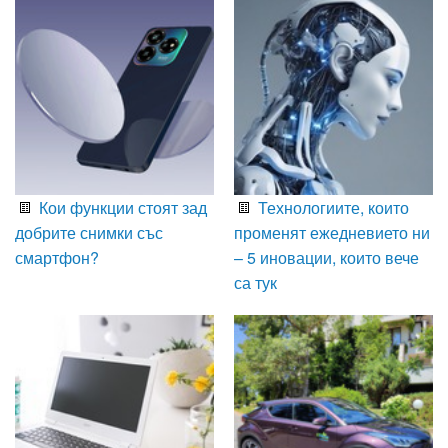
Кои функции стоят зад
Технологиите, които
добрите снимки със
променят ежедневието ни
смартфон?
– 5 иновации, които вече
са тук