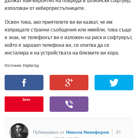
дължат най-вероятно на повреда в шпионски софтуер,
използван от киберпрестъпниците.
Освен това, ако приятелите ви ви казват, че им
изпращате странни съобщения или имейли, това също
е знак, че телефонът ви е изложен на риск и софтуерът,
който е заразил телефона ви, се опитва да се
инсталира и на устройствата на близките ви хора.
Източник: Digital.bg
Save
Публикувано от
Никола Никифоров
21