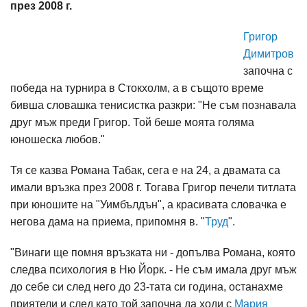
през 2008 г.
Григор
Димитров
започна с
победа на турнира в Стокхолм, а в същото време
бивша словашка тенисистка разкри: "Не съм познавала
друг мъж преди Григор. Той беше моята голяма
юношеска любов."
Тя се казва Романа Табак, сега е на 24, а двамата са
имали връзка през 2008 г. Тогава Григор печели титлата
при юношите на "Уимбълдън", а красивата словачка е
негова дама на приема, припомня в. "
Труд
".
"Винаги ще помня връзката ни - допълва Романа, която
следва психология в Ню Йорк. - Не съм имала друг мъж
до себе си след него до 23-тата си година, останахме
приятели и след като той започна да ходи с
Мария