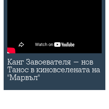
Канг Завоевателя - нов
Танос в киновселената на
"Марвъл"