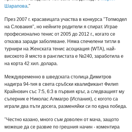
Шарапова
."
През 2007 г. красавицата участва в конкурса "Топмодел
на Словакия", но нейните родители я спират. Играе
професионално тенис от 2005 до 2012 г., когато се
отказва заради заболяване. Няма спечелени титли в
турнири на Женската тенис асоциация (WTA), най-
високото й място в ранглистата е №240, заработила е
на корта 42 хил. долара.
Междувременно в шведската столица Димитров
надигра 94-тия в света сръбски квалификант Филип
Крайнович със 7:5, 6:3 в първия кръг, а следващият му
съперник е Николас Алмагро (Испания), с когото са
играли два пъти досега, разменяйки си по една победа.
"Честно казано, много съм доволен от мача, защото
можеше да се развие по грешния начин - коментира