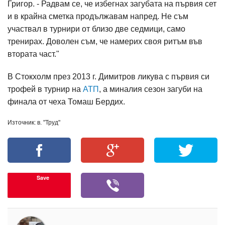
Григор. - Радвам се, че избегнах загубата на първия сет
и в крайна сметка продължавам напред. Не съм
участвал в турнири от близо две седмици, само
тренирах. Доволен съм, че намерих своя ритъм във
втората част."
В Стокхолм през 2013 г. Димитров ликува с първия си
трофей в турнир на
АТП
, а миналия сезон загуби на
финала от чеха Томаш Бердих.
Източник: в. "Труд"
Save