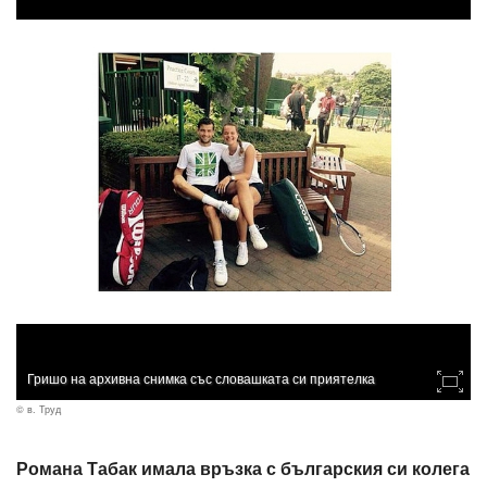
Гришо на архивна снимка със словашката си приятелка
© в. Труд
Романа Табак имала връзка с българския си колега