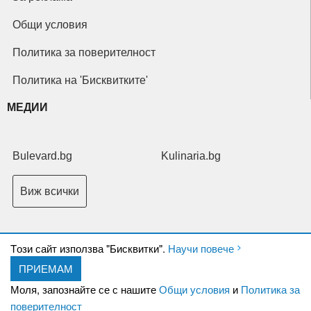
Общи условия
Политика за поверителност
Политика на 'Бисквитките'
МЕДИИ
Bulevard.bg
Kulinaria.bg
Виж всички
Tози сайт използва "Бисквитки".
Научи повече
ПРИЕМАМ
Copyright © 2026 Ксениум ООД. Всички права запазени.
Developed by
Моля, запознайте се с нашите
Общи условия
и
Политика за
XeniumCompany.com
поверителност