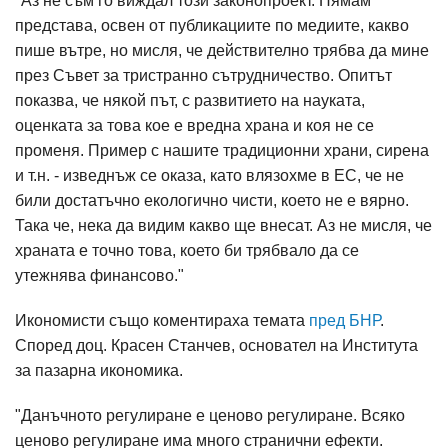
"Аз не съм го виждал този законопроект. Нямам
представа, освен от публикациите по медиите, какво
пише вътре, но мисля, че действително трябва да мине
през Съвет за тристранно сътрудничество. Опитът
показва, че някой път, с развитието на науката,
оценката за това кое е вредна храна и коя не се
променя. Пример с нашите традиционни храни, сирена
и т.н. - изведнъж се оказа, като влязохме в ЕС, че не
били достатъчно екологично чисти, което не е вярно.
Така че, нека да видим какво ще внесат. Аз не мисля, че
храната е точно това, което би трябвало да се
утежнява финансово."
Икономисти също коментираха темата
пред БНР
.
Според доц. Красен Станчев, основател на Института
за пазарна икономика.
"Данъчното регулиране е ценово регулиране. Всяко
ценово регулиране има много странични ефекти.