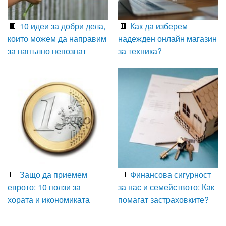
10 идеи за добри дела,
Как да изберем
които можем да направим
надежден онлайн магазин
за напълно непознат
за техника?
Защо да приемем
Финансова сигурност
еврото: 10 ползи за
за нас и семейството: Как
хората и икономиката
помагат застраховките?