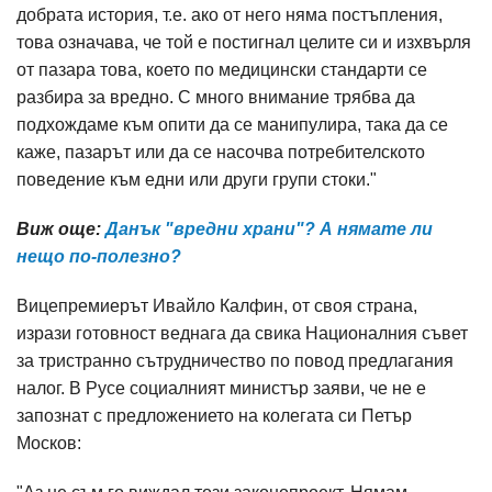
добрата история, т.е. ако от него няма постъпления,
това означава, че той е постигнал целите си и изхвърля
от пазара това, което по медицински стандарти се
разбира за вредно. С много внимание трябва да
подхождаме към опити да се манипулира, така да се
каже, пазарът или да се насочва потребителското
поведение към едни или други групи стоки."
Виж още:
Данък "вредни храни"? А нямате ли
нещо по-полезно?
Вицепремиерът Ивайло Калфин, от своя страна,
изрази готовност веднага да свика Националния съвет
за тристранно сътрудничество по повод предлагания
налог. В Русе социалният министър заяви, че не е
запознат с предложението на колегата си Петър
Москов: