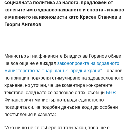
социалната политика за налога, предложен от
колегите им в здравеопазването и спорта - и какво
е мнението на икономисти като Красен Станчев и
Георги Ангелов
Министърът на финансите Владислав Горанов обяви,
че все още не е виждал
законопроекта на здравното
министерство за т.нар. данък "вредни храни"
. Горанов
по принцип подкрепя стимулиране на здравословното
хранене, но уточни, че ще коментира конкретните
текстове, след като се запознае с тях, съобщи
БНР
.
Финансовият министър потвърди единствено
позицията си, че подобен данък не води до особени
постъпления в хазната:
"Ако нищо не се събере от този закон, това ще е