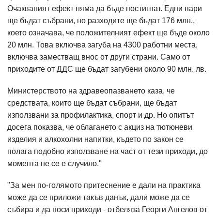
Очакваният ефект няма да бъде постигнат. Едни пари
ще бъдат събрани, но разходите ще бъдат 176 млн.,
което означава, че положителният ефект ще бъде около
20 млн. Това включва загуба на 4300 работни места,
включва заместващ внос от други страни. Само от
приходите от ДДС ще бъдат загубени около 90 млн. лв.
Министерството на здравеопазването каза, че
средствата, които ще бъдат събрани, ще бъдат
използвани за профилактика, спорт и др. Но опитът
досега показва, че облагането с акциз на тютюневи
изделия и алкохолни напитки, където по закон се
полага подобно използване на част от тези приходи, до
момента не се е случило."
"За мен по-голямото притеснение е дали на практика
може да се приложи такъв данък, дали може да се
събира и да носи приходи - отбеляза Георги Ангелов от