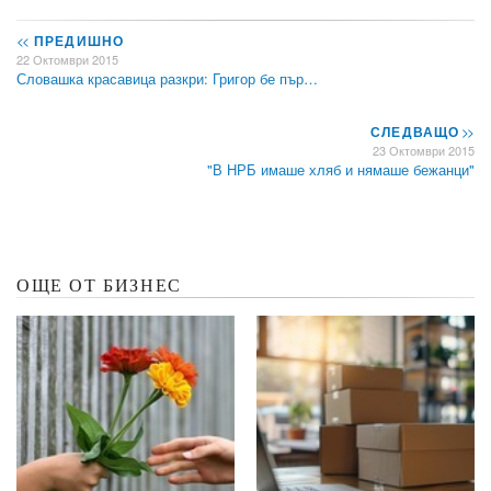
<<
ПРЕДИШНО
22 Октомври 2015
Словашка красавица разкри: Григор бе пър…
СЛЕДВАЩО
>>
23 Октомври 2015
"В НРБ имаше хляб и нямаше бежанци"
ОЩЕ ОТ БИЗНЕС