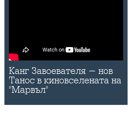
Канг Завоевателя - нов
Танос в киновселената на
"Марвъл"