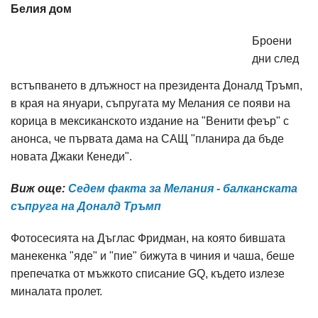
Белия дом
Броени
дни след
встъпването в длъжност на президента Доналд Тръмп,
в края на януари, съпругата му Мелания се появи на
корица в мексиканското издание на "Венити феър" с
анонса, че първата дама на САЩ "планира да бъде
новата Джаки Кенеди".
Виж още:
Седем факта за Мелания - балканската
съпруга на Доналд Тръмп
Фотосесията на Дъглас Фридман, на която бившата
манекенка "яде" и "пие" бижута в чиния и чаша, беше
препечатка от мъжкото списание GQ, където излезе
миналата пролет.