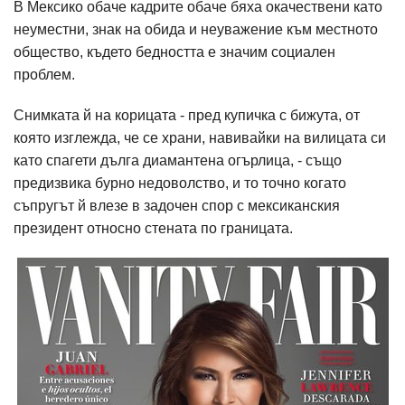
В Мексико обаче кадрите обаче бяха окачествени като
неуместни, знак на обида и неуважение към местното
общество, където бедността е значим социален
проблем.
Снимката й на корицата - пред купичка с бижута, от
която изглежда, че се храни, навивайки на вилицата си
като спагети дълга диамантена огърлица, - също
предизвика бурно недоволство, и то точно когато
съпругът й влезе в задочен спор с мексиканския
президент относно стената по границата.