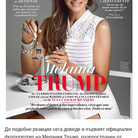
До подобни реакции сега доведе и първият официален
фотопортрет на Мелания Тръмп, разпространен от