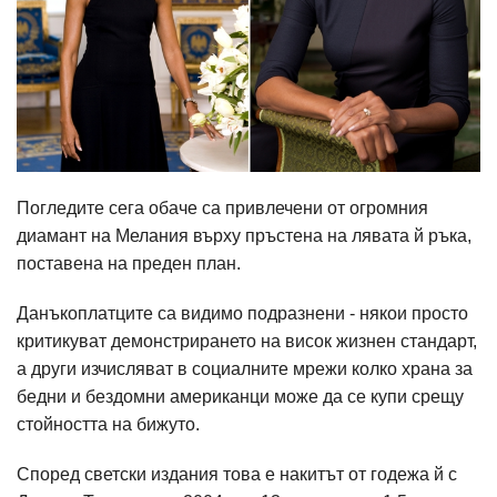
Погледите сега обаче са привлечени от огромния
диамант на Мелания върху пръстена на лявата й ръка,
поставена на преден план.
Данъкоплатците са видимо подразнени - някои просто
критикуват демонстрирането на висок жизнен стандарт,
а други изчисляват в социалните мрежи колко храна за
бедни и бездомни американци може да се купи срещу
стойността на бижуто.
Според светски издания това е накитът от годежа й с