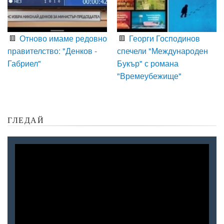
Отново имаме редовно
Георги Господинов
правителство: "Денков -
спечели "Международен
Габриел"
Букър" с романа
"Времеубежище"
ГЛЕДАЙ