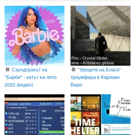
Саундтракът на
"Уроците на Блага"
"Барби" - хитът на лято
триумфира в Карлови
2023 (видео)
Вари