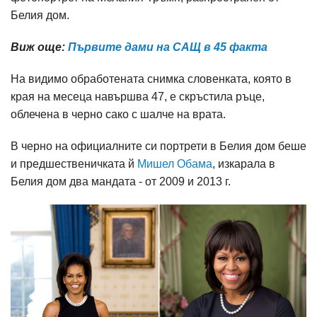
Белия дом.
Виж още:
Първите дами на САЩ в 45 факта
На видимо обработената снимка словенката, която в
края на месеца навършва 47, е скръстила ръце,
облечена в черно сако с шалче на врата.
В черно на официалните си портрети в Белия дом беше
и предшественичката й
Мишел Обама
, изкарала в
Белия дом два мандата - от 2009 и 2013 г.