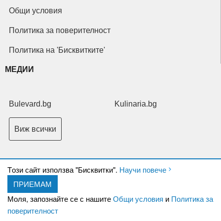
Общи условия
Политика за поверителност
Политика на 'Бисквитките'
МЕДИИ
Bulevard.bg
Kulinaria.bg
Виж всички
Tози сайт използва "Бисквитки".
Научи повече
ПРИЕМАМ
Copyright © 2026 Ксениум ООД. Всички права запазени.
Developed by
Моля, запознайте се с нашите
Общи условия
и
Политика за
XeniumCompany.com
поверителност