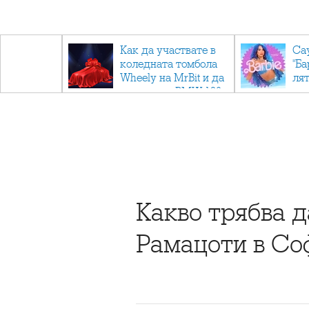
ични
Как да участвате в
Са
: Тайните
коледната томбола
"Ба
дор"
Wheely на MrBit и да
лят
спечелите BMW 120
Какво трябва д
Рамацоти в Со