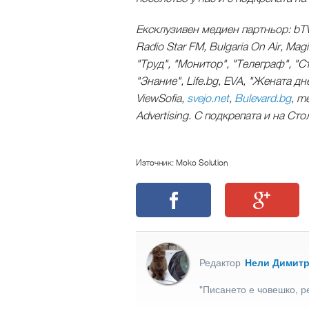
Ексклузивен медиен партньор: bTV
Radio Star FM, Bulgaria On Air, Mag
"Труд", "Монитор", "Телеграф", "Ст
"Знание", Life.bg, EVA, "Жената дне
ViewSofia,
svejo.net
,
Bulevard.bg
, m
Advertising. С подкрепата и на Ст
Източник: Moko Solution
Редактор
Нели Димит
"Писането е човешко, р