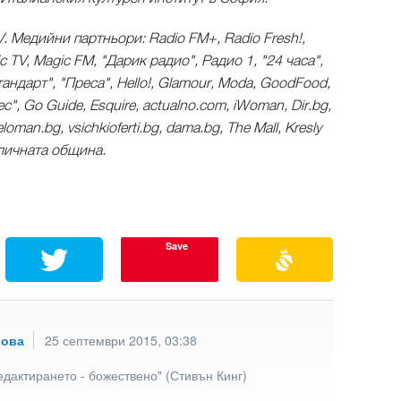
. Медийни партньори: Radio FM+, Radio Fresh!,
ic TV, Magic FM, "Дарик радио", Радио 1, "24 часа",
андарт", "Преса", Hello!, Glamour, Moda, GoodFood,
с", Go Guide, Esquire, actualno.com, iWoman, Dir.bg,
eloman.bg, vsichkioferti.bg, dama.bg, The Mall, Kresly
оличната община.
Save
рова
25 септември 2015, 03:38
едактирането - божествено" (Стивън Кинг)