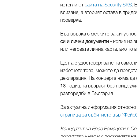
изтегли от
сайта на Security SKS
. 
влизане, а вторият остава в придр
проверка.
Във връзка с мерките за сигурно
си и лични документи -
копие на ак
или неговата лична карта, ако то 
Целта е удостоверяване на самоли
избегнете това, можете да предс
декларация. На концерта няма да
18-годишна възраст без придружи
разпоредби в България.
За актуална информация относно 
страница за събитието във "Фейс
Концертът на Ерос Рамацоти в Со
посолство у нас и с подкрепата н