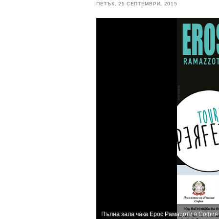
ПЕТЪК, 25 СЕПТЕМВРИ, 2015
Пълна зала чака Ерос Рамацоти в София