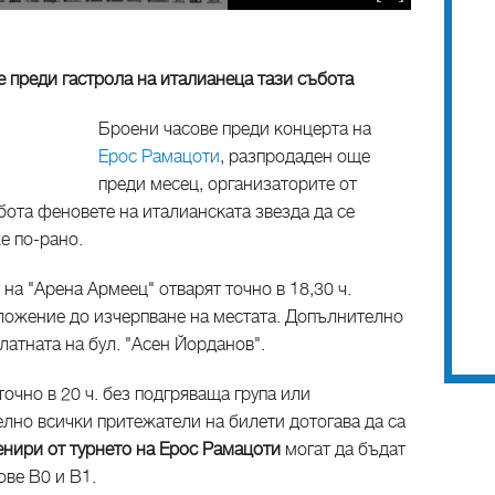
преди гастрола на италианеца тази събота
Броени часове преди концерта на
Ерос Рамацоти
, разпродаден още
преди месец, организаторите от
ота феновете на италианската звезда да се
е по-рано.
на "Арена Армеец" отварят точно в 18,30 ч.
оложение до изчерпване на местата. Допълнително
платната на бул. "Асен Йорданов".
очно в 20 ч. без подгряваща група или
елно всички притежатели на билети дотогава да са
нири от турнето на Ерос Рамацоти
могат да бъдат
ове B0 и B1.