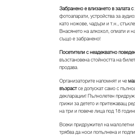
Забранено е влизането в залата с 
фотоапарати, устройства за аудио
като ножове, чадъри и т.н., стък
Внасянето на алкохол, опиати и н
също е забранено!
Посетители с неадекватно поведе
възстановена стойността на билет
продава.
Организаторите напомнят и че
мал
възраст
се допускат само с пълно
декларации! Пълнолетен придружи
грижи за детето и притежаващ ре
на три и повече лица под 18 годин
Всеки придружител на малолетни
трябва да носи попълнена и подпи