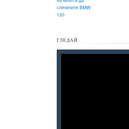
на MrBit и да
спечелите BMW
120
ГЛЕДАЙ