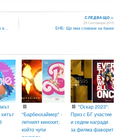
СЛЕДВАЩО
>>
25 Септември 2015
р в…
БНБ: Ще има сливане на банки
акът
"Оскар 2023":
 хитът
"Барбенхаймер" -
Приз с БГ участие
3
летният кинохит,
и седем награди
който чупи
за филма фаворит