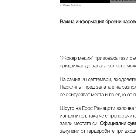
© Moko Solution
Важна информация броени часове 
"Жокер медия" призоваха тази съб
придвижат до залата колкото мож
На самия 26 септември, входовете 
Паркингът пред залата е на разп
се осигуряват места и по едно от 
Шоуто на Ерос Рамацоти започва т
изпълнител, така че е препоръчит
заели местата си.
Официални суве
закупени от гардеробите при вход