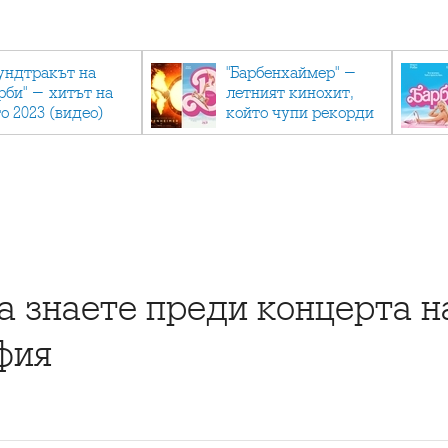
ундтракът на
"Барбенхаймер" -
рби" - хитът на
летният кинохит,
о 2023 (видео)
който чупи рекорди
а знаете преди концерта н
фия