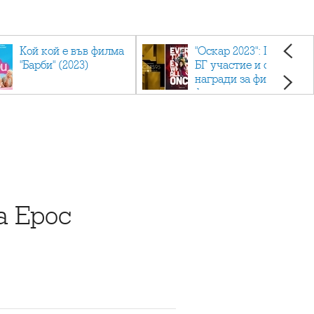
Кой кой е във филма
"Оскар 2023": Приз с
"Барби" (2023)
БГ участие и седем
награди за филма
фаворит
а Ерос