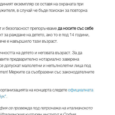
Единият екземпляр се оставя на охраната при
ужителя, в случай че бъде поискан за повторна
ст и безопасност препоръчваме
да носите със себе
т за раждане на детето, ако то е под 14 години,
вече е навършило тази възраст.
чността на детето и неговата възраст. За да
тавите предварително нотариално заверена
 се допускат малолетни и непълнолетни лица под
тел! Мерките са съобразени със законодателните
организацията на концерта следете
официалната
бук"
.
фия се провежда под патронажа на италианското
а Италианския културен институт в София.