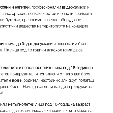
храни и напитки,
професионални видеокамери и
запис, оръжие, всякакви остри и опасни предмети
лени бутилки, преносимо лазерно оборудване.
аркотични вещества на територията на концерта
ние няма да бъдат допускани
и няма да им бъде
а. На лица под 18 години алкохол няма да се
олетните и непълнолетните лица под 18-годишна
летен придружител и попълнени от него два броя
тел е всеки родител, настойник или друг, полагащ
довен билет. Няма да се допуска един придружител
и!
 или непълнолетни лица под 18-годишна възраст
сана в два екземпляра декларация, която може да