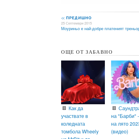
<<
ПРЕДИШНО
25 Септември 2015
Моуриньо е най-добре платеният треньо
ОЩЕ ОТ ЗАБАВНО
Как да
Саундтр
участвате в
на "Барби" -
коледната
на лято 202
томбола Wheely
(видео)