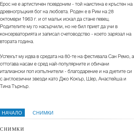
Ерос не е артистичен псевдоним - той наистина е кръстен на
древногръцкия бог на любовта. Роден е в Рим на 28
октомври 1963 г. и от малък искал да стане певец.
Родителите му го насърчили, но не бил приет да учи в
консерваторията и записал счетоводство - което зарязал на
втората година.
Успехът му идва в средата на 80-те на фестивала Сан Ремо, а
оттогава насам е сред най-популярните и обичани
италиански поп изпълнители - благодарение и на дуетите си
с англоезични звезди като Джо Кокър, Шер, Анастейша и
Тина Търнър.
НАЧАЛО
СНИМКИ
СНИМКИ