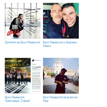
Дуетите на Ерос Рамацоти
Ерос Рамацоти и Андонис
Ремос
Ерос Рамацоти:
Ерос Рамацоти на фона на
"Благодаря, София!"
Рим