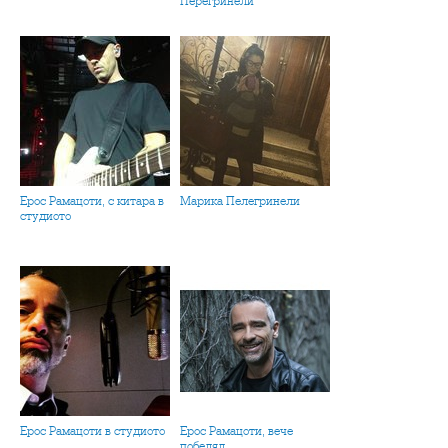
Перегринели
Ерос Рамацоти, с китара в
Марика Пелегринели
студиото
Ерос Рамацоти в студиото
Ерос Рамацоти, вече
побелял