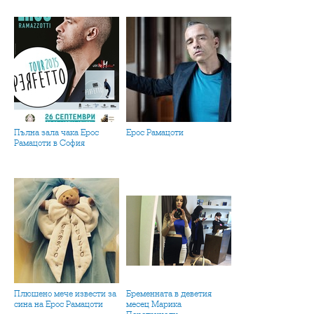
Пълна зала чака Ерос
Ерос Рамацоти
Рамацоти в София
Плюшено мече извести за
Бременната в деветия
сина на Ерос Рамацоти
месец Марика