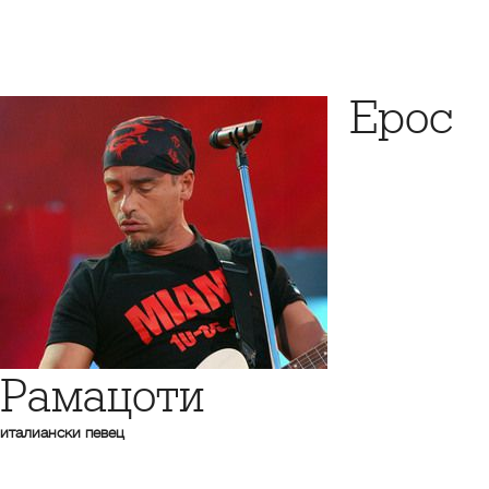
Ерос
Рамацоти
италиански певец