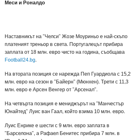
Меси и Роналдо
Наставникът на "Челси" Жозе Моуриньо е най-скъпо
платеният треньор в света. Португалецът прибира
заплата от 18 млн. евро чисто на година, съобщава
Football24.bg
.
На втората позиция се нарежда Пеп Гуардиола с 15,2
млн. евро на сезон в "Байерн" (Мюнхен). Трети с 11,3
млн. евро е Арсен Венгер от "Арсенал".
На четвърта позиция е мениджърът на "Манчестър
Юнайтед" Луис ван Гаал, който взима 10 млн. евро.
Луис Енрике е шести с 9 млн. евро заплата в
"Барселона", а Рафаел Бенитес прибира 7 млн. в