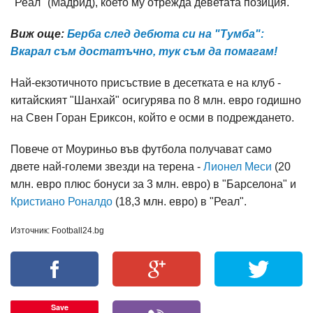
"Реал" (Мадрид), което му отрежда деветата позиция.
Виж още:
Берба след дебюта си на "Тумба":
Вкарал съм достатъчно, тук съм да помагам!
Най-екзотичното присъствие в десетката е на клуб -
китайският "Шанхай" осигурява по 8 млн. евро годишно
на Свен Горан Ериксон, който е осми в подреждането.
Повече от Моуриньо във футбола получават само
двете най-големи звезди на терена -
Лионел Меси
(20
млн. евро плюс бонуси за 3 млн. евро) в "Барселона" и
Кристиано Роналдо
(18,3 млн. евро) в "Реал".
Източник: Football24.bg
Save