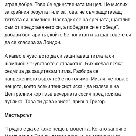
играя добре. Това бе единствената ми цел. Не мислих
за крайния резултат или за това, че съм защитаващ
титлата си шампион. Насладих се на срещата, щастлив
съм от представянето си, а победата си е победа",
добави българинът, който бе попитан и за шансовете си
да се класира за Лондон.
А какво е чувството да си защитаващ титлата си
шампион? "Чувството е страхотно. Бих желал всяка
седмица да защитавам титла. Разбира се,
напрежението върху теб е по-голямо. Мисля, че това е
нещото, което всеки тенисист иска - да излезеш на
Централния корт във вечерната сесия пред голяма
публика. Това ти дава криле", призна Григор.
Мастърсът
"Трудно е да се каже нещо в момента. Когато започне