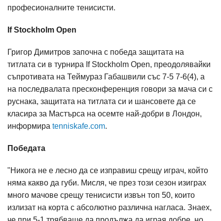
професионалните тенисисти.
If Stockholm Open
Григор Димитров започна с победа защитата на
титлата си в турнира If Stockholm Open, преодолявайки
съпротивата на Теймураз Габашвили със 7-5 7-6(4), а
на последвалата пресконференция говори за мача си с
руснака, защитата на титлата си и шансовете да се
класира за Мастърса на осемте най-добри в Лондон,
информира
tenniskafe.com
.
Победата
"Никога не е лесно да се изправиш срещу играч, който
няма какво да губи. Мисля, че през този сезон изиграх
много мачове срещу тенисисти извън топ 50, които
излизат на корта с абсолютно различна нагласа. Знаех,
че при 5-1 трябваше да продължа да играя добре, но