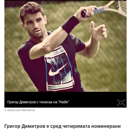
Григор Димитров с тениска на "Найк"
© twitter.com/NikeTennis
Григор Димитров е сред четиримата номинирани