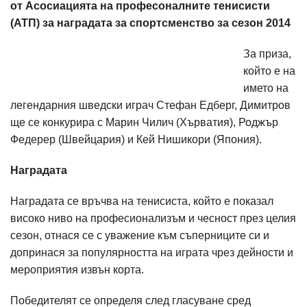
от Асосиацията на професоналните тенисисти
(АТП) за наградата за спортсменство за сезон 2014
За приза,
който е на
името на
легендарния шведски играч Стефан Едберг, Димитров
ще се конкурира с Марин Чилич (Хърватия), Роджър
Федерер (Швейцария) и Кей Нишикори (Япония).
Наградата
Наградата се връчва на тенисиста, който е показал
високо ниво на професионализъм и чесност през целия
сезон, отнася се с уважение към съперниците си и
допринася за популярността на играта чрез дейности и
мероприятия извън корта.
Победителят се определя след гласуване сред