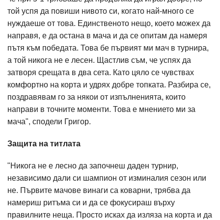
той успя да повиши нивото си, когато най-много се
нуждаеше от това. Единственото нещо, което можех да
направя, е да остана в мача и да се опитам да намеря
пътя към победата. Това бе първият ми мач в турнира,
а той никога не е лесен. Щастлив съм, че успях да
затворя срещата в два сета. Като цяло се чувствах
комфортно на корта и удрях добре топката. Разбира се,
поздравявам го за някои от изпълненията, които
направи в точните моменти. Това е мнението ми за
мача", сподели Григор.
Защита на титлата
"Никога не е лесно да започнеш даден турнир,
независимо дали си шампион от изминалия сезон или
не. Първите мачове винаги са коварни, трябва да
намериш ритъма си и да се фокусираш върху
правилните неща. Просто исках да изляза на корта и да