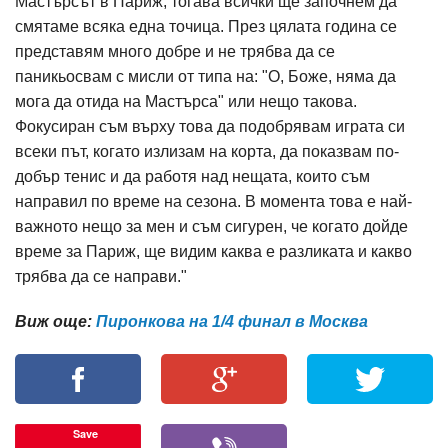
Мастърсът в Париж, тогава всички ще започнем да
смятаме всяка една точица. През цялата година се
представям много добре и не трябва да се
паникьосвам с мисли от типа на: "О, Боже, няма да
мога да отида на Мастърса" или нещо такова.
Фокусиран съм върху това да подобрявам играта си
всеки път, когато излизам на корта, да показвам по-
добър тенис и да работя над нещата, които съм
направил по време на сезона. В момента това е най-
важното нещо за мен и съм сигурен, че когато дойде
време за Париж, ще видим каква е разликата и какво
трябва да се направи."
Виж още:
Пиронкова на 1/4 финал в Москва
Save