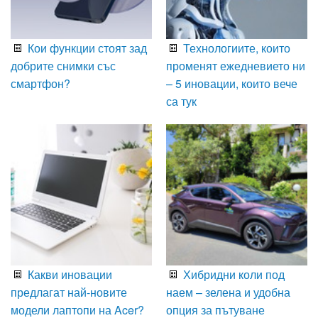
Кои функции стоят зад
Технологиите, които
добрите снимки със
променят ежедневието ни
смартфон?
– 5 иновации, които вече
са тук
Какви иновации
Хибридни коли под
предлагат най-новите
наем – зелена и удобна
модели лаптопи на Acer?
опция за пътуване