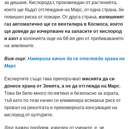
за дишане. Кислородът, произвеждан от растенията,
които ще бъдат отглеждани на Марс, от една страна, би
повишил риска от пожари. От друга страна,
излишният
газ автоматично ще се вентилира в Космоса, което
ще доведе до изчерпване на запасите от кислород
и азот
в колонията още на 68-ия ден от пребиваването
на земляните.
Виж още:
Намериха начин да се отглежда храна на
Марс
Експертите също така препоръчват
мисията да си
донесе храна от Земята, а не да отглежда на Марс
.
Това би било много по-евтино и безопасно за хората,
тъй като по този начин се елиминира всякакъв риск от
провал на реколтата и прекомерната консумация на
кислород от културите.
Друг важен проблем, изведен от учените, е, че