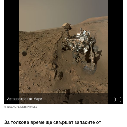
Автопортрет от Марс
© NASA/JPL-Caltech/MSSS
За толкова време ще свършат запасите от