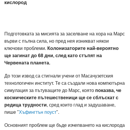
кислород
Подготовката за мисията за заселване на хора на Марс
върви с пълна сила, но пред нея изникват някои
ключови проблеми.
Колонизаторите най-вероятно
ще загинат до 68 дни, след като стъпят на
Червената планета.
До този извод са стигнали учени от Масачузетския
технологичен институт. Те са създали нова компютърна
симулация за пътуващите до Марс, която
показва, че
космическите пътешественици ще се сблъскат с
редица трудности
, сред които глад и задушаване,
пише "
Хъфингтън поуст
".
Основният проблем ще бъде изчепването на кислорода