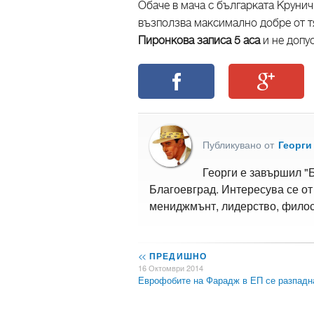
Обаче в мача с българката Круни
възползва максимално добре от т
Пиронкова записа 5 аса
и не допу
Публикувано от
Георги
Георги е завършил "
Благоевград. Интересува се от
мениджмънт, лидерство, филос
<<
ПРЕДИШНО
16 Октомври 2014
Еврофобите на Фарадж в ЕП се разпадн