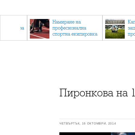
радските
Намиране на
Ка
 градини за
професионална
за
с деца
спортна екипировка
пр
за мъже за различни
пр
спортове
ка
ра
Пиронкова на 
ЧЕТВЪРТЪК, 16 ОКТОМВРИ, 2014