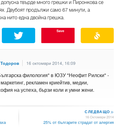
ч допусна твърде много грешки и Пиронкова се
ях. Двубоят продължи само 67 минути, а
сна нито една двойна грешка.
Save
 Тодоров
16 октомври 2014, 16:09
Българска филология" в ЮЗУ "Неофит Рилски" -
 маркетинг, рекламен криейтив, медии,
офия на успеха, бързи коли и умни жени.
СЛЕДВАЩО
>>
16 Октомври 2014
аха
25% от българите страдат от алергия