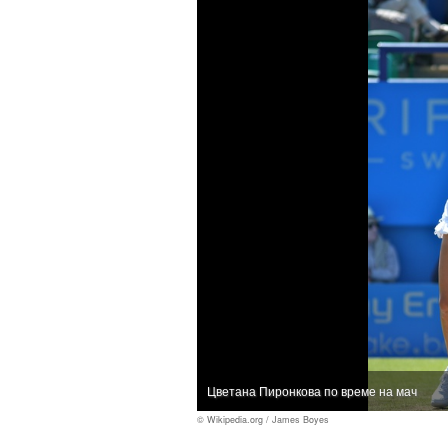
Цветана Пиронкова по време на мач
© Wikipedia.org / James Boyes