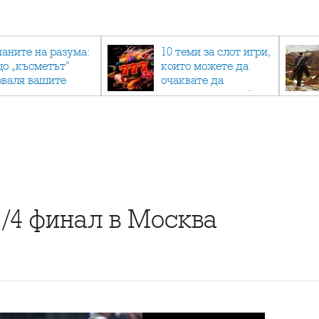
паните на разума:
10 теми за слот игри,
що „късметът“
които можете да
оваля вашите
очаквате да
огнози мачове и
намерите в онлайн
к да мислите
казино
ционално
1/4 финал в Москва