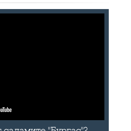
 саламите "Бургас"?