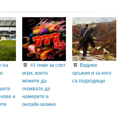
 на
10 теми за слот
Видове
що
игри, които
оръжия и за кого
можете да
са подходящи
шите
очаквате да
чове и
намерите в
ите
онлайн казино