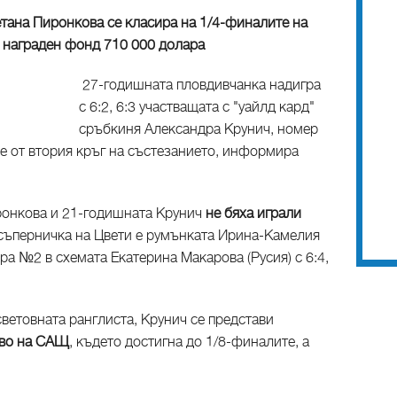
етана Пиронкова се класира на 1/4-финалите на
с награден фонд 710 000 долара
27-годишната пловдивчанка надигра
с 6:2, 6:3 участващата с "уайлд кард"
сръбкиня Александра Крунич, номер
бе от втория кръг на състезанието, информира
иронкова и 21-годишната Крунич
не бяха играли
 съперничка на Цвети е румънката Ирина-Камелия
а №2 в схемата Екатерина Макарова (Русия) с 6:4,
световната ранглиста, Крунич се представи
тво на САЩ
, където достигна до 1/8-финалите, а
.