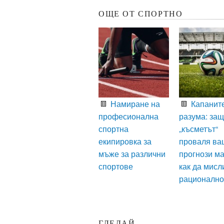
ОЩЕ ОТ СПОРТНО
Намиране на
Капаните
професионална
разума: за
спортна
„късметът“
екипировка за
проваля ва
мъже за различни
прогнози ма
спортове
как да мисл
рационално
ГЛЕДАЙ