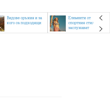
Видове оръжия и за
Елементи от
кого са подходящи
спортния стил, които
заслужават
внимание