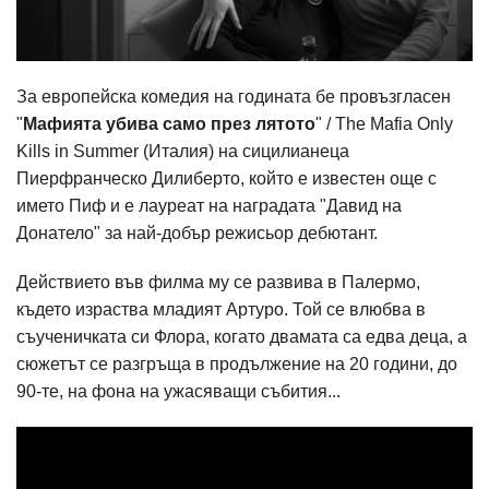
За европейска комедия на годината бе провъзгласен
"
Мафията убива само през лятото
" / The Mafia Only
Kills in Summer (Италия) на сицилианеца
Пиерфранческо Дилиберто, който е известен още с
името Пиф и е лауреат на наградата "Давид на
Донатело" за най-добър режисьор дебютант.
Действието във филма му се развива в Палермо,
където израства младият Артуро. Той се влюбва в
съученичката си Флора, когато двамата са едва деца, а
сюжетът се разгръща в продължение на 20 години, до
90-те, на фона на ужасяващи събития...