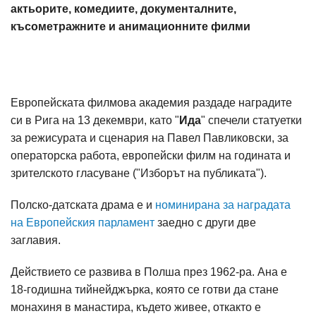
актьорите, комедиите, документалните,
късометражните и анимационните филми
Европейската филмова академия раздаде наградите
си в Рига на 13 декември, като "
Ида
" спечели статуетки
за режисурата и сценария на Павел Павликовски, за
операторска работа, европейски филм на годината и
зрителското гласуване ("Изборът на публиката").
Полско-датската драма е и
номинирана за наградата
на Европейския парламент
заедно с други две
заглавия.
Действието се развива в Полша през 1962-ра. Ана е
18-годишна тийнейджърка, която се готви да стане
монахиня в манастира, където живее, откакто е