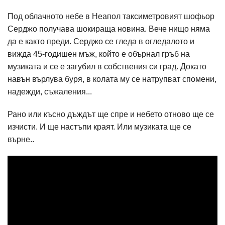
Под облачното небе в Неапол таксиметровият шофьор
Серджо получава шокираща новина. Вече нищо няма
да е както преди. Серджо се гледа в огледалото и
вижда 45-годишен мъж, който е обърнал гръб на
музиката и се е загубил в собствения си град. Докато
навън върлува буря, в колата му се натрупват спомени,
надежди, съжаления...
Рано или късно дъждът ще спре и небето отново ще се
изчисти. И ще настъпи краят. Или музиката ще се
върне..