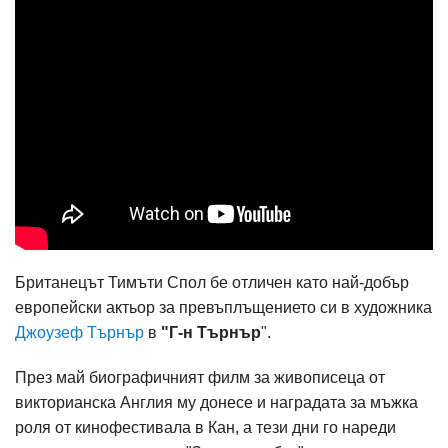
Британецът Тимъти Спол бе отличен като най-добър
европейски актьор за превъплъщението си в художника
Джоузеф Търнър
в
"Г-н Търнър
".
През май биографичният филм за живописеца от
викторианска Англия му донесе и наградата за мъжка
роля от кинофестивала в Кан, а тези дни го нареди