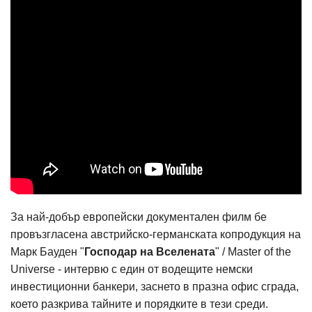
За най-добър европейски документален филм бе
провъзгласена австрийско-германската копродукция на
Марк Бауден "
Господар на Вселената
" / Master of the
Universe - интервю с един от водещите немски
инвестиционни банкери, заснето в празна офис сграда,
което разкрива тайните и порядките в тези среди.