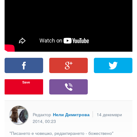
Save
Редактор
Нели Димитрова
14 декември
2014, 00:23
"Писането е човешко, редактирането - божествено"