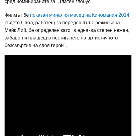
сред номинираните за "Златен глобус".
Филмът бе
показан миналия месец на Киномания 2014
,
където Спол, работещ за пореден път с режисьора
Майк Лий, бе определен като "в еднаква степен нежен,
забавен и плашещ в постигането на артистичното
безсмъртие на своя герой".