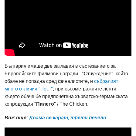
България имаше две заглавия в състезанието за
Европейските филмови награди - "Отчуждение", който
обаче не попадна сред финалистите, и
събралият
много отличия "Чест"
, при късометражните ленти,
където обаче бе предпочетена хърватско-германската
копродукция "
Пилето
" / The Chicken.
Виж още:
Двама се карат, трети печели