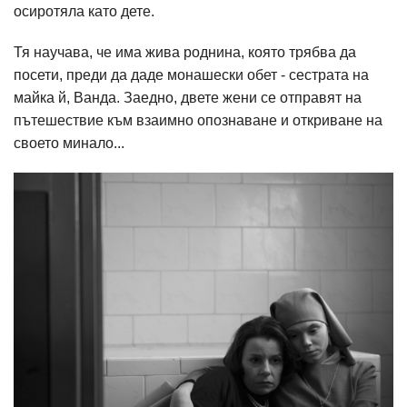
осиротяла като дете.
Тя научава, че има жива роднина, която трябва да
посети, преди да даде монашески обет - сестрата на
майка й, Ванда. Заедно, двете жени се отправят на
пътешествие към взаимно опознаване и откриване на
своето минало...