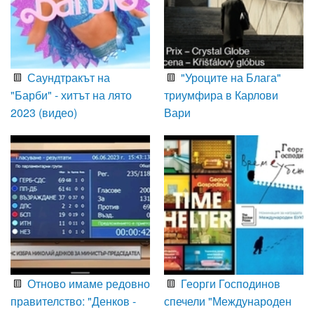
Саундтракът на
"Уроците на Блага"
"Барби" - хитът на лято
триумфира в Карлови
2023 (видео)
Вари
Отново имаме редовно
Георги Господинов
правителство: "Денков -
спечели "Международен