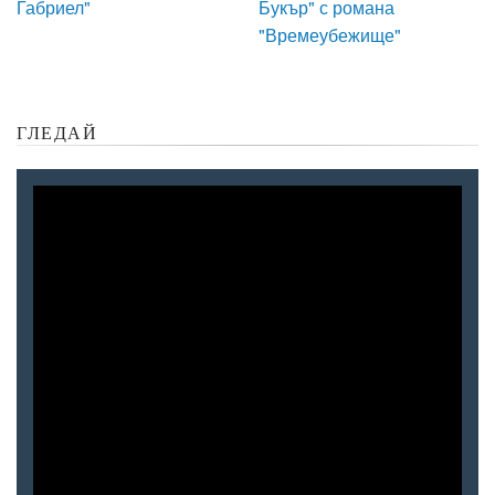
Габриел"
Букър" с романа
"Времеубежище"
ГЛЕДАЙ