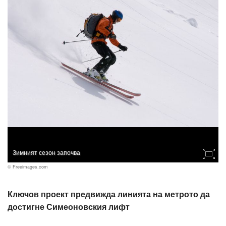
Зимният сезон започва
© Freeimages.com
Ключов проект предвижда линията на метрото да
достигне Симеоновския лифт