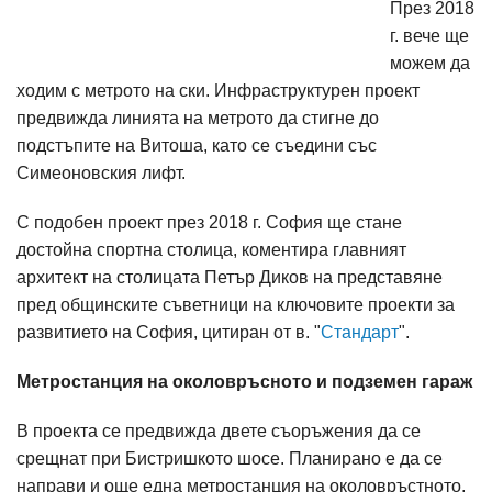
През 2018
г. вече ще
можем да
ходим с метрото на ски. Инфраструктурен проект
предвижда линията на метрото да стигне до
подстъпите на Витоша, като се съедини със
Симеоновския лифт.
С подобен проект през 2018 г. София ще стане
достойна спортна столица, коментира главният
архитект на столицата Петър Диков на представяне
пред общинските съветници на ключовите проекти за
развитието на София, цитиран от в. "
Стандарт
".
Метростанция на околовръсното и подземен гараж
В проекта се предвижда двете съоръжения да се
срещнат при Бистришкото шосе. Планирано е да се
направи и още една метростанция на околовръстното,