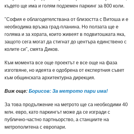
където ще има и голям подземен паркинг за 800 коли.
"София е облагодетелствана от близостта с Витоша и е
необходима връзка град-планина. Но ползата ще е
голяма и за хората, които живеят в подвитошката яка,
защото сега могат да стигнат до центъра единствено с
колите си", смята Диков.
Към момента все още проектът е все още на фаза
изготвяне, но идеята е одобрена от експертния съвет
към общинската архитектурна дирекция.
Виж още:
Борисов: За метрото пари има!
За това продължение на метрото ще са необходими 40
млн. евро, като паркингът може да се изгради с
публично-частно партньорство, а станциите на
метрополитена с европари.