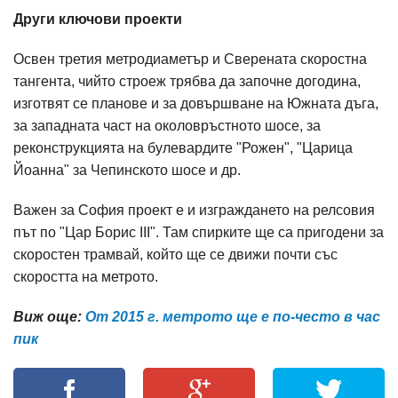
Други ключови проекти
Освен третия метродиаметър и Сверената скоростна
тангента, чийто строеж трябва да започне догодина,
изготвят се планове и за довършване на Южната дъга,
за западната част на околовръстното шосе, за
реконструкцията на булевардите "Рожен", "Царица
Йоанна" за Чепинското шосе и др.
Важен за София проект е и изграждането на релсовия
път по "Цар Борис III". Там спирките ще са пригодени за
скоростен трамвай, който ще се движи почти със
скоростта на метрото.
Виж още:
От 2015 г. метрото ще е по-често в час
пик