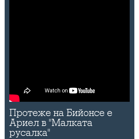
Протеже на Бийонсе е
Ариел в "Малката
русалка"