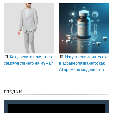
Как дрехите влияят на
Изкуственият интелект
самочувствието на мъжа?
в здравеопазването: как
AI променя медицината
ГЛЕДАЙ