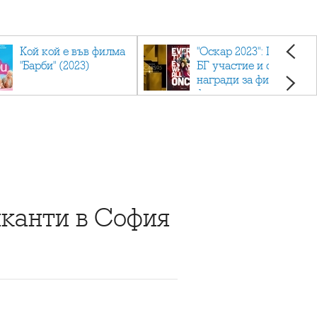
Кой кой е във филма
"Оскар 2023": Приз с
"Барби" (2023)
БГ участие и седем
награди за филма
фаворит
канти в София