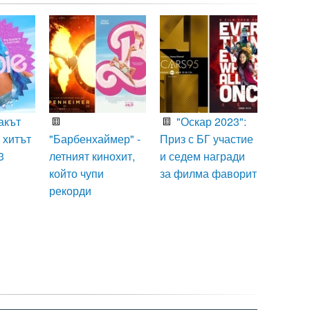
акът
"Оскар 2023":
 хитът
"Барбенхаймер" -
Приз с БГ участие
3
летният кинохит,
и седем награди
който чупи
за филма фаворит
рекорди