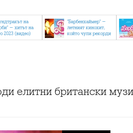
ундтракът на
"Барбенхаймер" -
рби" - хитът на
летният кинохит,
о 2023 (видео)
който чупи рекорди
ди елитни британски музи