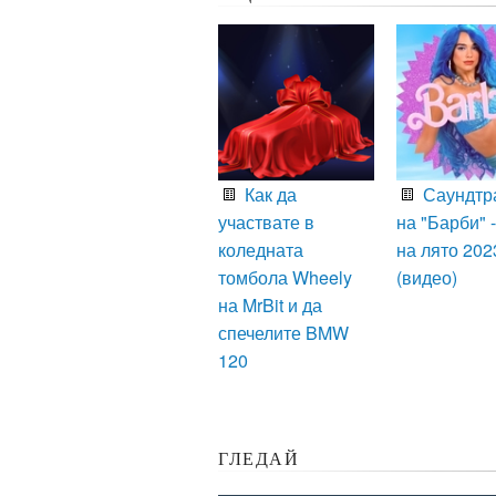
Как да
Саундтр
участвате в
на "Барби" -
коледната
на лято 202
томбола Wheely
(видео)
на MrBit и да
спечелите BMW
120
ГЛЕДАЙ