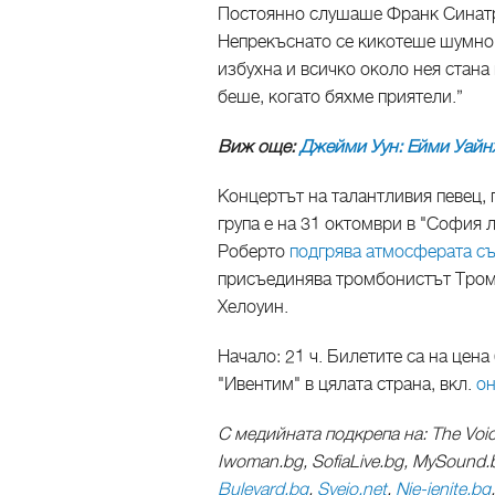
Постоянно слушаше Франк Синатра
Непрекъснато се кикотеше шумно
избухна и всичко около нея стана
беше, когато бяхме приятели.”
Виж още:
Джейми Уун: Ейми Уайнх
Концертът на талантливия певец, 
група е на 31 октомври в "София 
Роберто
подгрява атмосферата съ
присъединява тромбонистът ТромБ
Хелоуин.
Начало: 21 ч. Билетите са на цена
"Ивентим" в цялата страна, вкл.
о
С медийната подкрепа на: The Voic
Iwoman.bg, SofiaLive.bg, MySound.b
Bulevard.bg
,
Svejo.net
,
Nie-jenite.bg