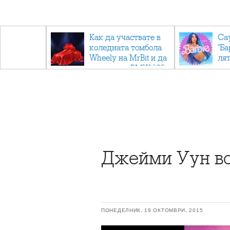
ични
Как да участвате в
Са
: Тайните
коледната томбола
"Ба
дор"
Wheely на MrBit и да
лят
спечелите BMW 120
Джейми Уун во
ПОНЕДЕЛНИК, 19 ОКТОМВРИ, 2015