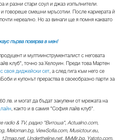
 и разни стари соул и джаз изпълнители.
 и говореше смешни мръсотии. После кариерата й
 почти нереално. Но аз винаги ще я помня каквато
аус първа повярва в мен!
продуцент и мултиинструменталист с неговата
лайв клуб", точно за Хелоуин. Преди това Мартен
с своя диджейски сет
, а след гига към него се
оби и купонът прераства в своеобразно парти за
 60 лв. и могат да бъдат закупени от мрежата на
нлайн
, както и в самия "София лайв клуб".
e radio & TV, радио "Витоша", Actualno.com,
g, Meloman.bg, ViewSofia.com, Musictour.eu,
, 12mag.net, Undertheline.net, MyMir.bg, Yatoto.com,