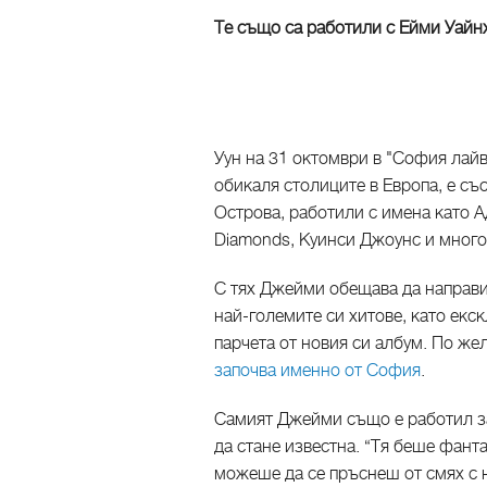
Те също са работили с Ейми Уайнх
Уун на 31 октомври в "София лайв
обикаля столиците в Европа, е съ
Острова, работили с имена като А
Diamonds, Куинси Джоунс и много
С тях Джейми обещава да направи
най-големите си хитове, като екс
парчета от новия си албум. По же
започва именно от София
.
Самият Джейми също е работил за
да стане известна. “Тя беше фанта
можеше да се пръснеш от смях с н