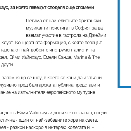
аус, за която певецът споделя още спомени
Петима от най-елитните британски
музиканти пристигат в София, за да
вземат участие в гастрола на Джейми
 клуб". Концертната формация, с която певецът
ставена от най-добрите инструменталисти на
дел, Ейми Уайнхаус, Емели Санде, Marina & The
 други.
 запомнящо се шоу, в което се кани да изпълни
клузивно пред българската публика представи и
лание на изпълнителя европейското му турне
едно с Ейми Уайнхаус и дори я е познавал, преди
стична - един от най-забавните хора на света,
ея - разкри наскоро в интервю колегата й. -