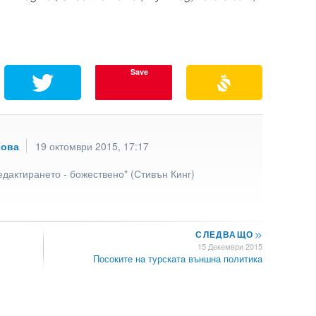
Save
рова
19 октомври 2015, 17:17
едактирането - божествено" (Стивън Кинг)
СЛЕДВАЩО
>>
15 Декември 2015
Посоките на турската външна политика