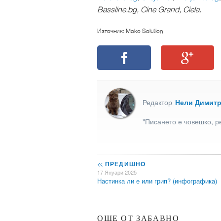
Bassline.bg, Cine Grand, Ciela.
Източник: Moko Solution
Редактор
Нели Димит
"Писането е човешко, р
<<
ПРЕДИШНО
17 Януари 2025
Настинка ли е или грип? (инфографика)
ОЩЕ ОТ ЗАБАВНО