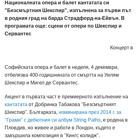
Националната опера и балет кантатата си
"Безсмъртния Шекспир", изпълнена за първи път
в родния град на барда Страдфорд-на-Ейвън. В
програмата още: сцени от опери по Шекспир и
Сервантес
Концерт в
Софийската опера и балет в неделя, 4 декември,
отбелязва 400-годишнината от смъртта на Уилям
Шекспир и Мигел де Сервантес.
Акцент в първата част е премиерното изпълнение на
кантатата
от Добринка Табакова "Безсмъртният
Шекспир". Българката,
номинирана през 2014 г. за
"Грами" с дебютния си албум String Paths
, е родена в
Пловдив, но живее и работи в Лондон, където е
завършила композиция в "Кингс колидж".