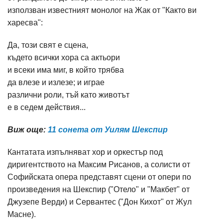
използван известният монолог на Жак от "Както ви
харесва":
Да, този свят е сцена,
където всички хора са актьори
и всеки има миг, в който трябва
да влезе и излезе; и играе
различни роли, тъй като животът
е в седем действия...
Виж още:
11 сонета от Уилям Шекспир
Кантатата изпълняват хор и оркестър под
диригентството на Максим Рисанов, а солисти от
Софийската опера представят сцени от опери по
произведения на Шекспир ("Отело" и "Макбет" от
Джузепе Верди) и Сервантес ("Дон Кихот" от Жул
Масне).