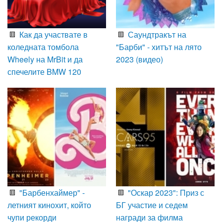
Как да участвате в
Саундтракът на
коледната томбола
"Барби" - хитът на лято
Wheely на MrBit и да
2023 (видео)
спечелите BMW 120
"Барбенхаймер" -
"Оскар 2023": Приз с
летният кинохит, който
БГ участие и седем
чупи рекорди
награди за филма