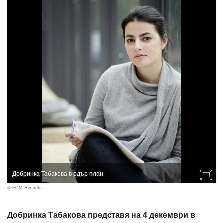
Добринка Табакова в едър план
© ECM Records
Добринка Табакова представя на 4 декември в