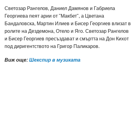
Светозар Рангелов, Даниел Дамянов и Габриела
Георгиева пеят арии от "Макбет", а Цветана
Бандаловска, Мартин Илиев и Бисер Георгиев влизат в
ролите на Дездемона, Отело и Яго. Светозар Рангелов
и Бисер Георгиев пресъздават и смъртта на Дон Кихот
под диригентството на Григор Паликаров.
Виж още:
Шекспир в музиката