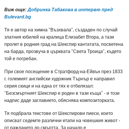
Виж още:
Добринка Табакова в интервю пред
Bulevard.bg
Тя е автор на химна "Възхвала", създаден по случай
златния юбилей на кралица Елизабет Втора, а тази
пролет в родния град на Шекспир кантатата, посветена
на барда, прозвуча в църквата "Света Троица", където
той е погребан.
При свое посещение в Стратфорд-на-Ейвън през 1833
г. големият английски художник Търнър е направил
серия скици и на една от тях е отбелязал:
"Безсмъртният Шекспир е роден в тази къща" - и този
надпис даде заглавието, обяснява композиторката.
Тя подбрала текстове от Шекспирови пиеси, които
описват седемте различни етапи на човешкия живот -
от раждането до смъртта. За начало е