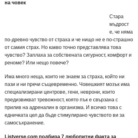
на човек
Стара
мъдрост
е, че няма
по-древно чувство от страха и че нищо не е по-страшно
от самия страх. Но какво точно представлява това
чувство? Заплаха за собствената сигурност, комфорт и
реноме? Или нещо повече?
Има много неща, които не знаем за страха, който ни
пази и ни пречи същевременно. Човешкият мозък има
специализирани центрове, гени, неврони, които
предизвикват тревожност, която пък е свързана с
прилив на адреналин в организма. И всичко това с
едничката цел да бъде стимулирано чувството ви за
самосъхранение.
Listversе.com подбира 7 любопитни факта за