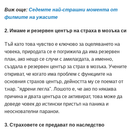
Виж още:
Седемте най-страшни момента от
филмите на ужасите
2. Имаме и резервен център на страха в мозъка си
Тъй като това чувство е ключово за оцеляването на
човека, природата се е погрижила да има резервен
план, ако нещо се случи с амилагдата, а именно,
създала е резервен център за страх в мозъка. Учените
откриват, че когато има проблем с функциите на
основния страхов център, дейността му се поемат от
т.нар. "ядрени легла". Лошото е, че ако по някаква
причина и двата центъра се активират, това може да
доведе човек до истински пристъп на паника и
неоснователни паранои.
3. Страховете се предават по наследство