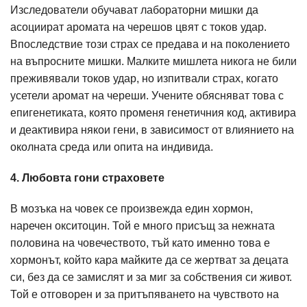
Изследователи обучават лабораторни мишки да
асоциират аромата на черешов цвят с токов удар.
Впоследствие този страх се предава и на поколението
на въпросните мишки. Малките мишлета никога не били
преживявали токов удар, но изпитвали страх, когато
усетели аромат на череши. Учените обясняват това с
епигенетиката, която променя генетичния код, активира
и деактивира някои гени, в зависимост от влиянието на
околната среда или опита на индивида.
4. Любовта гони страховете
В мозъка на човек се произвежда един хормон,
наречен окситоцин. Той е много присъщ за нежната
половина на човечеството, тъй като именно това е
хормонът, който кара майките да се жертват за децата
си, без да се замислят и за миг за собствения си живот.
Той е отговорен и за притъпяването на чувството на