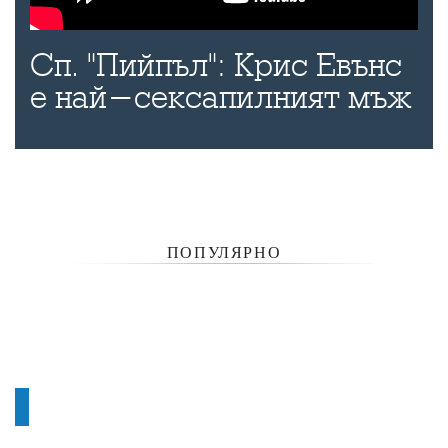
Сп. "Пийпъл": Крис Евънс
е най-сексапилният мъж
ПОПУЛЯРНО