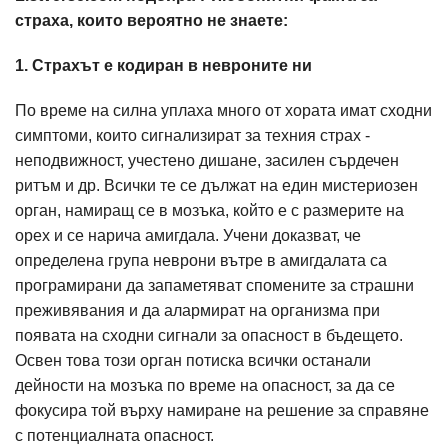
страха, които вероятно не знаете:
1. Страхът е кодиран в невроните ни
По време на силна уплаха много от хората имат сходни
симптоми, които сигнализират за техния страх -
неподвижност, учестено дишане, засилен сърдечен
ритъм и др. Всички те се дължат на един мистериозен
орган, намиращ се в мозъка, който е с размерите на
орех и се нарича амигдала. Учени доказват, че
определена група неврони вътре в амигдалата са
програмирани да запаметяват спомените за страшни
преживявания и да алармират на организма при
появата на сходни сигнали за опасност в бъдещето.
Освен това този орган потиска всички останали
дейности на мозъка по време на опасност, за да се
фокусира той върху намиране на решение за справяне
с потенциалната опасност.