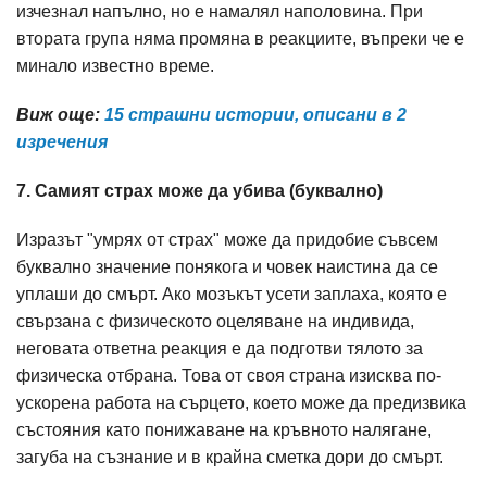
изчезнал напълно, но е намалял наполовина. При
втората група няма промяна в реакциите, въпреки че е
минало известно време.
Виж още:
15 страшни истории, описани в 2
изречения
7. Самият страх може да убива (буквално)
Изразът "умрях от страх" може да придобие съвсем
буквално значение понякога и човек наистина да се
уплаши до смърт. Ако мозъкът усети заплаха, която е
свързана с физическото оцеляване на индивида,
неговата ответна реакция е да подготви тялото за
физическа отбрана. Това от своя страна изисква по-
ускорена работа на сърцето, което може да предизвика
състояния като понижаване на кръвното налягане,
загуба на съзнание и в крайна сметка дори до смърт.