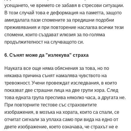
усещането, че времето се забавя в стресови ситуации.
В този случай това е деформация на паметта, защото
амигдалата пази спомените за предишни подобни
преживявания и при повторение наслагва всички тези
спомени, които създават илюзия за по-голяма
продължителност на случващото си.
6. Сънят може да "излекува" страха
Науката все още няма обяснения за това, но по
някаква причина сънят намалява чувството на
тревожност. Учени провеждат изследвания, в които
показват две страшни лица на две групи хора. След
това едната група преспива няколко часа, а другата не.
При повторните тестове със страховитите
изображения, в мозъка на хората, които са спали, се
отчитат сигнали за уплаха само при вида на едно от
двете изображение, което означава, че страхът не е