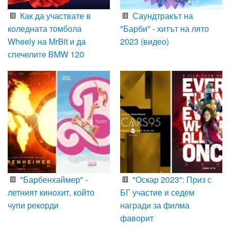
Как да участвате в
Саундтракът на
коледната томбола
"Барби" - хитът на лято
Wheely на MrBit и да
2023 (видео)
спечелите BMW 120
"Барбенхаймер" -
"Оскар 2023": Приз с
летният кинохит, който
БГ участие и седем
чупи рекорди
награди за филма
фаворит