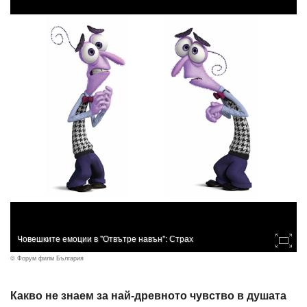
Човешките емоции в "Отвътре навън": Страх
© Форум филм България
Какво не знаем за най-древното чувство в душата