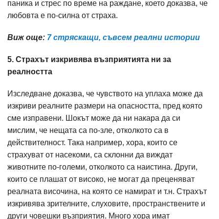
паника и стрес по време на раждане, което доказва, че
любовта е по-силна от страха.
Виж още:
7 стряскащи, съвсем реални истории
5. Страхът изкривява възприятията ни за
реалността
Изследване доказва, че чувството на уплаха може да
изкриви реалните размери на опасността, пред която
сме изправени. Шокът може да ни накара да си
мислим, че нещата са по-зле, отколкото са в
действителност. Така например, хора, които се
страхуват от насекоми, са склонни да виждат
животните по-големи, отколкото са наистина. Други,
които се плашат от високо, не могат да преценяват
реалната височина, на която се намират и т.н. Страхът
изкривява зрителните, слуховите, пространствените и
други човешки възприятия. Много хора имат