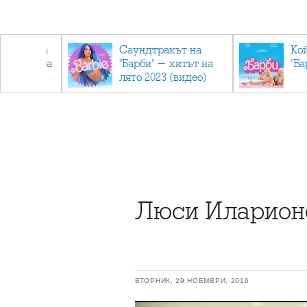
лев върна
Саундтракът на
Ко
ен мандата
"Барби" - хитът на
"Ба
ължаваме
лято 2023 (видео)
"
Люси Иларионо
ВТОРНИК, 29 НОЕМВРИ, 2016