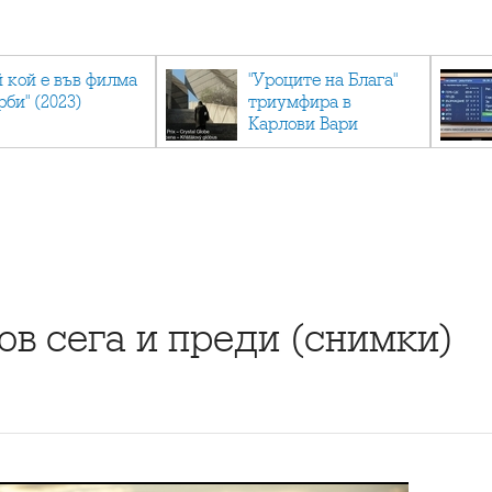
й кой е във филма
"Уроците на Блага"
рби" (2023)
триумфира в
Карлови Вари
в сега и преди (снимки)