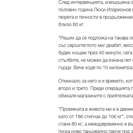
След интервенцията, извършена о
половин година Люси Иларионов с
пюрета и течности в продължение 
близо 80 кг.
"Реших да се подложа на такава о
със свръхтеглото ми/ диабет, вис
будех нощем през 40 минути, сега
стълбите, не можех да изкача пет
гърди. Вече ходя по 10 километра
Отминало за него е и времето, ко
второ и трето. Преди операцията п
обикаля магазините с приятелката
"Промяната в живота ми е в движе
като от 186 стигнах до 106 кг", о
стане 80 кг, а междувременно е в
пуска ново танцувално парче под з