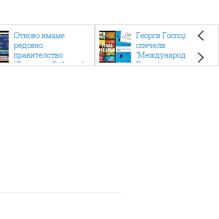
Отново имаме
Георги Господинов
редовно
спечели
правителство:
"Международен
"Денков - Габриел"
Букър" с романа
"Времеубежище"