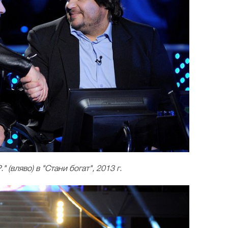
 (вляво) в "Стани богат", 2013 г.