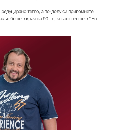
с редуцирано тегло, а по-долу си припомнете
акъв беше в края на 90-те, когато пееше в "Ъп