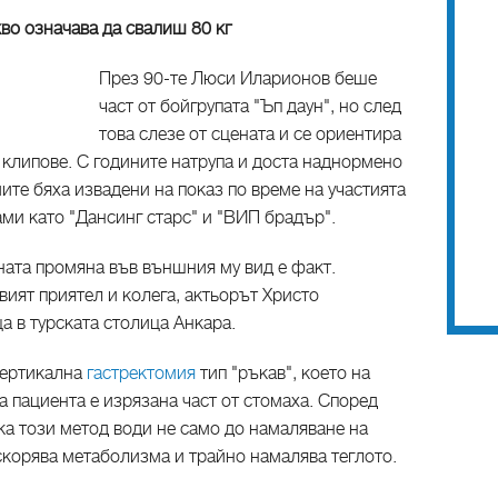
кво означава да свалиш 80 кг
През 90-те Люси Иларионов беше
част от бойгрупата "Ъп даун", но след
това слезе от сцената и се ориентира
 клипове. С годините натрупа и доста наднормено
ите бяха извадени на показ по време на участията
ми като "Дансинг старс" и "ВИП брадър".
ната промяна във външния му вид е факт.
вият приятел и колега, актьорът Христо
а в турската столица Анкара.
вертикална
гастректомия
тип "ръкав", което на
а пациента е изрязана част от стомаха. Според
ка този метод води не само до намаляване на
скорява метаболизма и трайно намалява теглото.