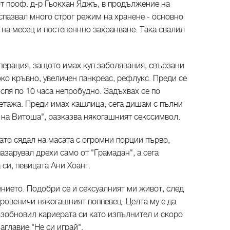
т проф. д-р Гьокхан Яджъ, в продължение на
пазвал много строг режим на хранене - основно
на месец и постепеннно захранване. Така свалил
перация, защото имах куп заболявания, свързани
око кръвно, увеличен панкреас, рефлукс. Преди се
 спя по 10 часа непробудно. Задъхвах се по
 етажа. Преди имах кашлица, сега дишам с пълни
 на Витоша", разказва някогашният секссимвол.
гато сядал на масата с огромни порции първо,
азарувал дрехи само от "Грамадан", а сега
 си, певицата Ани Хоанг.
нието. Подобри се и сексуалният ми живот, след
ткровеничи някогашният поппевец. Целта му е да
ъзобновил кариерата си като изпълнител и скоро
аглавие "Не си играй".