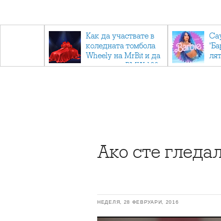
ични
Как да участвате в
Са
: Тайните
коледната томбола
"Ба
дор"
Wheely на MrBit и да
лят
спечелите BMW 120
Ако сте гледал
НЕДЕЛЯ, 28 ФЕВРУАРИ, 2016