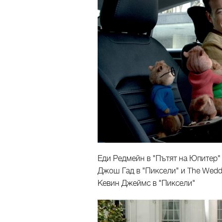
Еди Редмейн в "Пътят на Юпитер"
Джош Гад в "Пиксели" и The Wedd
Кевин Джеймс в "Пиксели"