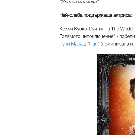
"Златна малинка"
Най-слаба поддържаща актриса:
Кейли Куоко-Суитинг в The Weddin
Голямото чипоключение" - победи
Руни Мара
в "
Пан
" (номинирана и 