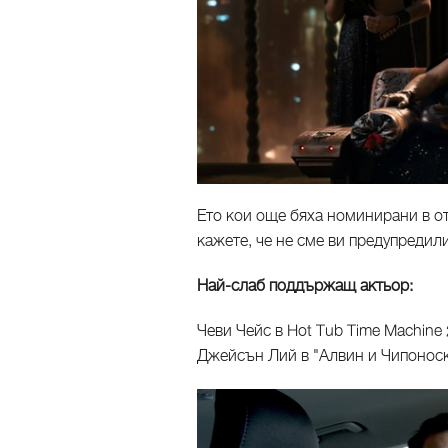
Ето кои още бяха номинирани в от
кажете, че не сме ви предупредили
Най-слаб поддържащ актьор:
Чеви Чейс в Hot Tub Time Machine 
Джейсън Лий в "Алвин и Чипонос