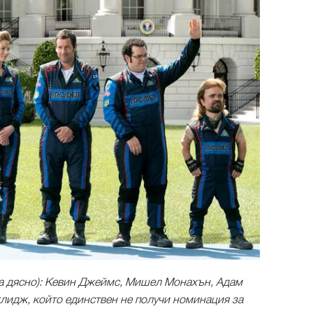
 на дясно): Кевин Джеймс, Мишел Монахън, Адам
идж, който единствен не получи номинация за