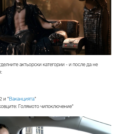
делните актьорски категории - и после да не
:
2 и "
Ваканцията
"
ковците: Голямото чипоключение"