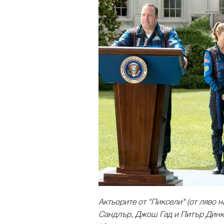
Актьорите от "Пиксели" (от ляво
Сандлър, Джош Гад и Питър Динкл