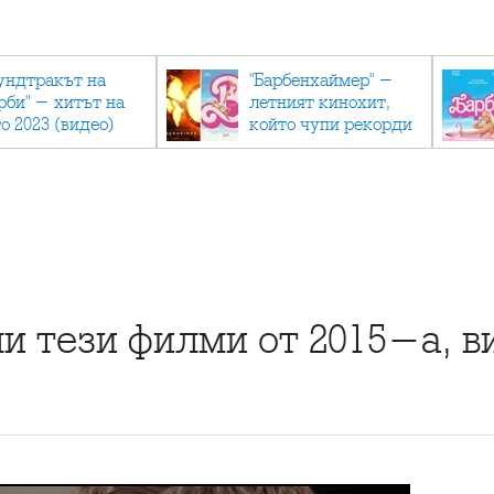
ундтракът на
"Барбенхаймер" -
рби" - хитът на
летният кинохит,
о 2023 (видео)
който чупи рекорди
и тези филми от 2015-а, в