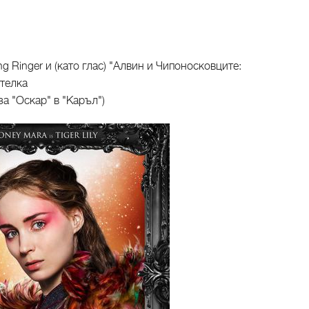
g Ringer и (като глас) "Алвин и Чипоносковците:
телка
за "Оскар" в "Каръл")