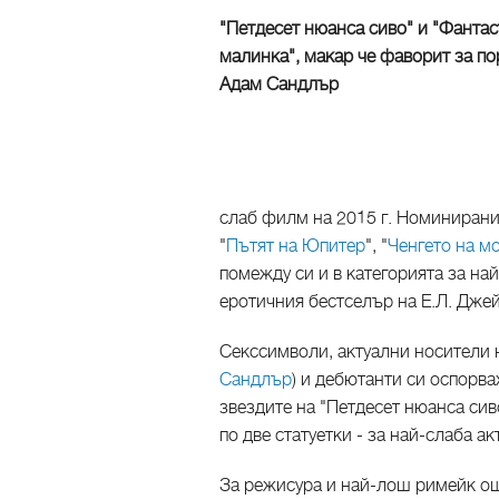
"Петдесет нюанса сиво" и "Фантас
малинка", макар че фаворит за п
Адам Сандлър
слаб филм на 2015 г. Номинирани
"
Пътят на Юпитер
", "
Ченгето на м
помежду си и в категорията за на
еротичния бестселър на Е.Л. Дже
Секссимволи, актуални носители н
Сандлър
) и дебютанти си оспорва
звездите на "Петдесет нюанса си
по две статуетки - за най-слаба а
За режисура и най-лош римейк ощ