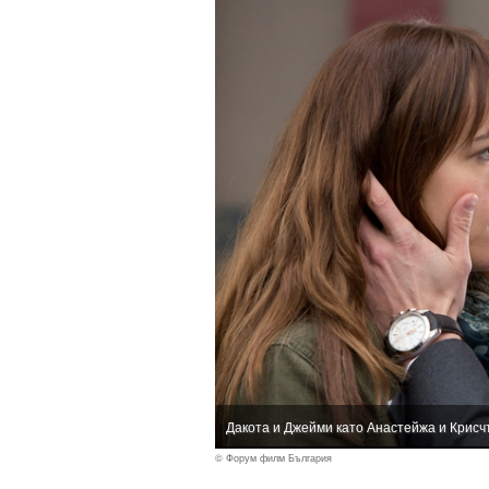
Дакота и Джейми като Анастейжа и Крисч
© Форум филм България