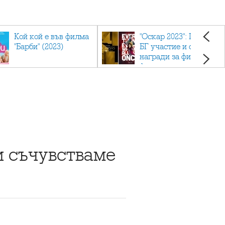
Кой кой е във филма
"Оскар 2023": Приз с
"Барби" (2023)
БГ участие и седем
награди за филма
фаворит
и съчувстваме