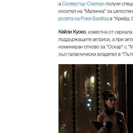
а
Силвестър Сталоун
получи специ
носител на "Малинка" за цялостен
ролята на Роки Балбоа
в "Крийд: 
Кейли Куоко
, известна от сериала
поддържащите актриси, а при акт
номиниран отново за "Оскар" с "М
зъл галактически владетел в "Път