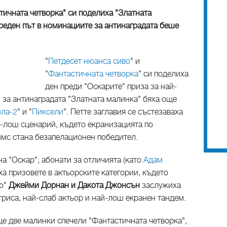
тичната четворка" си поделиха "Златната
ореден път в номинациите за антинаградата беше
"
Петдесет нюанса сиво
" и
"
Фантастичната четворка
" си поделиха
ден преди "Оскарите" приза за най-
 за антинаградата "Златната малинка" бяха още
ола-2
" и "
Пиксели
". Петте заглавия се състезаваха
й-лош сценарий, където екранизацията по
ймс стана безапелационен победител.
а "Оскар", абонати за отличията (като
Адам
ха призовете в актьорските категории, където
во"
Джейми Дорнан и Дакота Джонсън
заслужиха
ктриса, най-слаб актьор и най-лош екранен тандем.
е две малинки спечели "Фантастичната четворка",