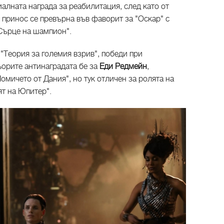
алната награда за реабилитация, след като от
 принос се превърна във фаворит за "Оскар" с
Сърце на шампион".
 "Теория за големия взрив", победи при
ьорите антинаградата бе за
Еди Редмейн
,
омичето от Дания", но тук отличен за ролята на
ят на Юпитер".