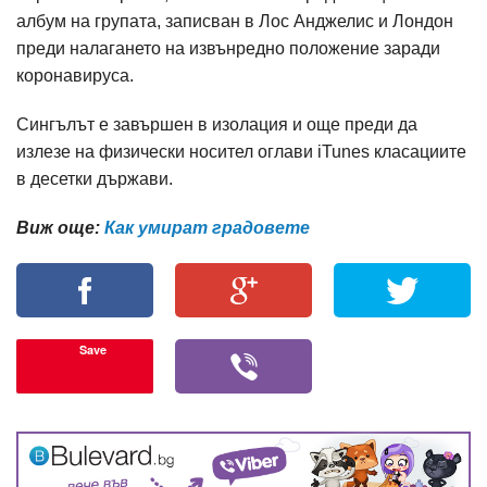
албум на групата, записван в Лос Анджелис и Лондон
преди налагането на извънредно положение заради
коронавируса.
Сингълът е завършен в изолация и още преди да
излезе на физически носител оглави iTunes класациите
в десетки държави.
Виж още:
Как умират градовете
Save