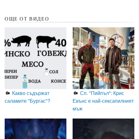
ОЩЕ ОТ ВИДЕО
Какво съдържат
Сп. "Пийпъл": Крис
саламите "Бургас"?
Евънс е най-сексапилният
мъж