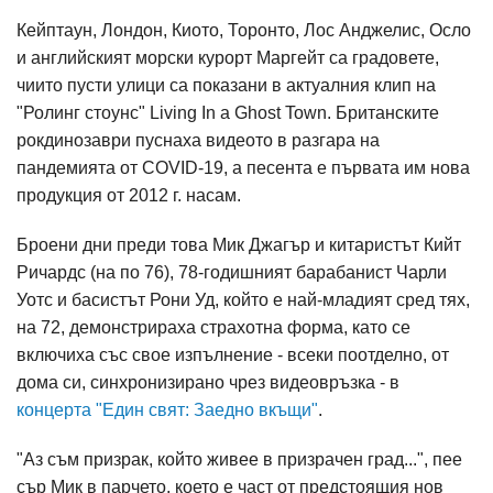
Кейптаун, Лондон, Киото, Торонто, Лос Анджелис, Осло
и английският морски курорт Маргейт са градовете,
чиито пусти улици са показани в актуалния клип на
"Ролинг стоунс" Living In a Ghost Town. Британските
рокдинозаври пуснаха видеото в разгара на
пандемията от COVID-19, а песента е първата им нова
продукция от 2012 г. насам.
Броени дни преди това Мик Джагър и китаристът Кийт
Ричардс (на по 76), 78-годишният барабанист Чарли
Уотс и басистът Рони Уд, който е най-младият сред тях,
на 72, демонстрираха страхотна форма, като се
включиха със свое изпълнение - всеки поотделно, от
дома си, синхронизирано чрез видеовръзка - в
концерта "Един свят: Заедно вкъщи"
.
"Аз съм призрак, който живее в призрачен град...", пее
сър Мик в парчето, което е част от предстоящия нов