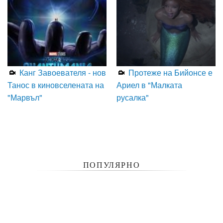
Канг Завоевателя - нов
Протеже на Бийонсе е
Танос в киновселената на
Ариел в "Малката
"Марвъл"
русалка"
ПОПУЛЯРНО