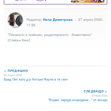
Редактор
Нели Димитрова
27 април 2020,
11:56
"Писането е човешко, редактирането - божествено"
(Стивън Кинг)
<<
ПРЕДИШНО
26 Април 2020
Брад Пит като д-р Антъни Фаучи в тв скеч
СЛЕДВАЩО
>>
24 Май 2020
"Върви, народе възродени..." от вкъщи