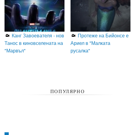
Канг Завоевателя - нов
Протеже на Бийонсе е
Танос в киновселената на
Ариел в "Малката
"Марвъл"
русалка"
ПОПУЛЯРНО