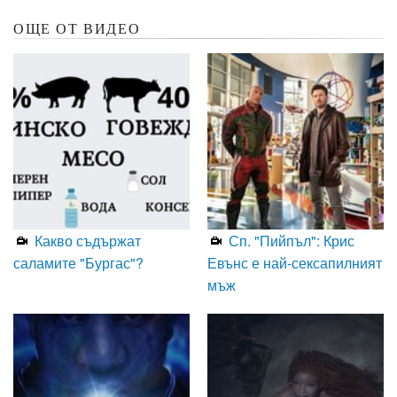
ОЩЕ ОТ ВИДЕО
Какво съдържат
Сп. "Пийпъл": Крис
саламите "Бургас"?
Евънс е най-сексапилният
мъж