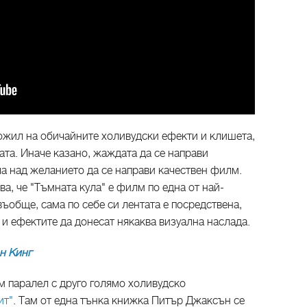
жил на обичайните холивудски ефекти и клишета,
та. Иначе казано, жаждата да се направи
а над желанието да се направи качествен филм.
а, че "Тъмната кула" е филм по една от най-
въобще, сама по себе си лентата е посредствена,
е и ефектите да донесат някаква визуална наслада.
н Кинг
м паралел с друго голямо холивудско
ит"
. Там от една тънка книжка Питър Джаксън се