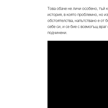
Това обаче не личи особено, тъй 
история, в която проблемно, но 
обстоятелства, напътствано е от 
себе си, и се бие с всемогъщ враг
подчинени.