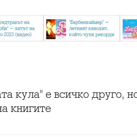
ундтракът на
"Барбенхаймер" -
рби" - хитът на
летният кинохит,
о 2023 (видео)
който чупи рекорди
а кула" е всичко друго, но
а книгите