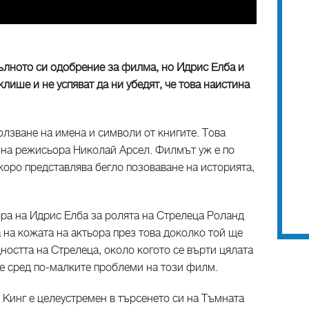
ълното си одобрение за филма, но Идрис Eлба и
ише и не успяват да ни убедят, че това наистина
лзване на имена и символи от книгите. Това
 на режисьора Николай Арсел. Филмът уж е по
коро представлява бегло позоваване на историята,
ра на Идрис Елба за ролята на Стрелеца Роланд
а на кожата на актьора през това доколко той ще
остта на Стрелеца, около когото се върти цялата
 е сред по-малките проблеми на този филм.
 Кинг е целеустремен в търсенето си на Тъмната