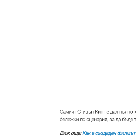
Самият Стивън Кинг е дал пълното
бележки по сценария, за да бъде 
Виж още:
Как е създаден филмът 