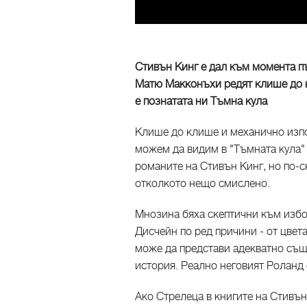
Стивън Кинг е дал към момента п
Матю Макконъхи редят клише до кл
е познатата ни Тъмна кула
Клише до клише и механично изпо
можем да видим в "Тъмната кула"
романите на Стивън Кинг, но по-с
отколкото нещо смислено.
Мнозина бяха скептични към избо
Дисчейн по ред причини - от цвет
може да представи адекватно същн
история. Реално неговият Роланд
Ако Стрелеца в книгите на Стивън