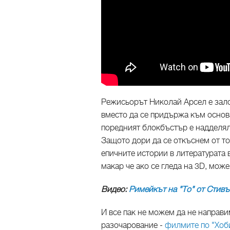
Режисьорът Николай Арсел е зало
вместо да се придържа към основа
поредният блокбъстър е надделял
Защото дори да се откъснем от тов
епичните истории в литературата 
макар че ако се гледа на 3D, мож
Видео:
Римейкът на "То" от Стивъ
И все пак не можем да не направи
разочарование -
филмите по "Хоб