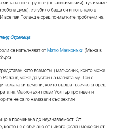
 да минава през трупове (независимо чии), тук имаме
ребена дума), изгубило баща си и потънало в
И все пак Роланд е сред по-малките проблеми на
ланд Стрелеца
роли се изпълняват от
Матю Макконъхи
(Мъжа в
бърс).
 представен като всемогъщ магьосник, който може
о Роланд може да устои на магията му. Той е
и кожата си демони, които вършат всичко според
рата на Макконъхи прави Уолтър противен и
ьорите не са го намазали със зехтин
що е променена до неузнаваемост. От
е, което не е обичано от никого (освен може би от