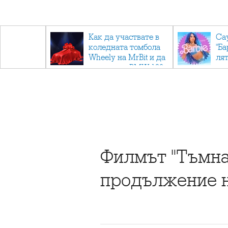
ични
Как да участвате в
Са
: Тайните
коледната томбола
"Ба
дор"
Wheely на MrBit и да
лят
спечелите BMW 120
Филмът "Тъмнат
продължение н