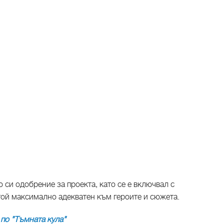
 си одобрение за проекта, като се е включвал с
той максимално адекватен към героите и сюжета.
по "Тъмната кула"