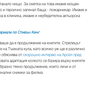
станало нищо. За сметка на това имаме мощен
го и героично загинал баща - пожарникар. Имаме и
ара в клиника, имаме и неубедителна актьорска
ериали по Стивън Кинг
бваше да е продължение на книгите. Стрелецът
не на Тъмната кула, като всичко уж ще е различно
е обяснява от
скорошно интервю на Арсел пред
овата адаптация колкото се базира върху книгите
образно тяхно продължение, което личи и от
ионални снимки за филма.