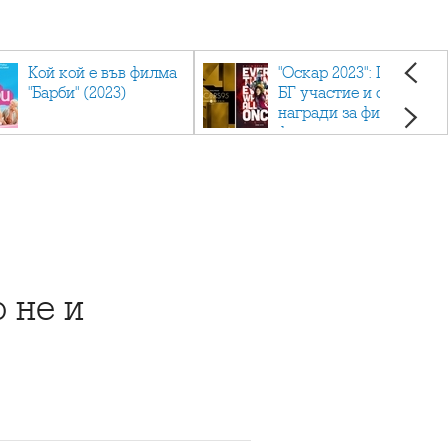
Кой кой е във филма
"Оскар 2023": Приз с
"Барби" (2023)
БГ участие и седем
награди за филма
фаворит
 не и