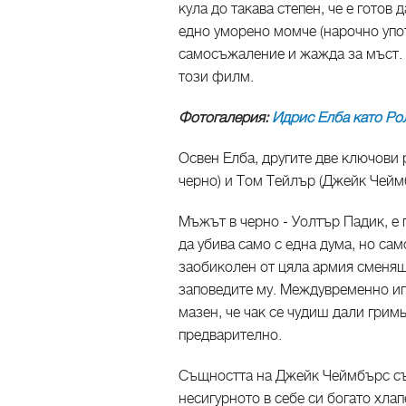
кула до такава степен, че е готов
едно уморено момче (нарочно упот
самосъжаление и жажда за мъст. 
този филм.
Фотогалерия:
Идрис Елба като Ро
Освен Елба, другите две ключови 
черно) и Том Тейлър (Джейк Чейм
Мъжът в черно - Уолтър Падик, е
да убива само с една дума, но сам
заобиколен от цяла армия сменящ
заповедите му. Междувременно иг
мазен, че чак се чудиш дали грим
предварително.
Същността на Джейк Чеймбърс съ
несигурното в себе си богато хлап