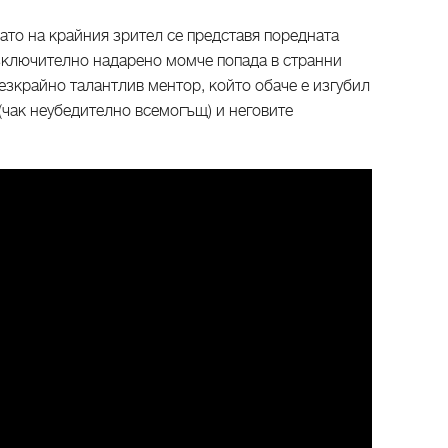
като на крайния зрител се представя поредната
изключително надарено момче попада в странни
безкрайно талантлив ментор, който обаче е изгубил
 (чак неубедително всемогъщ) и неговите