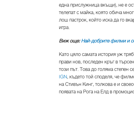
една прислужница вкъщи), не е о
телепат с майка, която обича мно
лош пастрок, който иска да го вк
игра.
Виж още:
Най-добрите филми и с
Като цяло самата история уж тря
прави нов, последен кръг в търсе
този път. Това до голяма степен с
IGN
, където той споделя, че филм
на Стивън Кинг, толкова е и свое
появата на Рога на Елд в промоц