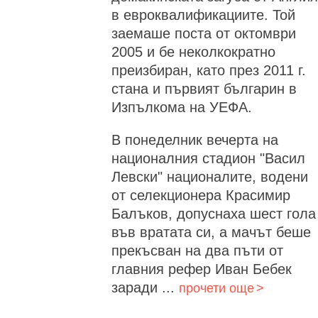
в евроквалификациите. Той
заемаше поста от октомври
2005 и бе неколкократно
преизбиран, като през 2011 г.
стана и първият българин в
Изпълкома на УЕФА.
В понеделник вечерта на
националния стадион "Васил
Левски" националите, водени
от селекционера Красимир
Балъков, допуснаха шест гола
във вратата си, а мачът беше
прекъсван на два пъти от
главния рефер Иван Бебек
заради ...
прочети още