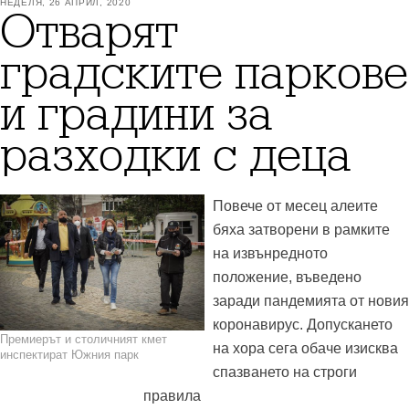
НЕДЕЛЯ, 26 АПРИЛ, 2020
Отварят
градските паркове
и градини за
разходки с деца
Повече от месец алеите
бяха затворени в рамките
на извънредното
положение, въведено
заради пандемията от новия
коронавирус. Допускането
Премиерът и столичният кмет
на хора сега обаче изисква
инспектират Южния парк
спазването на строги
правила