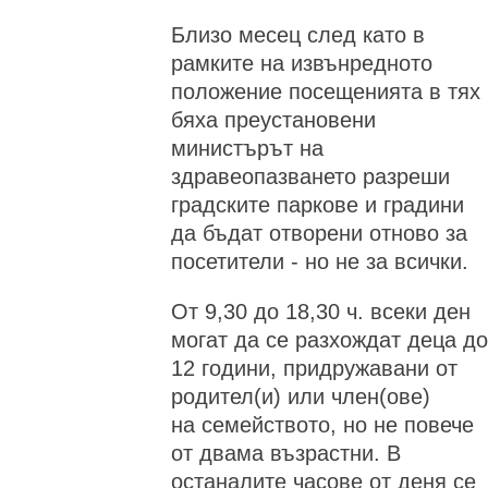
Близо месец след като в
рамките на извънредното
положение посещенията в тях
бяха преустановени
министърът на
здравеопазването разреши
градските паркове и градини
да бъдат отворени отново за
посетители - но не за всички.
От 9,30 до 18,30 ч. всеки ден
могат да се разхождат деца до
12 години, придружавани от
родител(и) или член(ове)
на семейството, но не повече
от двама възрастни. В
останалите часове от деня се