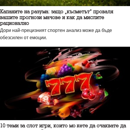
Капаните на разума: защо „късметът“ проваля
вашите прогнози мачове и как да мислите
рационално
Дори най-прецизният спортен анализ може да бъде
обезсилен от емоции.
10 теми за слот игри, които можете да очаквате да