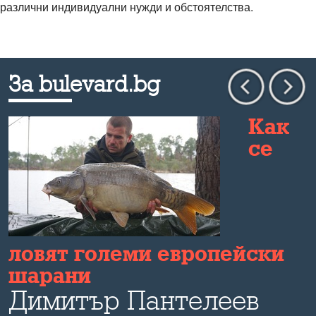
различни индивидуални нужди и обстоятелства.
За bulevard.bg
Как
се
ловят големи европейски
шарани
Димитър Пантeлеев