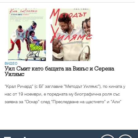
ВИДЕО
Уил Смит като бащата на Винъс и Серена
Уилямс
"Крал Ричард" (с БГ заглавие "Методът Уилямс"), по кината у
нас от 19 ноември, е поредната му биографична роля със
заявка за "Оскар" след "Преследване на щастието" и "Али"