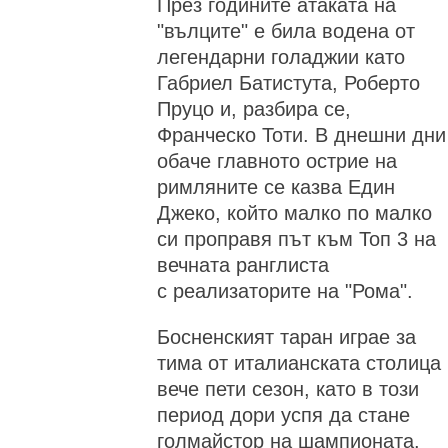
През годините атаката на
"вълците" е била водена от
легендарни голаджии като
Габриел Батистута, Роберто
Пруцо и, разбира се,
Франческо Тоти. В днешни дни
обаче главното острие на
римляните се казва Един
Джеко, който малко по малко
си проправя път към Топ 3 на
вечната ранглиста
с реализаторите на "Рома".
Босненският таран играе за
тима от италианската столица
вече пети сезон, като в този
период дори успя да стане
голмайстор на шампионата.