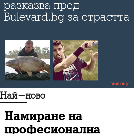
разказва пред
р
Bulevard.bg за страстта
си към шаранджийския
риболов и как той може
да се превърне в
съвсем работещ
туризъм
виж още
Най-ново
Намиране на
професионална