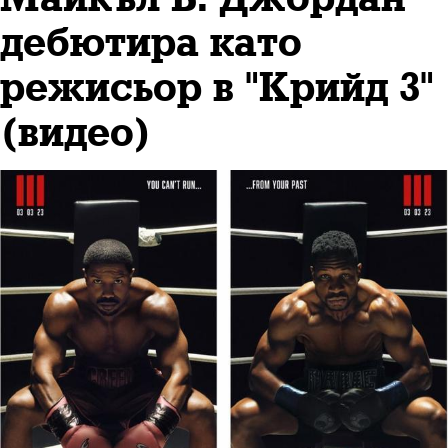
дебютира като
режисьор в "Крийд 3"
(видео)