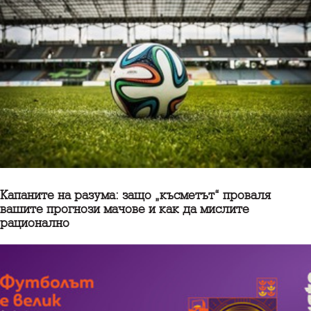
Капаните на разума: защо „късметът“ проваля
вашите прогнози мачове и как да мислите
рационално