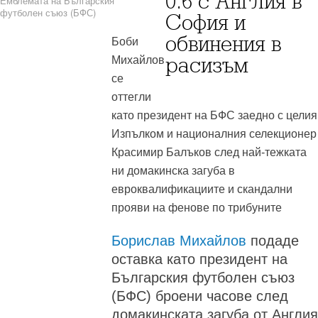
0:6 с Англия в
Емблемата на Българския
футболен съюз (БФС)
София и
обвинения в
Боби
расизъм
Михайлов
се
оттегли
като президент на БФС заедно с целия
Изпълком и националния селекционер
Красимир Балъков след най-тежката
ни домакинска загуба в
евроквалификациите и скандални
прояви на фенове по трибуните
Борислав Михайлов
подаде
оставка като президент на
Българския футболен съюз
(БФС) броени часове след
домакинската загуба от Англия