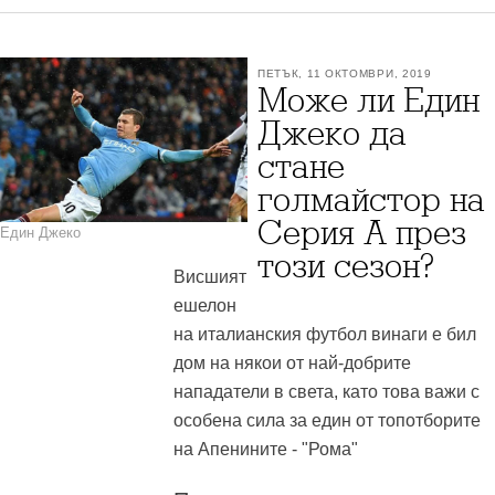
ПЕТЪК, 11 ОКТОМВРИ, 2019
Може ли Един
Джеко да
стане
голмайстор на
Серия А през
Един Джеко
този сезон?
Висшият
ешелон
на италианския футбол винаги е бил
дом на някои от най-добрите
нападатели в света, като това важи с
особена сила за един от топотборите
на Aпенините - "Рома"