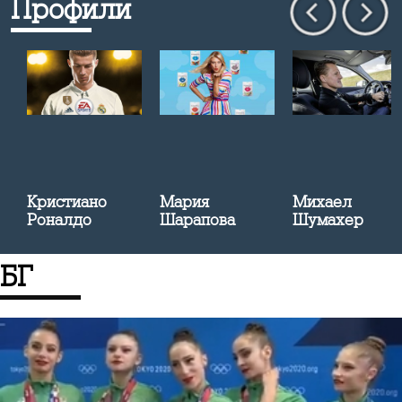
Профили
Кристиано
Мария
Михаел
Роналдо
Шарапова
Шумахер
БГ