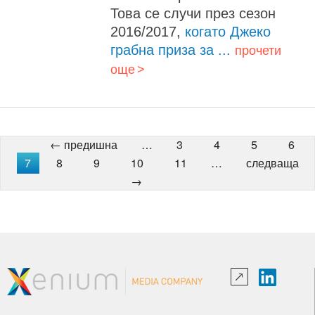
Това се случи през сезон
2016/2017,
когато Джеко
грабна приза за ...
прочети
още
← предишна
…
3
4
5
6
7
8
9
10
11
…
следваща
→