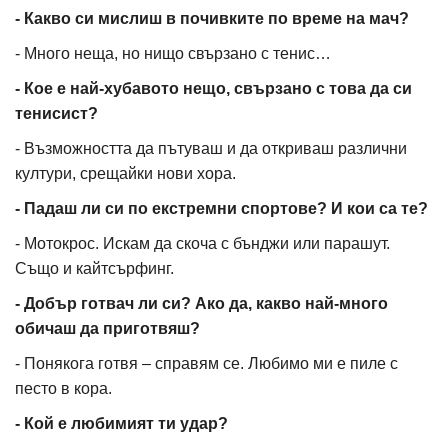
- Какво си мислиш в почивките по време на мач?
- Много неща, но нищо свързано с тенис…
- Кое е най-хубавото нещо, свързано с това да си
тенисист?
- Възможността да пътуваш и да откриваш различни
култури, срещайки нови хора.
- Падаш ли си по екстремни спортове? И кои са те?
- Мотокрос. Искам да скоча с бънджи или парашут.
Също и кайтсърфинг.
- Добър готвач ли си? Ако да, какво най-много
обичаш да приготвяш?
- Понякога готвя – справям се. Любимо ми е пиле с
песто в кора.
- Кой е любимият ти удар?