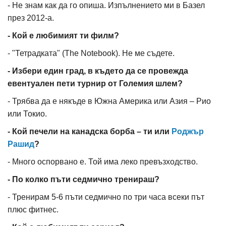
- Не знам как да го опиша. Изпълнението ми в Базел
през 2012-а.
- Кой е любимият ти филм?
- "Тетрадката" (The Notebook). Не ме съдете.
- Избери един град, в където да се провежда
евентуален пети турнир от Големия шлем?
- Трябва да е някъде в Южна Америка или Азия – Рио
или Токио.
- Кой печели на канадска борба – ти или
Роджър
Рашид
?
- Много оспорвано е. Той има леко превъзходство.
- По колко пъти седмично тренираш?
- Тренирам 5-6 пъти седмично по три часа всеки път
плюс фитнес.