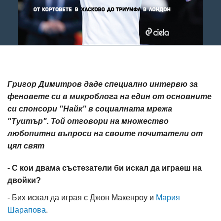
Григор Димитров даде специално интервю за
феновете си в микроблога на един от основните
си спонсори "Найк" в социалната мрежа
"Туитър". Той отговори на множество
любопитни въпроси на своите почитатели от
цял свят
- С кои двама състезатели би искал да играеш на
двойки?
- Бих искал да играя с Джон Макенроу и
Мария
Шарапова
.