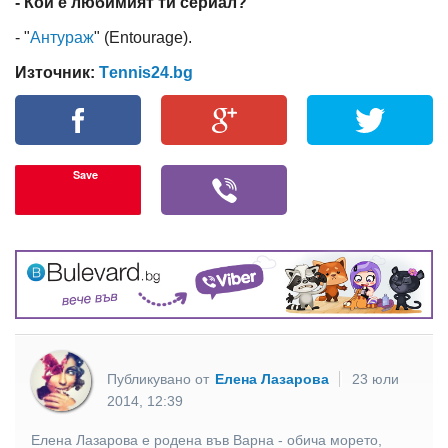
- Кой е любимият ти сериал?
- "
Антураж
" (Entouragе).
Източник:
Тennis24.bg
Save
Публикувано от
Елена Лазарова
23 юли
2014, 12:39
Елена Лазарова е родена във Варна - обича морето,