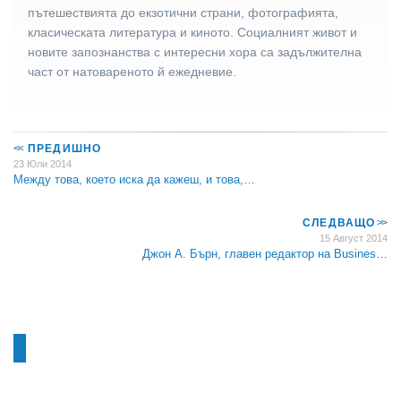
пътешествията до екзотични страни, фотографията,
класическата литература и киното. Социалният живот и
новите запознанства с интересни хора са задължителна
част от натовареното й ежедневие.
<<
ПРЕДИШНО
23 Юли 2014
Между това, което иска да кажеш, и това,…
СЛЕДВАЩО
>>
15 Август 2014
Джон А. Бърн, главен редактор на Busines…