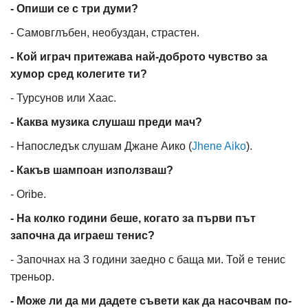
- Опиши се с три думи?
- Самовглъбен, необуздан, страстен.
- Кой играч притежава най-доброто чувство за
хумор сред колегите ти?
- Турсунов или Хаас.
- Каква музика слушаш преди мач?
- Напоследък слушам Джане Аико (
Jhene Aiko
).
- Какъв шампоан използваш?
- Oribe.
- На колко години беше, когато за първи път
започна да играеш тенис?
- Започнах на 3 години заедно с баща ми. Той е тенис
треньор.
- Може ли да ми дадете съвети как да насочвам по-