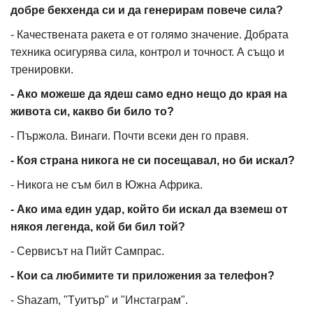
добре бекхенда си и да генерирам повече сила?
- Качествената ракета е от голямо значение. Добрата
техника осигурява сила, контрол и точност. А също и
тренировки.
- Ако можеше да ядеш само едно нещо до края на
живота си, какво би било то?
- Пържола. Винаги. Почти всеки ден го правя.
- Коя страна никога не си посещавал, но би искал?
- Никога не съм бил в Южна Африка.
- Ако има един удар, който би искал да вземеш от
някоя легенда, кой би бил той?
- Сервисът на Пийт Сампрас.
- Кои са любимите ти приложения за телефон?
- Shazam, "Tуитър" и "Инстаграм".