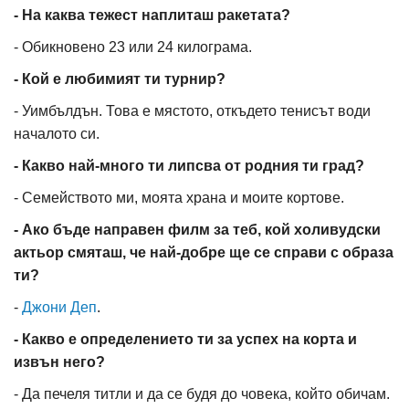
- На каква тежест наплиташ ракетата?
- Обикновено 23 или 24 килограма.
- Кой е любимият ти турнир?
- Уимбълдън. Това е мястото, откъдето тенисът води
началото си.
- Какво най-много ти липсва от родния ти град?
- Семейството ми, моята храна и моите кортове.
- Ако бъде направен филм за теб, кой холивудски
актьор смяташ, че най-добре ще се справи с образа
ти?
-
Джони Деп
.
- Какво е определението ти за успех на корта и
извън него?
- Да печеля титли и да се будя до човека, който обичам.