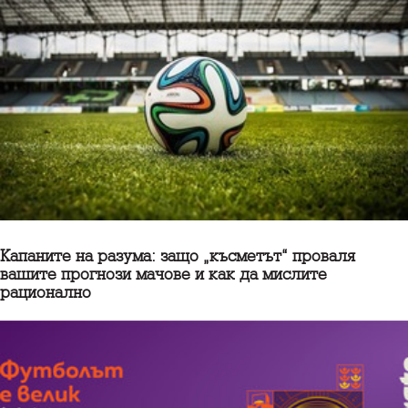
Капаните на разума: защо „късметът“ проваля
вашите прогнози мачове и как да мислите
рационално