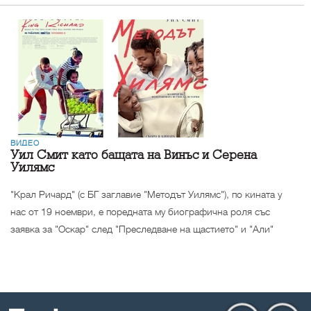
ВИДЕО
Уил Смит като бащата на Винъс и Серена
Уилямс
"Крал Ричард" (с БГ заглавие "Методът Уилямс"), по кината у
нас от 19 ноември, е поредната му биографична роля със
заявка за "Оскар" след "Преследване на щастието" и "Али"