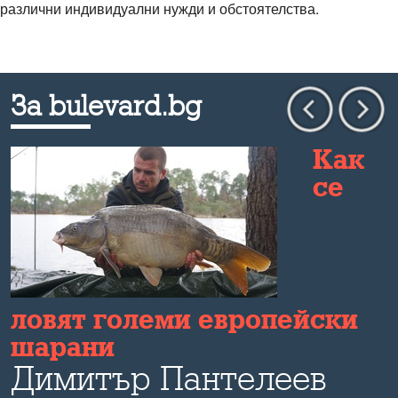
различни индивидуални нужди и обстоятелства.
За bulevard.bg
Как
се
ловят големи европейски
шарани
Димитър Пантeлеев