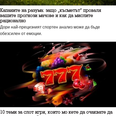
Капаните на разума: защо „късметът“ проваля
вашите прогнози мачове и как да мислите
рационално
Дори най-прецизният спортен анализ може да бъде
обезсилен от емоции.
10 теми за слот игри, които можете да очаквате да