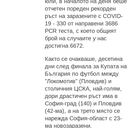
юли, в началото на деня беше
отчетен пореден рекорден
ръст на заразените с COVID-
19 - 330 от направени 3686
PCR теста, с което общият
брой на случаите у нас
достигна 6672.
Както се очакваше, десетина
дни след финала за Купата на
България по футбол между
"Локомотив" (Пловдив) и
столичния ЦСКА, най-голям,
дори драстичен ръст има в
София-град (140) и Пловдив
(42-ма), а на трето място се
нарежда София-област с 23-
ма новозаразени.