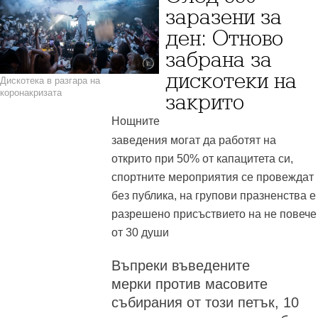
заразени за
ден: Отново
забрана за
дискотеки на
Дискотека в разгара на
коронакризата
закрито
Нощните
заведения могат да работят на
открито при 50% от капацитета си,
спортните мероприятия се провеждат
без публика, на групови празненства е
разрешено присъствието на не повече
от 30 души
Въпреки въведените
мерки против масовите
събирания от този петък, 10