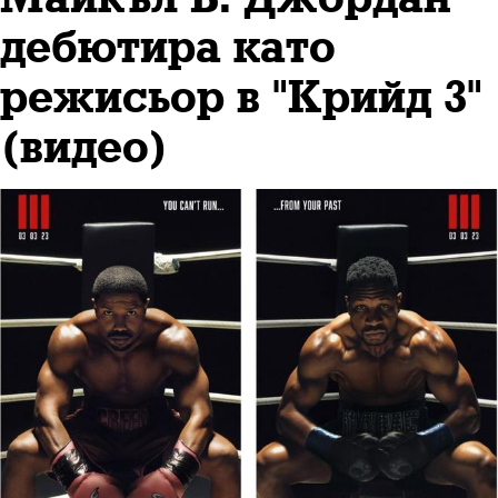
дебютира като
режисьор в "Крийд 3"
(видео)