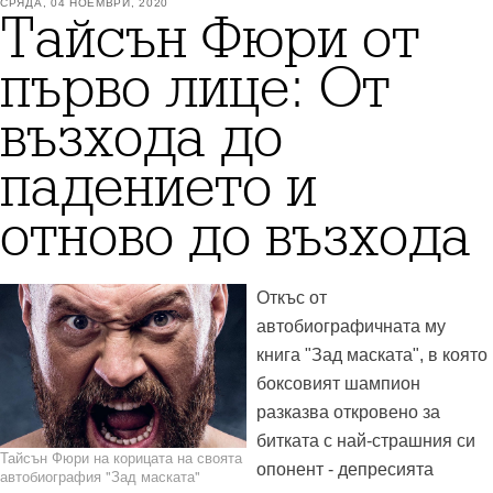
СРЯДА, 04 НОЕМВРИ, 2020
Тайсън Фюри от
първо лице: От
възхода до
падението и
отново до възхода
Откъс от
автобиографичната му
книга "Зад маската", в която
боксовият шампион
разказва откровено за
битката с най-страшния си
Тайсън Фюри на корицата на своята
опонент - депресията
автобиография "Зад маската"