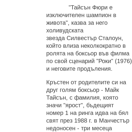
"Тайсън Фюри е
изключителен шампион в
живота", казва за него
холивудската
звезда Силвестър Сталоун,
който влиза неколкократно в
ролята на боксьор във филма
по свой сценарий "Роки" (1976)
и неговите продъления.
Кръстен от родителите си на
друг голям боксьор - Майк
Тайсън, с фамилия, която
значи "ярост", бъдещият
номер 1 на ринга идва на бял
свят през 1988 г. в Манчестър
недоносен - три месеца