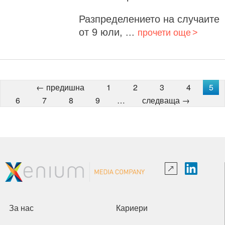
Разпределението на случаите
от 9 юли, ...
прочети още
← предишна
1
2
3
4
5
6
7
8
9
…
следваща →
За нас
Кариери