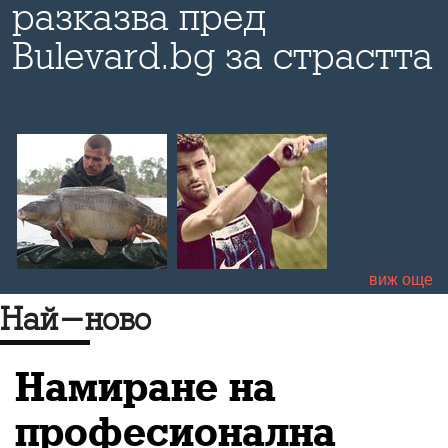
разказва пред
р
Bulevard.bg за страстта
си към шаранджийския
риболов и как той може
да се превърне в
съвсем работещ
туризъм
виж още
Най-ново
Намиране на
професионална