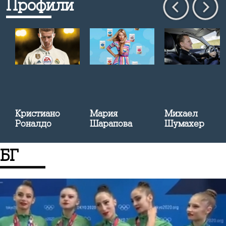
Профили
Кристиано
Мария
Михаел
Роналдо
Шарапова
Шумахер
БГ