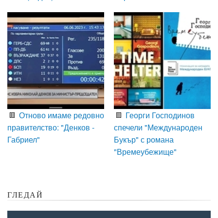
Отново имаме редовно
Георги Господинов
правителство: "Денков -
спечели "Международен
Габриел"
Букър" с романа
"Времеубежище"
ГЛЕДАЙ