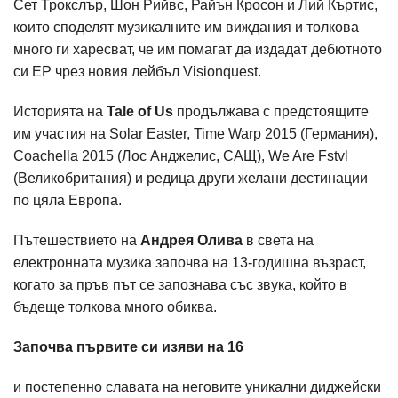
Сет Трокслър, Шон Рийвс, Райън Кросон и Лий Къртис,
които споделят музикалните им виждания и толкова
много ги харесват, че им помагат да издадат дебютното
си EP чрез новия лейбъл Visionquest.
Историята на
Tale of Us
продължава с предстоящите
им участия на Solar Easter, Time Warp 2015 (Германия),
Coachella 2015 (Лос Анджелис, САЩ), We Are Fstvl
(Великобритания) и редица други желани дестинации
по цяла Европа.
Пътешествието на
Андрея Олива
в света на
електронната музика започва на 13-годишна възраст,
когато за пръв път се запознава със звука, който в
бъдеще толкова много обиква.
Започва първите си изяви на 16
и постепенно славата на неговите уникални диджейски