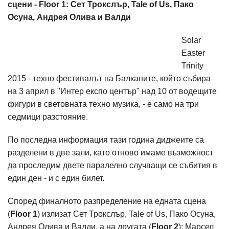
сцени - Floor 1: Сет Трокслър, Tale of Us, Пако
Осуна, Андрея Олива и Валди
Solar
Easter
Trinity
2015 - техно фестивалът на Балканите, който събира
на 3 април в "Интер експо център" над 10 от водещите
фигури в световната техно музика, - е само на три
седмици разстояние.
По последна информация тази година диджеите са
разделени в две зали, като отново имаме възможност
да проследим двете паралелно случващи се събития в
един ден - и с един билет.
Според финалното разпределение на едната сцена
(
Floor 1
) излизат Сет Трокслър, Tale of Us, Пако Осуна,
Андрея Олива и Валди, а на другата (
Floor 2
): Марсел