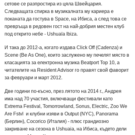
сетове се разпростира из цяла Швейцария.
Следващата спирка в музикалната му кариера е
поканата да гостува в Space, на Ибиса, а след това се
превръща в редовен гост на най-добрия местен клуб
под открито небе - Ushuaïa Ibiza.
И така до 2012-а, когато издава Click Off (Cadenza) и
Scene (Be As One), които заслужено му печелят място в
класацията за електронна музика Beatport Top 10, а
читателите на Resident Advisor го правят свой фаворит
за февруари и март 2012.
Две години по-късно, през лятото на 2014 г., Андрея
има над 70 участия, включващи фестивали като
Extrema Festival, Tomorrowland, Sonus, Electric, Zoo We
Are Fstvl и клубни изяви в Output (NYC), Panorama
(Берлин), Cocorico (Италия) - плюс грандиозно
закриване на сезона в Ushuaia, на Ибиса, където дели