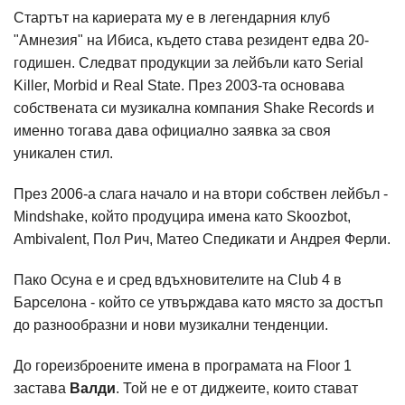
Стартът на кариерата му е в легендарния клуб
"Амнезия" на Ибиса, където става резидент едва 20-
годишен. Следват продукции за лейбъли като Serial
Killer, Morbid и Real State. През 2003-та основава
собствената си музикална компания Shake Records и
именно тогава дава официално заявка за своя
уникален стил.
През 2006-а слага начало и на втори собствен лейбъл -
Mindshake, който продуцира имена като Skoozbot,
Ambivalent, Пол Рич, Матео Спедикати и Андрея Ферли.
Пако Осуна е и сред вдъхновителите на Club 4 в
Барселона - който се утвърждава като място за достъп
до разнообразни и нови музикални тенденции.
До гореизброените имена в програмата на Floor 1
застава
Валди
. Той не е от диджеите, които стават