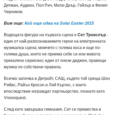
Детман, Аудион, Пол Рич, Матю Диър, Гейзър и Филип
Черников.
Виж още:
Кой още идва на Solar Easter 2015
Водещата фигура на първата сцена е
Сет Трокслър
-
един от най-разпознаваемите герои на електронната
музикална сценa; момчето с голяма коса и още по-
голяма душа, която не приема себе си или живота
прекалено сериозно; един от онези диджеи, правещи
музика по собствени правила.
Всичко започва в Детройт, САЩ, където той среща Шон
Рийвс, Райън Кросон и Лий Къртис, с които
впоследствие изграждат партньорство, познато като
Visionquest.
След като завършва гимназия, Сет се премества в