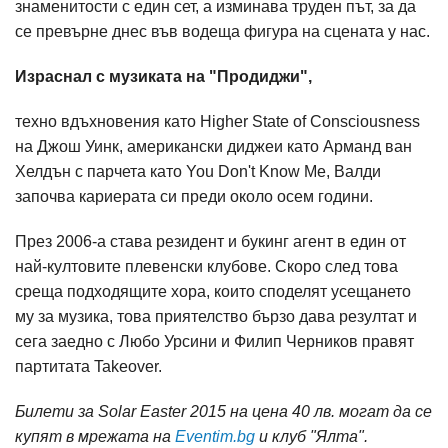
знаменитости с един сет, а изминава труден път, за да
се превърне днес във водеща фигура на сцената у нас.
Израснал с музиката на "Продиджи",
техно вдъхновения като Higher State of Consciousness
на Джош Уинк, американски диджеи като Арманд ван
Хелдън с парчета като You Don't Know Me, Валди
започва кариерата си преди около осем години.
През 2006-а става резидент и букинг агент в един от
най-култовите плевенски клубове. Скоро след това
среща подходящите хора, които споделят усещането
му за музика, това приятелство бързо дава резултат и
сега заедно с Любо Урсини и Филип Черников правят
партитата Takeover.
Билети за Solar Easter 2015 на цена 40 лв. могат да се
купят в мрежата на
Eventim.bg
и клуб "Ялта".