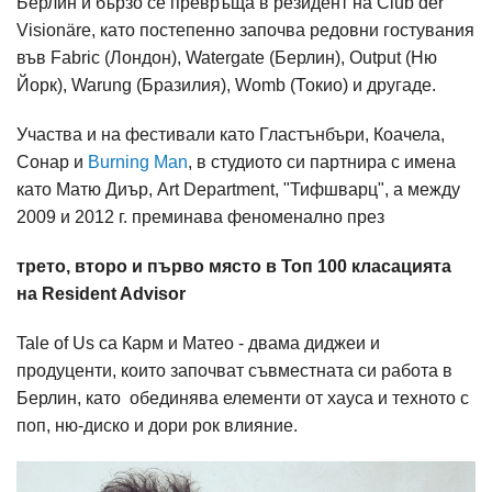
Берлин и бързо се превръща в резидент на Club der
Visionäre, като постепенно започва редовни гостувания
във Fabric (Лондон), Watergate (Берлин), Output (Ню
Йорк), Warung (Бразилия), Womb (Токио) и другаде.
Участва и на фестивали като Гластънбъри, Коачела,
Сонар и
Burning Man
, в студиото си партнира с имена
като Матю Диър, Art Department, "Тифшварц", а между
2009 и 2012 г. преминава феноменално през
трето, второ и първо място в Топ 100 класацията
на Resident Advisor
Tale of Us са Карм и Матео - двама диджеи и
продуценти, които започват съвместната си работа в
Берлин, като обединява елементи от хауса и техното с
поп, ню-диско и дори рок влияние.