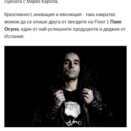
сцената с Марко Карола.
Креативност, иновация и еволюция - така накратко
можем да се опише друга от звездите на Floor 1
Пако
Осуна
, един от най-успешните продуценти и диджеи от
Испания.