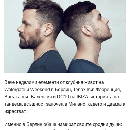
Вече неделими елементи от клубния живот на
Watergate и Weekend в Берлин, Tenax във Флоренция,
Barraca във Валенсия и DC10 на IBIZA, историята на
тандема всъщност започва в Милано, където и двамата
израстват.
Именно в Берлин обаче намират своите сродни души: