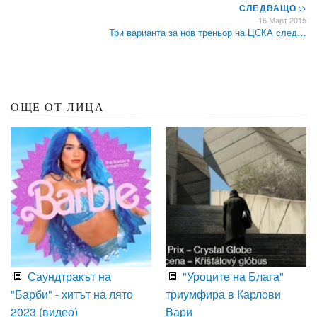
СЛЕДВАЩО
>>
16 Март 2015
Три варианта за нов треньор на ЦСКА след…
ОЩЕ ОТ ЛИЦА
Саундтракът на
"Уроците на Блага"
"Барби" - хитът на лято
триумфира в Карлови
2023 (видео)
Вари