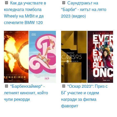
Как да участвате в
Саундтракът на
коледната томбола
"Барби" - хитът на лято
Wheely на MrBit и да
2023 (видео)
спечелите BMW 120
"Барбенхаймер" -
"Оскар 2023": Приз с
летният кинохит, който
БГ участие и седем
чупи рекорди
награди за филма
фаворит