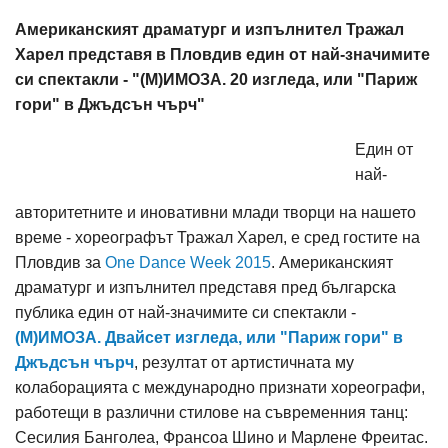
Американският драматург и изпълнител Тражал
Харел представя в Пловдив един от най-значимите
си спектакли - "(М)ИМОЗА. 20 изгледа, или "Париж
гори" в Джъдсън чърч"
Един от
най-
авторитетните и иновативни млади творци на нашето
време - хореографът Тражал Харел, е сред гостите на
Пловдив за
One Dance Week 2015
. Американският
драматург и изпълнител представя пред българска
публика един от най-значимите си спектакли -
(М)ИМОЗА. Двайсет изгледа, или "Париж гори" в
Джъдсън чърч
, резултат от артистичната му
колаборацията с международно признати хореографи,
работещи в различни стилове на съвременния танц:
Сесилия Банголеа, Франсоа Шино и Марлене Фреитас.