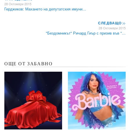
28 Октомври 2015
Герджиков: Махането на депутатския имуни…
СЛЕДВАЩО
>>
28 Октомври 2015
"Бездомникът" Ричард Гиър с призив във "…
ОЩЕ ОТ ЗАБАВНО