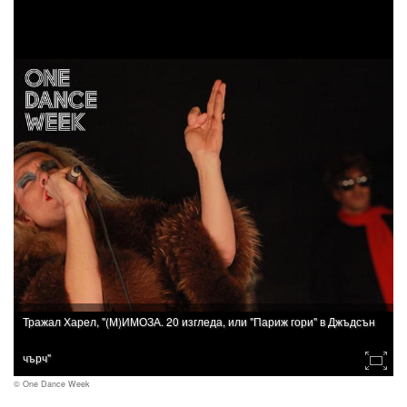
Тражал Харел, "(М)ИМОЗА. 20 изгледа, или "Париж гори" в Джъдсън
чърч"
© One Dance Week