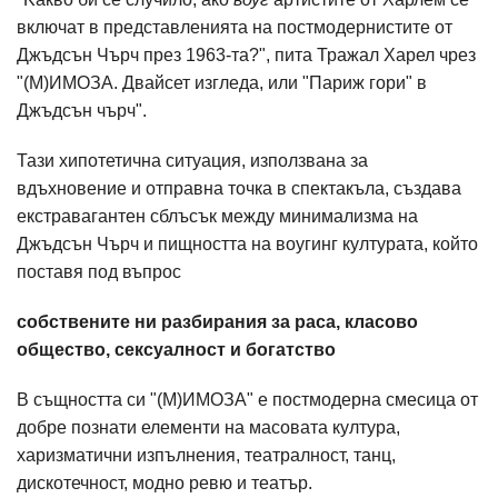
включат в представленията на постмодернистите от
Джъдсън Чърч през 1963-та?", пита Тражал Харел чрез
"(М)ИМОЗА. Двайсет изгледа, или "Париж гори" в
Джъдсън чърч".
Тази хипотетична ситуация, използвана за
вдъхновение и отправна точка в спектакъла, създава
екстравагантен сблъсък между минимализма на
Джъдсън Чърч и пищността на воугинг културата, който
поставя под въпрос
собствените ни разбирания за раса, класово
общество, сексуалност и богатство
В същността си "(М)ИМОЗА" е постмодерна смесица от
добре познати елементи на масовата култура,
харизматични изпълнения, театралност, танц,
дискотечност, модно ревю и театър.