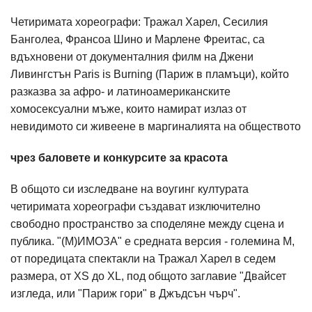
Четиримата хореографи: Тражал Харел, Сесилия
Банголеа, Франсоа Шино и Марлене Фреитас, са
вдъхновени от документалния филм на Джени
Ливингстън Paris is Burning (Париж в пламъци), който
разказва за афро- и латиноамериканските
хомосексуални мъже, които намират излаз от
невидимото си живеене в маргиналията на обществото
чрез баловете и конкурсите за красота
В общото си изследване на воугинг културата
четиримата хореографи създават изключително
свободно пространство за споделяне между сцена и
публика. "(М)ИМОЗА" е средната версия - големина М,
от поредицата спектакли на Тражал Харел в седем
размера, от XS до XL, под общото заглавие "Двайсет
изгледа, или "Париж гори" в Джъдсън чърч".