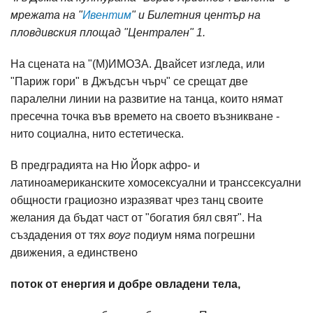
мрежата на "
Ивентим
" и Билетния център на
пловдивския площад "Централен" 1.
На сцената на "(М)ИМОЗА. Двайсет изгледа, или
"Париж гори" в Джъдсън чърч" се срещат две
паралелни линии на развитие на танца, които нямат
пресечна точка във времето на своето възникване -
нито социална, нито естетическа.
В предградията на Ню Йорк афро- и
латиноамериканските хомосексуални и транссексуални
общности грациозно изразяват чрез танц своите
желания да бъдат част от "богатия бял свят". На
създадения от тях
воуг
подиум няма погрешни
движения, а единствено
поток от енергия и добре овладени тела,