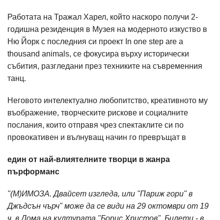
Работата на Тражал Харел, който наскоро получи 2-
годишна резиденция в Музея на модерното изкуство в
Ню Йорк с последния си проект In one step are a
thousand animals, се фокусира върху исторически
събития, разгледани през техниките на съвременния
танц.
Неговото интелектуално любопитство, креативното му
въображение, творческите рискове и социалните
послания, които отправя чрез спектаклите си по
провокативен и вълнуващ начин го превръщат в
един от най-влиятелните творци в жанра
пърформанс
"(М)ИМОЗА. Двайсет изгледа, или "Париж гори" в
Джъдсън чърч" може да се види на 29 октомври от 19
ч. в Дома на културата "Борис Христов". Билети - в