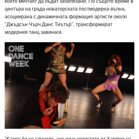
които мечтаят да бъдат забелязани. По същото време в
центъра на града новаторската постмодерна вълна,
асоциирана с динамичната формация артисти около
"Джъдсън Чърч Данс Тиътър", трансформират
модерния танц завинаги.
"Kакво би се случило, ако
воуг
артистите от Харлем се