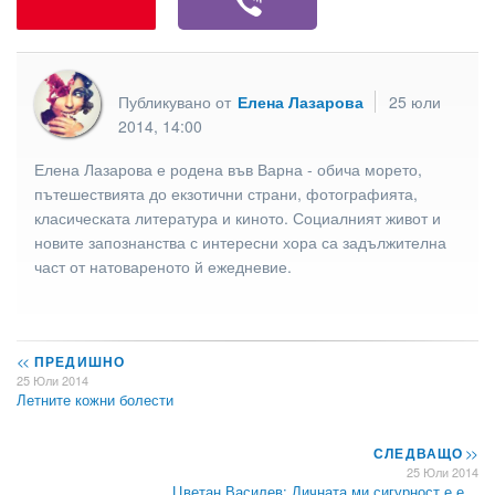
Публикувано от
Елена Лазарова
25 юли
2014, 14:00
Елена Лазарова е родена във Варна - обича морето,
пътешествията до екзотични страни, фотографията,
класическата литература и киното. Социалният живот и
новите запознанства с интересни хора са задължителна
част от натовареното й ежедневие.
<<
ПРЕДИШНО
25 Юли 2014
Летните кожни болести
СЛЕДВАЩО
>>
25 Юли 2014
Цветан Василев: Личната ми сигурност е е…