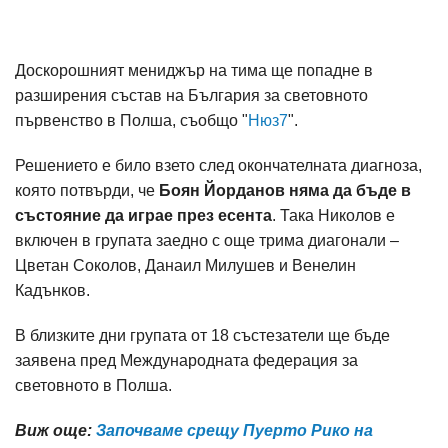
Доскорошният мениджър на тима ще попадне в
разширения състав на България за световното
първенство в Полша, съобщо "
Нюз7
".
Решението е било взето след окончателната диагноза,
която потвърди, че
Боян Йорданов няма да бъде в
състояние да играе през есента
. Така Николов е
включен в групата заедно с още трима диагонали –
Цветан Соколов, Данаил Милушев и Венелин
Кадънков.
В близките дни групата от 18 състезатели ще бъде
заявена пред Международната федерация за
световното в Полша.
Виж още:
Започваме срещу Пуерто Рико на