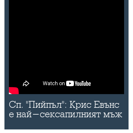
Сп. "Пийпъл": Крис Евънс
е най-сексапилният мъж