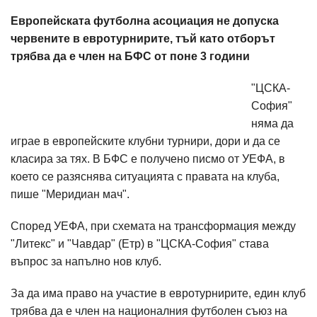
Европейската футболна асоциация не допуска
червените в евротурнирите, тъй като отборът
трябва да е член на БФС от поне 3 години
"ЦСКА-
София"
няма да
играе в европейските клубни турнири, дори и да се
класира за тях. В БФС е получено писмо от УЕФА, в
което се разяснява ситуацията с правата на клуба,
пише "Меридиан мач".
Според УЕФА, при схемата на трансформация между
"Литекс" и "Чавдар" (Етр) в "ЦСКА-София" става
въпрос за напълно нов клуб.
За да има право на участие в евротурнирите, един клуб
трябва да е член на националния футболен съюз на