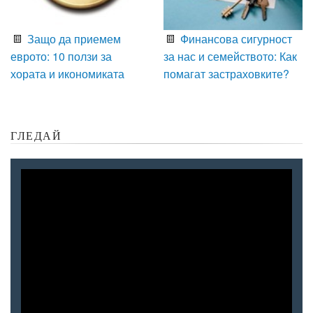
Защо да приемем
Финансова сигурност
еврото: 10 ползи за
за нас и семейството: Как
хората и икономиката
помагат застраховките?
ГЛЕДАЙ