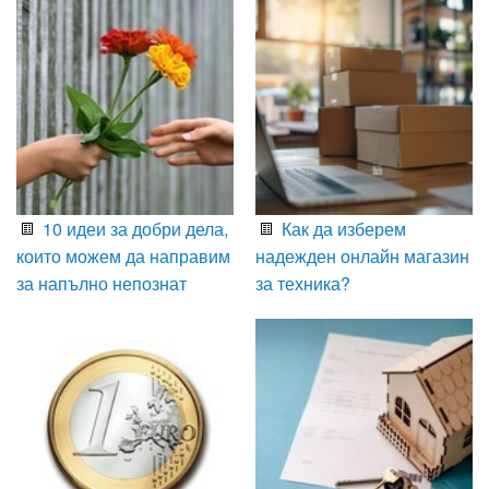
10 идеи за добри дела,
Как да изберем
които можем да направим
надежден онлайн магазин
за напълно непознат
за техника?