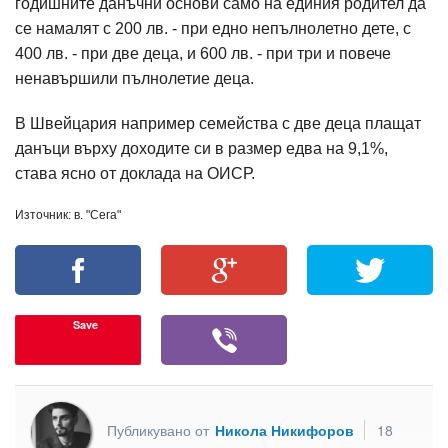
годишните данъчни основи само на единия родител да
се намалят с 200 лв. - при едно непълнолетно дете, с
400 лв. - при две деца, и 600 лв. - при три и повече
ненавършили пълнолетие деца.
В Швейцария например семейства с две деца плащат
данъци върху доходите си в размер едва на 9,1%,
става ясно от доклада на ОИСР.
Източник: в. "Сега"
Save
Публикувано от
Никола Никифоров
18