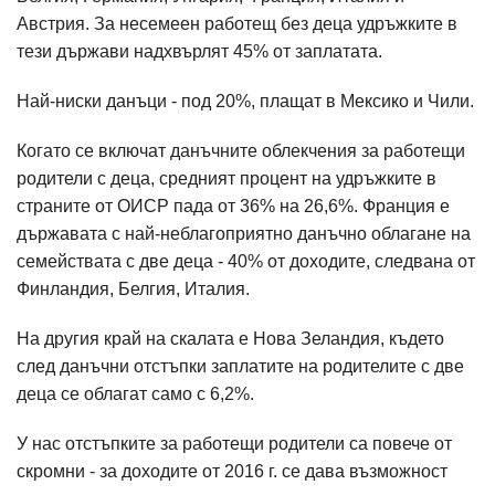
Австрия. За несемеен работещ без деца удръжките в
тези държави надхвърлят 45% от заплатата.
Най-ниски данъци - под 20%, плащат в Мексико и Чили.
Когато се включат данъчните облекчения за работещи
родители с деца, средният процент на удръжките в
страните от ОИСР пада от 36% на 26,6%. Франция е
държавата с най-неблагоприятно данъчно облагане на
семействата с две деца - 40% от доходите, следвана от
Финландия, Белгия, Италия.
На другия край на скалата е Нова Зеландия, където
след данъчни отстъпки заплатите на родителите с две
деца се облагат само с 6,2%.
У нас отстъпките за работещи родители са повече от
скромни - за доходите от 2016 г. се дава възможност