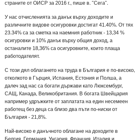
страните от ОИСР за 2016 г., пише в. "Сега".
У нас отчисленията за данък върху доходите и
различните видове осигуровки достигат 41.40%. От тях
23.34% са за сметка на наемния работник - 13,34 %
осигуровки и 10% данък върху общия доход, а
останалите 18,36% са осигуровките, които плаща
работодателят.
С този дял облагането на труда в България е по-високо,
отколкото в Гърция, Испания, Естония и Полша, а
далеч зад нас са богати държави като Люксембург,
САЩ, Канада, Великобритания. В богата Швейцария
например удръжките от заплатата на един несемеен
работещ без деца са близо два пъти по-ниски от
България - 21,8%.
Най-високо е данъчното облагане на доходите в
Белгия, Германия, Унгария, Франция, Италия и