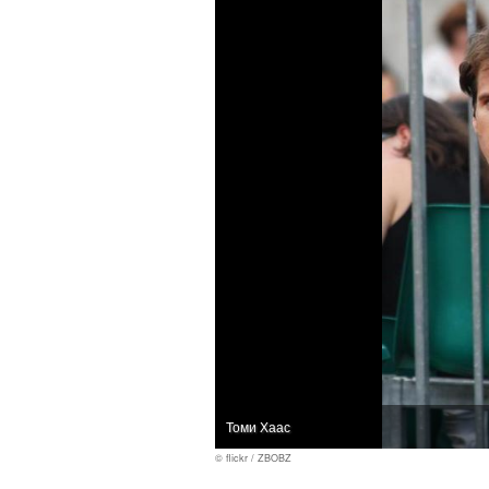
Томи Хаас
© flickr / ZBOBZ