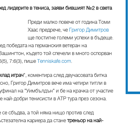
ед лидерите в тениса, заяви бившият №2 в светa
Преди малко повече от година Томи
Хаас предрече, че
Григор Димитров
ще постигне големи успехи в бъдеще.
лед победата на германския ветеран на
Вашингтон, където той спечели в много оспорван
(5), 7:6(3), пише
Tenniskafe.com
.
млад играч
", коментира след двучасовата битка
ъсно, Григор Димитров вече има четири титли в
луфинал на "Уимбълдън" и бе на крачка от участие
е най-добри тенисисти в АТР тура през сезона.
е се сбъдва, а той няма нищо против след
ъстезателна кариера да стане
треньор на най-