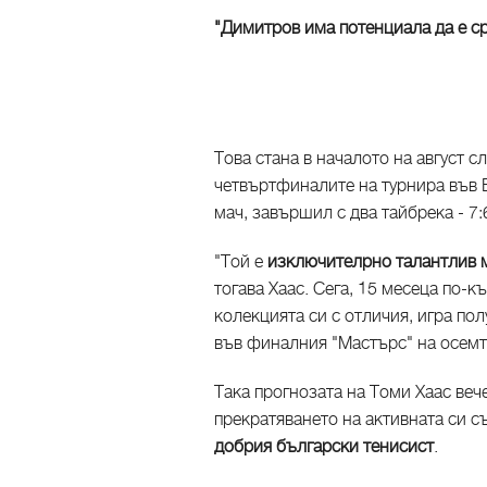
"Димитров има потенциала да е ср
Това стана в началото на август с
четвъртфиналите на турнира във 
мач, завършил с два тайбрека - 7:6
"Той е
изключителрно талантлив 
тогава Хаас. Сега, 15 месеца по-к
колекцията си с отличия, игра по
във финалния "Мастърс" на осемт
Така прогнозата на Томи Хаас веч
прекратяването на активната си с
добрия български тенисист
.