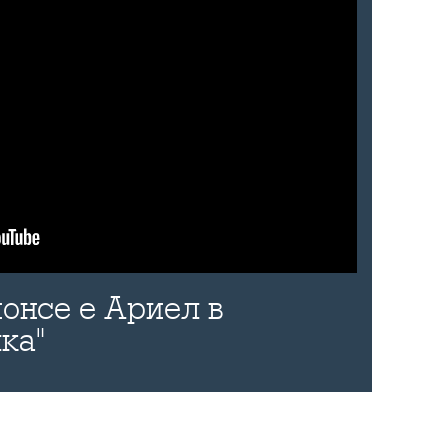
онсе е Ариел в
ка"