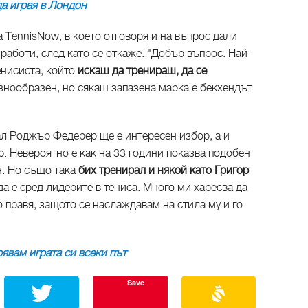
а играя в Лондон
 TennisNow, в което отговоря и на въпрос дали
 работи, след като се откаже. "Добър въпрос. Най-
енисиста, който
искаш да тренираш, да се
азнообразен, но сякаш запазена марка е бекхендът
зал Роджър Федерер ще е интересен избор, а и
р. Невероятно е как на 33 години показва подобен
н. Но също така
бих тренирал и някой като Григор
да е сред лидерите в тениса. Много ми харесва да
о правя, защото се наслаждавам на стила му и го
явам играта си всеки път
Save