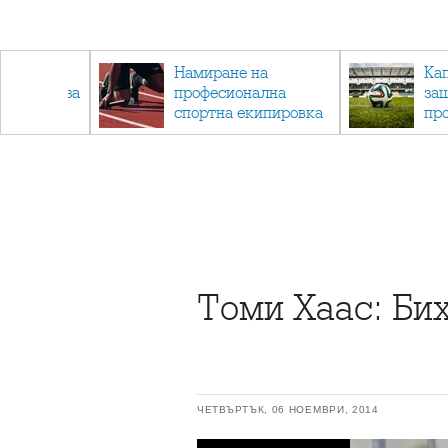
радските
Намиране на
Ка
 градини за
професионална
за
с деца
спортна екипировка
пр
за мъже за различни
пр
спортове
ка
ра
Томи Хаас: Би
ЧЕТВЪРТЪК, 06 НОЕМВРИ, 2014