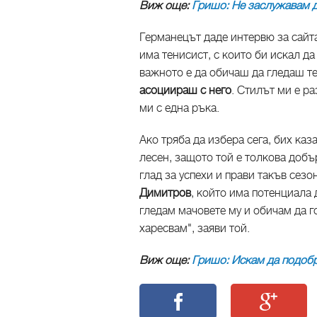
Виж още:
Гришо: Не заслужавам д
Германецът даде интервю за сайта
има тенисист, с които би искал да
важното е да обичаш да гледаш т
асоциираш с него
. Стилът ми е р
ми с една ръка.
Ако тряба да избера сега, бих ка
лесен, защото той е толкова добъ
глад за успехи и прави такъв сезо
Димитров
, който има потенциала 
гледам мачовете му и обичам да г
харесвам", заяви той.
Виж още:
Гришо: Искам да подобр