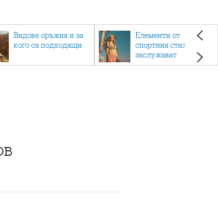
Видове оръжия и за
Елементи от
кого са подходящи
спортния стил, които
заслужават
внимание
ов