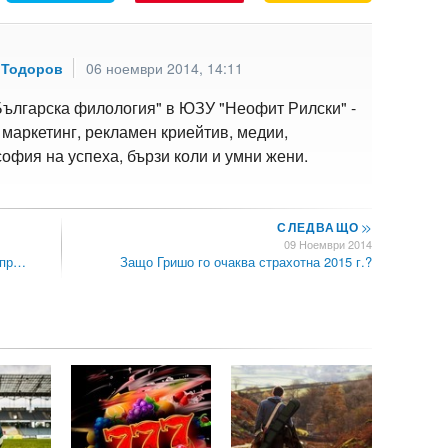
 Тодоров
06 ноември 2014, 14:11
Българска филология" в ЮЗУ "Неофит Рилски" -
 маркетинг, рекламен криейтив, медии,
офия на успеха, бързи коли и умни жени.
СЛЕДВАЩО
>>
09 Ноември 2014
 пр…
Защо Гришо го очаква страхотна 2015 г.?