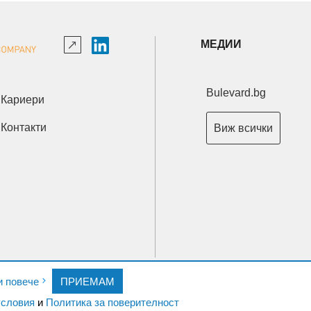
МЕДИИ
Bulevard.bg
Кариери
Контакти
Виж всички
Copyright © 2026 Ксениум ООД. Всички права запазени.
и повече
ПРИЕМАМ
Developed by
XeniumCompany.com
словия
и
Политика за поверителност