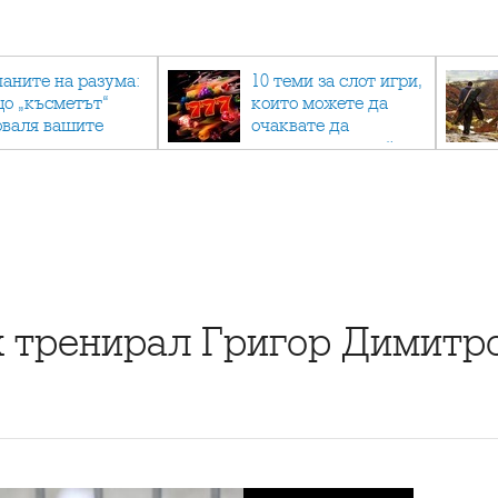
паните на разума:
10 теми за слот игри,
що „късметът“
които можете да
оваля вашите
очаквате да
огнози мачове и
намерите в онлайн
к да мислите
казино
ционално
х тренирал Григор Димитр