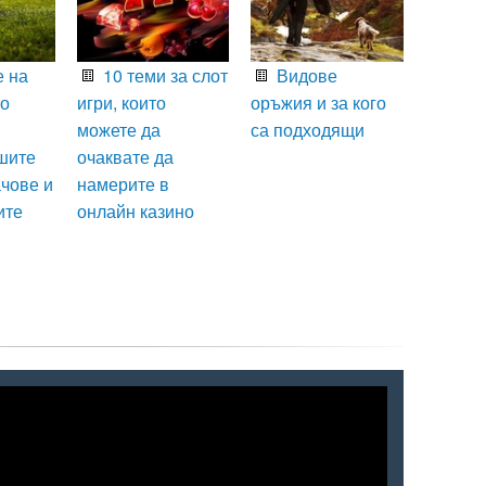
 на
10 теми за слот
Видове
що
игри, които
оръжия и за кого
можете да
са подходящи
шите
очаквате да
чове и
намерите в
ите
онлайн казино