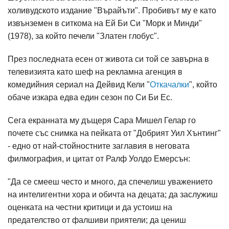
холивудското издание "Върайъти". Пробивът му е като
извънземен в ситкома на Ей Би Си "Морк и Минди"
(1978), за който печели "Златен глобус".
През последната есен от живота си той се завърна в
телевизията като шеф на рекламна агенция в
комедийния сериал на Дейвид Кели "
Откачалки
", който
обаче изкара едва един сезон по Си Би Ес.
Сега екранната му дъщеря Сара Мишел Гелар го
почете със снимка на пейката от "Добрият Уил Хънтинг"
- едно от най-стойностните заглавия в неговата
филмография, и цитат от Ралф Уолдо Емерсън:
"Да се смееш често и много, да спечелиш уважението
на интелигентни хора и обичта на децата; да заслужиш
оценката на честни критици и да устоиш на
предателство от фалшиви приятели; да цениш