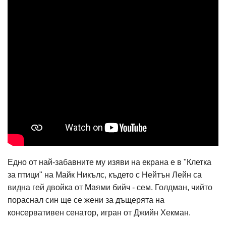
Едно от най-забавните му изяви на екрана е в "Клетка
за птици" на Майк Никълс, където с Нейтън Лейн са
видна гей двойка от Маями бийч - сем. Голдман, чийто
пораснал син ще се жени за дъщерята на
консервативен сенатор, игран от Джийн Хекман.