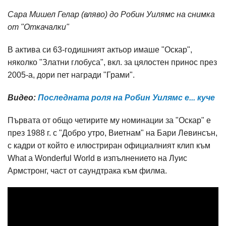
Сара Мишел Гелар (вляво) до Робин Уилямс на снимка
от "Откачалки"
В актива си 63-годишният актьор имаше "Оскар",
няколко "Златни глобуса", вкл. за цялостен принос през
2005-а, дори пет награди "Грами".
Видео:
Последната роля на Робин Уилямс е... куче
Първата от общо четирите му номинации за "Оскар" е
през 1988 г. с "Добро утро, Виетнам" на Бари Левинсън,
с кадри от който е илюстриран официалният клип към
What a Wonderful World в изпълнението на Луис
Армстронг, част от саундтрака към филма.