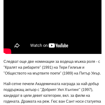
Следват още две номинации за водеща мъжка роля - с
"Кралят на рибарите" (1991) на Тери Гилиъм и
"Обществото на мъртвите поети" (1989) на Питър Уиър.
Най-сетне печели Академичната награда за най-добър
поддържащ актьор с "Добрият Уил Хънтинг" (1997),
кандидат в цели девет категории, вкл. за филм на
годината. Драмата на реж. Гюс ван Сант носи статуетка