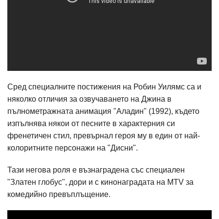
Сред специалните постижения на Робин Уилямс са и
няколко отличия за озвучаването на Джина в
пълнометражната анимация "Аладин" (1992), където
изпълнява някои от песните в характерния си
френетичен стил, превърнал героя му в един от най-
колоритните персонажи на "Дисни".
Тази негова роля е възнаградена със специален
"Златен глобус", дори и с кинонаградата на MTV за
комедийно превъплъщение.