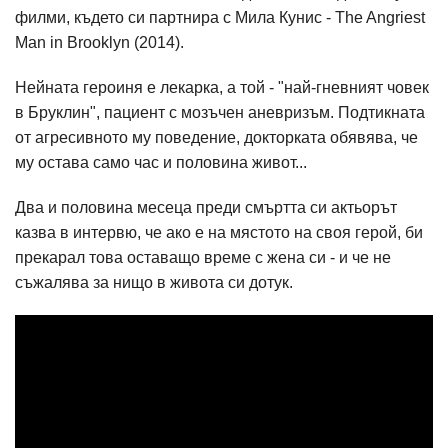
филми, където си партнира с Мила Кунис - The Angriest
Man in Brooklyn (2014).
Нейната героиня е лекарка, а той - "най-гневният човек
в Бруклин", пациент с мозъчен аневризъм. Подтикната
от агресивното му поведение, докторката обявява, че
му остава само час и половина живот...
Два и половина месеца преди смъртта си актьорът
казва в интервю, че ако е на мястото на своя герой, би
прекарал това оставащо време с жена си - и че не
съжалява за нищо в живота си дотук.