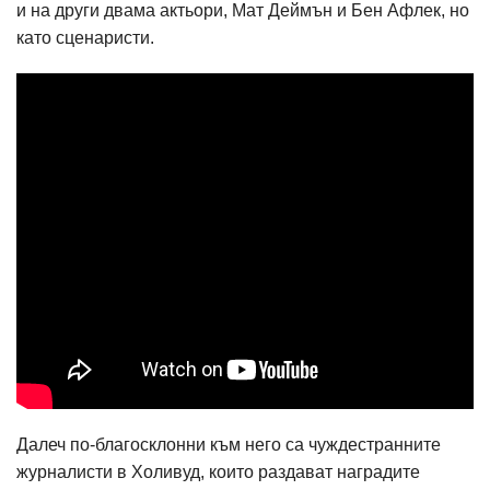
и на други двама актьори, Мат Деймън и Бен Афлек, но
като сценаристи.
Далеч по-благосклонни към него са чуждестранните
журналисти в Холивуд, които раздават наградите