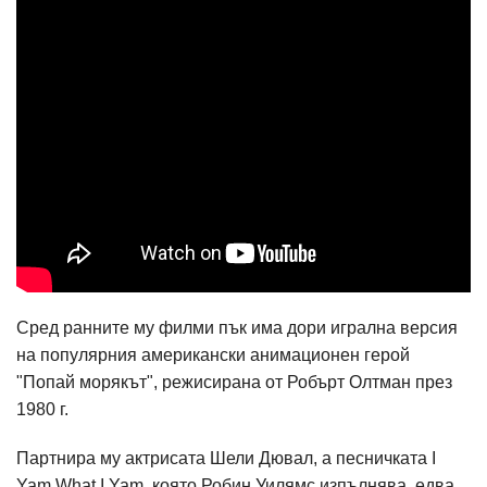
Сред ранните му филми пък има дори игрална версия
на популярния американски анимационен герой
"Попай морякът", режисирана от Робърт Олтман през
1980 г.
Партнира му актрисата Шели Дювал, а песничката I
Yam What I Yam, която Робин Уилямс изпълнява, едва