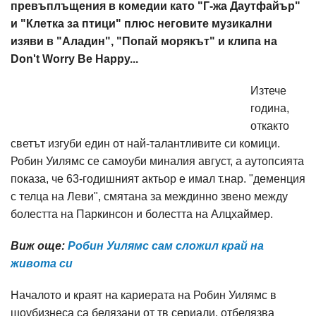
превъплъщения в комедии като "Г-жа Даутфайър"
и "Клетка за птици" плюс неговите музикални
изяви в "Аладин", "Попай морякът" и клипа на
Don't Worry Be Happy...
Изтече
година,
откакто
светът изгуби един от най-талантливите си комици.
Робин Уилямс се самоуби миналия август, а аутопсията
показа, че 63-годишният актьор е имал т.нар. "деменция
с телца на Леви", смятана за междинно звено между
болестта на Паркинсон и болестта на Aлцхаймер.
Виж още:
Робин Уилямс сам сложил край на
живота си
Началото и краят на кариерата на Робин Уилямс в
шоубизнеса са белязани от тв сериали, отбелязва