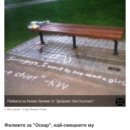
Пейката на Робин Уилямс от "Добрият Уил Хънтинг"
© Инстаграм / Сара Мишел Гелар
Филмите за "Оскар", най-смешните му