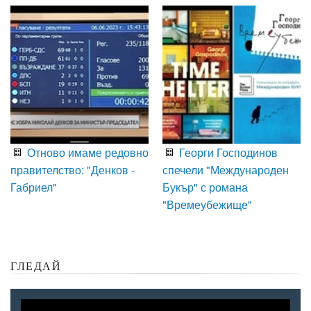
Отново имаме редовно
Георги Господинов
правителство: "Денков -
спечели "Международен
Габриел"
Букър" с романа
"Времеубежище"
ГЛЕДАЙ