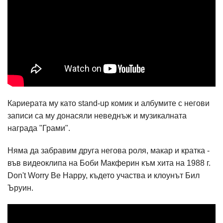
Кариерата му като stand-up комик и албумите с негови
записи са му донасяли неведнъж и музикалната
награда "Грами".
Няма да забравим друга негова роля, макар и кратка -
във видеоклипа на Боби Макферин към хита на 1988 г.
Don't Worry Be Happy, където участва и клоунът Бил
Ъруин.