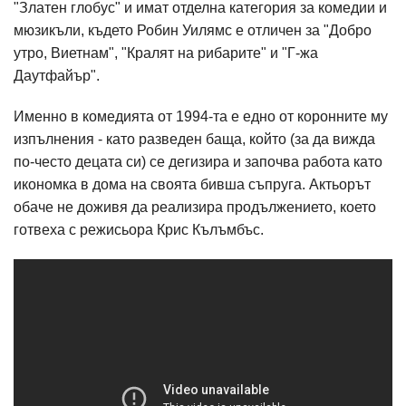
"Златен глобус" и имат отделна категория за комедии и
мюзикъли, където Робин Уилямс е отличен за "Добро
утро, Виетнам", "Кралят на рибарите" и "Г-жа
Даутфайър".
Именно в комедията от 1994-та е едно от коронните му
изпълнения - като разведен баща, който (за да вижда
по-често децата си) се дегизира и започва работа като
икономка в дома на своята бивша съпруга. Актьорът
обаче не доживя да реализира продължението, което
готвеха с режисьора Крис Кълъмбъс.