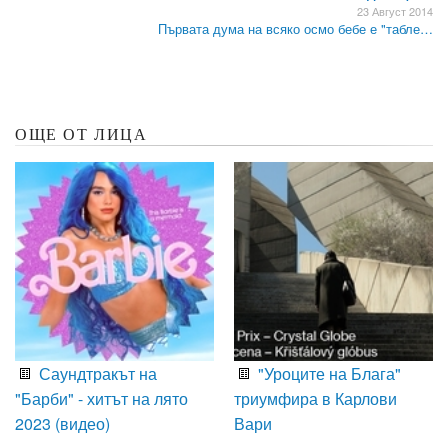
23 Август 2014
Първата дума на всяко осмо бебе е "табле…
ОЩЕ ОТ ЛИЦА
Саундтракът на
"Уроците на Блага"
"Барби" - хитът на лято
триумфира в Карлови
2023 (видео)
Вари