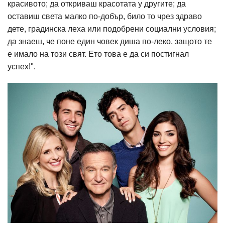
красивото; да откриваш красотата у другите; да
оставиш света малко по-добър, било то чрез здраво
дете, градинска леха или подобрени социални условия;
да знаеш, че поне един човек диша по-леко, защото те
е имало на този свят. Ето това е да си постигнал
успех!".